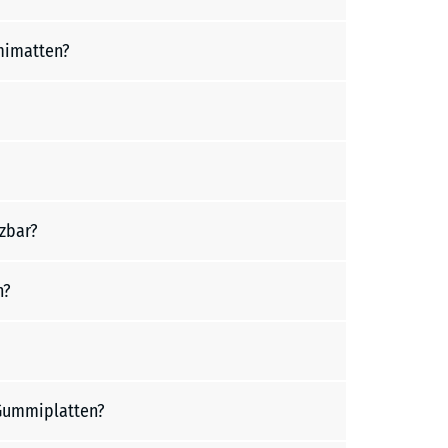
mimatten?
zbar?
n?
 Gummiplatten?