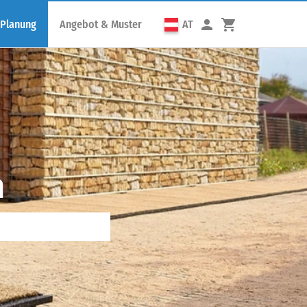
 Planung
Angebot & Muster
AT
n