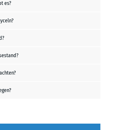
bt es?
yceln?
d?
sestand?
achten?
egen?