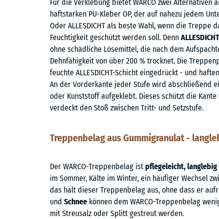
Für die Verklebung bietet WARCO zwei Alternativen 
haftstarken PU-Kleber OP, der auf nahezu jedem Unte
Oder ALLESDICHT als beste Wahl, wenn die Treppe d
Feuchtigkeit geschützt werden soll. Denn
ALLESDICHT 
ohne schädliche Lösemittel, die nach dem Aufspacht
Dehnfähigkeit von über 200 % trocknet. Die Treppenp
feuchte ALLESDICHT-Schicht eingedrückt - und haften
An der Vorderkante jeder Stufe wird abschließend e
oder Kunststoff aufgeklebt. Dieses schützt die Kan
verdeckt den Stoß zwischen Tritt- und Setzstufe.
Treppenbelag aus Gummigranulat - langleb
Der WARCO-Treppenbelag ist
pflegeleicht, langlebig
im Sommer, Kälte im Winter, ein häufiger Wechsel zwi
das hält dieser Treppenbelag aus, ohne dass er aufrei
und
Schnee
können dem WARCO-Treppenbelag wenig 
mit Streusalz oder Splitt gestreut werden.