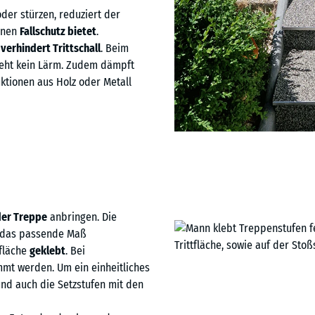
der stürzen, reduziert der
inen
Fallschutz bietet
.
O
verhindert Trittschall
. Beim
teht kein Lärm. Zudem dämpft
uktionen aus Holz oder Metall
der Treppe
anbringen. Die
f das passende Maß
fläche
geklebt
. Bei
mmt werden. Um ein einheitliches
 und auch die Setzstufen mit den