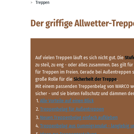
Treppen
Der griffige Allwetter-Trep
Auf vielen Treppen läuft es sich nicht gut. Die
Stuf
zu steil, zu eng - oder alles zusammen. Das gilt f
für Treppen im Freien. Gerade bei Außentreppen s
große Rolle für die
Sicherheit der Treppe
.
Mit einem passenden Treppenbelag von WARCO wer
sicher - und sie bieten Fallschutz und dämmen den 
Alle Vorteile auf einen Blick
Treppenbelag für Außentreppen
Neuen Treppenbelag einfach aufkleben
Treppenbelag aus Gummigranulat - langlebig un