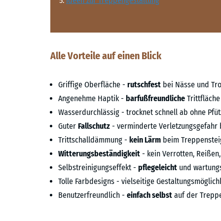
Ideen zur Treppengestaltung
Alle Vorteile auf einen Blick
Griffige Oberfläche -
rutschfest
bei Nässe und Tro
Angenehme Haptik -
barfußfreundliche
Trittfläche
Wasserdurchlässig - trocknet schnell ab ohne Pfü
Guter
Fallschutz
- verminderte Verletzungsgefahr 
Trittschalldämmung -
kein Lärm
beim Treppenstei
Witterungsbeständigkeit
- kein Verrotten, Reißen,
Selbstreinigungseffekt -
pflegeleicht
und wartung
Tolle Farbdesigns - vielseitige Gestaltungsmöglic
Benutzerfreundlich -
einfach selbst
auf der Treppe