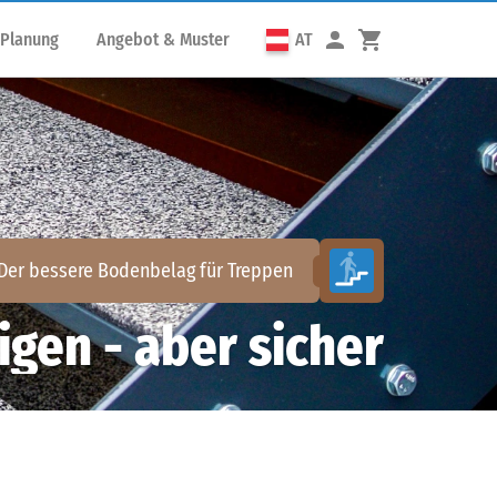
 Planung
Angebot & Muster
AT
Der bessere Bodenbelag für
Treppen
igen - aber sicher