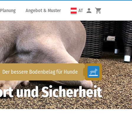
 Planung
Angebot & Muster
AT
Der bessere Bodenbelag für
Hunde
rt und Sicherheit