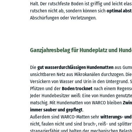
Halt. Der rutschfeste Boden ist griffig und leicht ela
rutschen nicht ab, sondern können sich
optimal abs
Abschürfungen oder Verletzungen.
Ganzjahresbelag für Hundeplatz und Hun
Die
gut wasserdurchlässigen Hundematten
aus Gumm
unsichtbaren Netz aus Mikrokanälen durchzogen. Die
Versickern von Wasser und Urin in den Untergrund. S
Pfützen und der
Boden trocknet
nach einem Regensc
Jeder Hundebesitzer weiß: Eine von Hunden genutzte
matschig. Mit Hundematten von WARCO bleiben
Zwin
immer sauber und gepflegt
.
Außerdem sind WARCO-Matten sehr
witterungs- und
nicht, faulen nicht und sind bruch-, reiß- und splitt
strapazierfähig und halten der mechanischen Belast