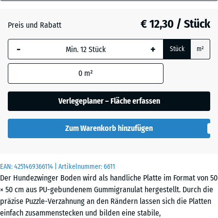
30
Anthrazit
- € 0,50
mm
€ 12,30 / Stück
Preis und Rabatt
Die gewählte, blau
Grasgrün
+ € 0,60
-
+
Stück
m²
umrandete
Abmessung wird
0
m²
(sofern in den
Schiefergrau
Produktdaten nicht
anders angegeben)
Verlegeplaner – Fläche erfassen
für die
Bedarfsberechnung
Zum Warenkorb hinzufügen
verwendet.
50
x
EAN:
4251469366114
| Artikelnummer:
6611
50
Der Hundezwinger Boden wird als handliche Platte im Format von 50
x 3
× 50 cm aus PU-gebundenem Gummigranulat hergestellt. Durch die
cm
präzise Puzzle-Verzahnung an den Rändern lassen sich die Platten
|
einfach zusammenstecken und bilden eine stabile,