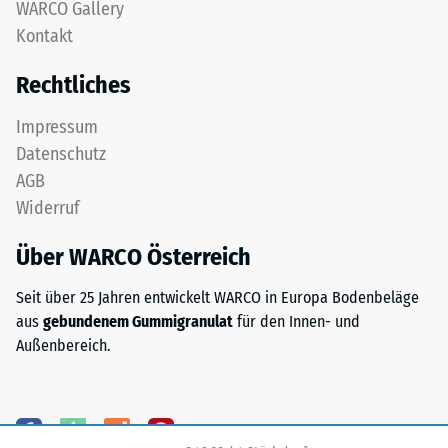
nach
WARCO Gallery
feinem
Kontakt
24
ELT-
Granulat
Stunden
Rechtliches
bildet
Entlastung
eine
Impressum
(BS
abriebfeste,
Datenschutz
rutschhemmende
7188)
AGB
Oberfläche.
Widerruf
Die
untere
Über WARCO Österreich
Schicht
/ 5
aus
Seit über 25 Jahren entwickelt WARCO in Europa Bodenbeläge
gröberem
aus
gebundenem Gummigranulat
für den Innen- und
ELT-
Außenbereich.
Granulat
unterstützt
Die
Elastizität,
Druckfestigkeit
Stoßdämpfung
eines