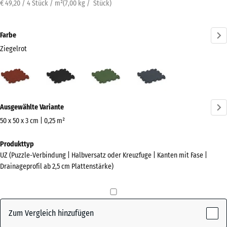
€ 49,20 / 4 Stück / m²
(
7,00
kg
/ Stück)
Farbe
Ziegelrot
Ziegelrot
Anthrazit
Grasgrün
Schiefergrau
(active)
Mehr
Ausgewählte Variante
Informationen
zu
50 x 50 x 3 cm | 0,25 m²
den
Abmessungen
Produkttyp
Farben?
für
UZ (Puzzle-Verbindung | Halbversatz oder Kreuzfuge | Kanten mit Fase |
den
Farbpalette
Drainageprofil ab 2,5 cm Plattenstärke)
Versand
anzeigen
540
(active)
Ziegelrot
x
540
Zum Vergleich hinzufügen
x