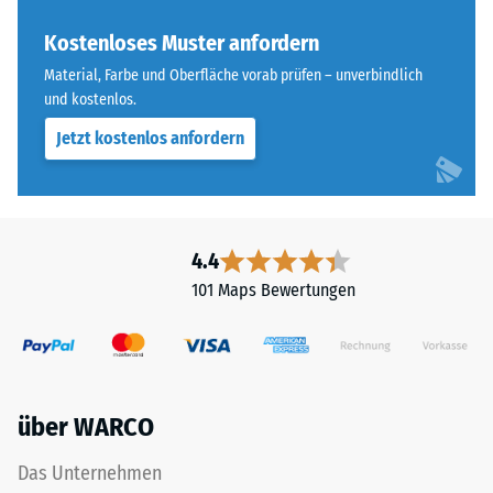
„End
Skalenwert 3 =
of
Kostenloses Muster anfordern
Wärmeleitfähigkeit
Life
ca. 0,11 W/(m·K)
Material, Farbe und Oberfläche vorab prüfen – unverbindlich
Tyres"
und kostenlos.
Frostbeständig
und
Jetzt kostenlos anfordern
bezeichnet
Druckfestigkeit
Gummigranulat,
-
das
Skalenwert
aus
dem
2
4.4
Recycling
=
101 Maps Bewertungen
von
ca.
Altreifen
gewonnen
0,75
wird.
mm
Die
über WARCO
verbleibende
obere
Nutzschicht
Eindellung
Das Unternehmen
aus