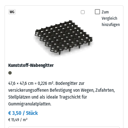
abgespült werden. So bleibt der Zwingerboden über viele Jahre
7188)
kein
Granulatstruktur,
alltagstauglich
Produkt
Scheinbare
das
Zum
WG
für
Dichte -
Vergleich
sich
den
Skalenwert
hinzufügen
natürlich
1 = bis 780
Produktvergleich
in
kg/m³
ausgewählt.
Garten-
und
Stoß-, Schwingungs-
Terrassenanlagen
und
Trittschalldämmung
einfügt.
Kunststoff-Wabengitter
– Skalenwert 3 =
deutliche Dämpfung
Material
Rutschfestigkeit Klasse
47,6 × 47,6 cm = 0,226 m². Bodengitter zur
–
DS (EN 14041) -
versickerungsoffenen Befestigung von Wegen, Zufahrten,
Bestandteile
Skalenwert 3 =
Stellplätzen und als ideale Tragschicht für
und
Gleitreibungskoeffizient
Gummigranulatplatten.
Aufbau
ca. 0,45
€ 3,50 / Stück
Abriebfestigkeit
€ 15,49 / m²
- Beständigkeit