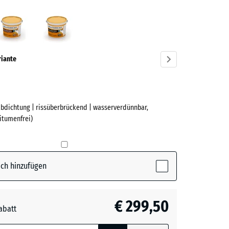
Rotbraun
Schwarz
ve)
riante
abdichtung | rissüberbrückend | wasserverdünnbar,
e
bitumenfrei)
tive)
ch hinzufügen
n
€ 299,50
abatt
e, blau
- € 20,00