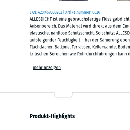
EAN:
4251469300262
| Artikelnummer:
0026
ALLESDICHT ist eine gebrauchsfertige Flüssigabdicht
Außenbereich. Das Material wird direkt aus dem Eim
elastische, nahtlose Schutzschicht. So schützt ALLES
aufsteigender Feuchtigkeit – bei der Sanierung eben
Flachdächer, Balkone, Terrassen, Kellerwände, Bode
kritischen Bereichen wie Rohrdurchführungen kann 
Flüssigkunststoff mit starker Haftung
mehr anzeigen
Dank der hohen Haftzugfestigkeit bleibt ALLESDICHT 
Untergrund. Die Beschichtung haftet auf nahezu allen
Bitumen, Ziegel, Holz, Metall, Faserzement, Fliesen o
beträgt ca. 200 %, wodurch bestehende und künftige
erfüllt die Anforderungen an Bauwerksabdichtungen 
Einsatz im erdberührten Bereich.
Produkt-Highlights
Gebrauchsfertig, lösemittelfrei und wasserverdünnb