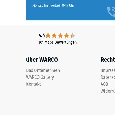
die
Montag bis Freitag · 8–17 Uhr
Beimischung
von
grauem
Farbpigment
hat
4.4
die
101 Maps Bewertungen
Beschichtung
ein
über WARCO
Recht
ruhiges,
neutrales
Das Unternehmen
Impres
Grau,
WARCO Gallery
Datens
wie
Kontakt
AGB
man
es
Widerru
von
Beton
kennt.