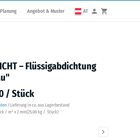
 Planung
Angebot & Muster
AT
CHT – Flüssigabdichtung
au"
0 / Stück
sten
/
Lieferung in ca.
aus Lagerbestand
tück / m² x 2 mm
(
25,00
kg
/ Stück)