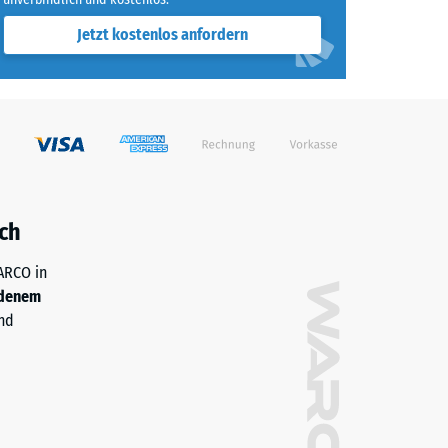
Jetzt kostenlos anfordern
ch
WARCO in
denem
nd