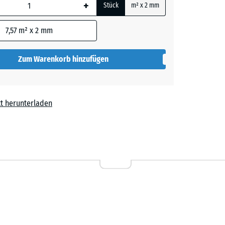
+
Stück
m² x 2 mm
 wird
den
7,57
m² x 2 mm
en nicht
gegeben)
Zum Warenkorb hinzufügen
rechnung
t herunterladen
61,50