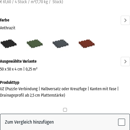
€ 61,60 / 4 Stück / m²
(
7,70
kg
/ Stück)
Farbe
Anthrazit
Anthrazit
Grasgrün
Schiefergrau
Ziegelrot
(active)
Mehr
Ausgewählte Variante
Informationen
zu
50 x 50 x 4 cm | 0,25 m²
den
Abmessungen
Produkttyp
Farben?
für
UZ (Puzzle-Verbindung | Halbversatz oder Kreuzfuge | Kanten mit Fase |
den
Farbpalette
Drainageprofil ab 2,5 cm Plattenstärke)
Versand
anzeigen
540
(active)
Anthrazit
x
540
Zum Vergleich hinzufügen
x