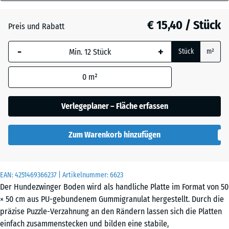
40
Grasgrün
+ € 1,00
mm
€ 15,40 / Stück
Preis und Rabatt
Die gewählte, blau
Schiefergrau
+ € 0,50
-
+
Stück
m²
umrandete
Abmessung wird
0
m²
(sofern in den
Ziegelrot
+ € 0,50
Produktdaten nicht
anders angegeben)
Verlegeplaner – Fläche erfassen
für die
Bedarfsberechnung
Zum Warenkorb hinzufügen
verwendet.
50
x
EAN:
4251469366237
| Artikelnummer:
6623
50
Der Hundezwinger Boden wird als handliche Platte im Format von 50
x 4
× 50 cm aus PU-gebundenem Gummigranulat hergestellt. Durch die
cm
präzise Puzzle-Verzahnung an den Rändern lassen sich die Platten
|
einfach zusammenstecken und bilden eine stabile,