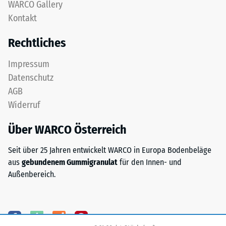
nach
WARCO Gallery
obere
Kontakt
24
Nutzschicht
aus
Stunden
Rechtliches
feinem
Entlastung
ELT-
Impressum
(BS
Granulat
Datenschutz
bildet
7188)
AGB
eine
Widerruf
abriebfeste,
rutschhemmende
Über WARCO Österreich
Oberfläche.
/ 5
Die
Seit über 25 Jahren entwickelt WARCO in Europa Bodenbeläge
untere
aus
gebundenem Gummigranulat
für den Innen- und
Schicht
Außenbereich.
aus
gröberem
Die
ELT-
Druckfestigkeit
Granulat
eines