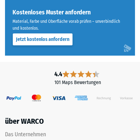
ELT
Skalenwert 4 =
steht
Kostenloses Muster anfordern
Wärmeleitfähigkeit
für
ca. 0,09 W/(m·K)
Material, Farbe und Oberfläche vorab prüfen – unverbindlich
„End
und kostenlos.
Frostbeständig
of
Jetzt kostenlos anfordern
Life
Druckfestigkeit
Tyres"
-
und
Skalenwert
bezeichnet
Gummigranulat,
2
4.4
das
=
101 Maps Bewertungen
aus
ca.
dem
Recycling
0,75
von
mm
Altreifen
über WARCO
verbleibende
gewonnen
wird.
Eindellung
Das Unternehmen
Die