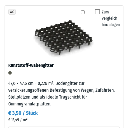
abgespült werden. So bleibt der Zwingerboden über viele Jahre
7188)
kein
Schwarzton
alltagstauglich
Produkt
Scheinbare
fügt
Zum
WG
für
Dichte -
Vergleich
sich
den
Skalenwert
hinzufügen
unauffällig
1 = bis 780
Produktvergleich
in
kg/m³
ausgewählt.
moderne
Außenanlagen
Stoß-, Schwingungs-
und
und
Trittschalldämmung
industriell
Kunststoff-Wabengitter
– Skalenwert 4 =
geprägte
starke Dämpfung
Bereiche
ein.
Rutschfestigkeit Klasse
47,6 × 47,6 cm = 0,226 m². Bodengitter zur
DS (EN 14041) -
versickerungsoffenen Befestigung von Wegen, Zufahrten,
Skalenwert 3 =
Stellplätzen und als ideale Tragschicht für
Material
Gleitreibungskoeffizient
Gummigranulatplatten.
–
ca. 0,45
Bestandteile
€ 3,50 / Stück
Abriebfestigkeit
und
€ 15,49 / m²
- Beständigkeit
Aufbau