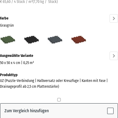
€ 65,60 / 4 Stück / m²
(
7,70
kg
/ Stück)
Farbe
Grasgrün
Grasgrün
Anthrazit
Schiefergrau
Ziegelrot
(active)
Mehr
Ausgewählte Variante
Informationen
zu
50 x 50 x 4 cm | 0,25 m²
den
Abmessungen
Produkttyp
Farben?
für
UZ (Puzzle-Verbindung | Halbversatz oder Kreuzfuge | Kanten mit Fase |
den
Farbpalette
Drainageprofil ab 2,5 cm Plattenstärke)
Versand
anzeigen
540
(active)
Grasgrün
x
540
Zum Vergleich hinzufügen
x