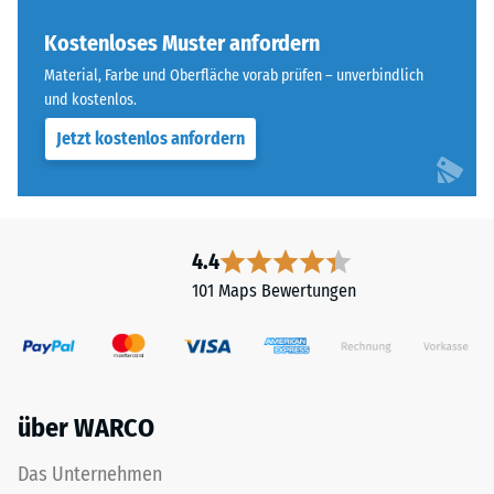
Farbton
Skalenwert 4 =
nachdunkelt.
Kostenloses Muster anfordern
Wärmeleitfähigkeit
ca. 0,09 W/(m·K)
Material, Farbe und Oberfläche vorab prüfen – unverbindlich
und kostenlos.
Material
Frostbeständig
–
Jetzt kostenlos anfordern
Druckfestigkeit
Bestandteile
-
und
Aufbau
Skalenwert
2
4.4
=
101 Maps Bewertungen
Das
ca.
Produkt
ist
0,75
zweischichtig
mm
aufgebaut
über WARCO
verbleibende
und
besteht
Eindellung
Das Unternehmen
aus