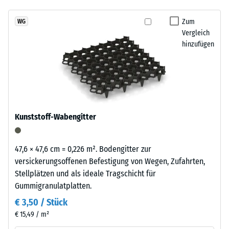
abgespült werden. So bleibt der Zwingerboden über viele Jahre
7188)
kein
Reifenverwertung
alltagstauglich
Produkt
Scheinbare
mit
Zum
WG
für
Dichte -
Vergleich
einem
den
Skalenwert
hinzufügen
grasgrün
1 = bis 780
Produktvergleich
pigmentierten
kg/m³
ausgewählt.
Bindemittel
gleichmäßig
Stoß-, Schwingungs-
umhüllt.
und
Trittschalldämmung
Der
Kunststoff-Wabengitter
– Skalenwert 4 =
Farbton
starke Dämpfung
zeigt
sich
Rutschfestigkeit Klasse
47,6 × 47,6 cm = 0,226 m². Bodengitter zur
als
DS (EN 14041) -
versickerungsoffenen Befestigung von Wegen, Zufahrten,
kräftiges,
Skalenwert 3 =
Stellplätzen und als ideale Tragschicht für
mittleres
Gleitreibungskoeffizient
Gummigranulatplatten.
ca. 0,45
Grün
€ 3,50 / Stück
mit
Abriebfestigkeit
€ 15,49 / m²
gleichmäßiger
- Beständigkeit