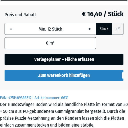
40
Anthrazit
- € 1,00
mm
€ 16,40 / Stück
Preis und Rabatt
Die gewählte, blau
Schiefergrau
- € 0,50
-
+
Stück
m²
umrandete
Abmessung wird
0
m²
(sofern in den
Ziegelrot
- € 0,50
Produktdaten nicht
anders angegeben)
Verlegeplaner – Fläche erfassen
für die
Bedarfsberechnung
Zum Warenkorb hinzufügen
verwendet.
50
x
EAN:
4251469366312
| Artikelnummer:
6631
50
Der Hundezwinger Boden wird als handliche Platte im Format von 50
x 4
× 50 cm aus PU-gebundenem Gummigranulat hergestellt. Durch die
cm
präzise Puzzle-Verzahnung an den Rändern lassen sich die Platten
|
einfach zusammenstecken und bilden eine stabile,