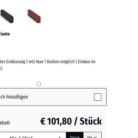
grün
Anthrazit
Ziegelrot
ve)
riante
er Einfassung | mit Fase | Radien möglich | Einbau im
t)
e
(active)
n
ch hinzufügen
t
- € 22,00
€ 101,80 / Stück
abatt
t
- € 18,00