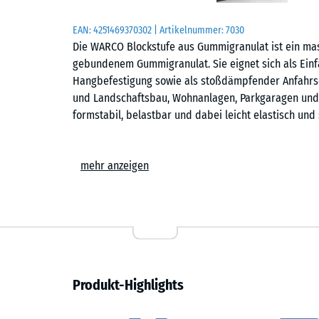
EAN:
4251469370302
| Artikelnummer:
7030
Die WARCO Blockstufe aus Gummigranulat ist ein mas
gebundenem Gummigranulat. Sie eignet sich als Einfa
Hangbefestigung sowie als stoßdämpfender Anfahrsch
und Landschaftsbau, Wohnanlagen, Parkgaragen und 
formstabil, belastbar und dabei leicht elastisch un
Maße und Aufbau
mehr anzeigen
Die Blockstufe misst 100 × 30 × 15 cm und besteht 
„End-of-Life Tyres“ und bezeichnet Gummi aus der W
offenporige, griffige Oberfläche ist rutschhemmend, 
frostfest, splittert oder bricht nicht und bietet ei
Einfassung, Bordstein oder Treppenstufe
Produkt-Highlights
Als Einfassung oder Bordstein grenzt die Blockstufe
Zufahrten oder Rasenflächen sauber ab. Mithilfe eine