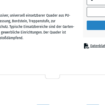
-
siver, universell einsetzbarer Quader aus PU-
ssung, Bordstein, Treppenstufe, zur
utz. Typische Einsatzbereiche sind der Garten-
gewerbliche Einrichtungen. Der Quader ist
d stoßdämpfend.
Datenblat
aus PU-gebundenem ELT-Gummigranulat. ELT steht für
iederverwertung abgelegter Reifen. Ihre
abriebfest und wetterbeständig. Die Blockstufe ist
ne wirksame Schlag- und Stoßdämpfung.
 aus Gummigranulat Wege, Spielflächen, Beete,
r stabilen Schablone ist es möglich, leichte Radien