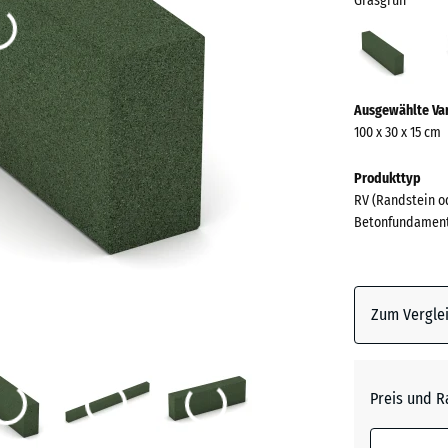
Grasgrün
Gras
(acti
Mehr
Ausgewählte Va
Informationen
100 x 30 x 15 cm
zu
den
Produkttyp
Farben?
RV (Randstein od
Betonfundamen
Farbpalett
anzeigen
Grasgrü
Zum Verglei
Anthrazi
Preis und R
Ziegelro