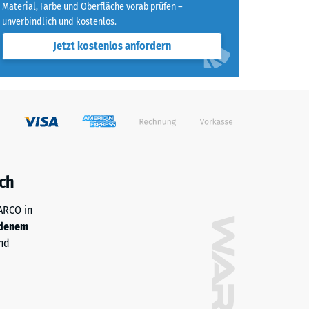
Material, Farbe und Oberfläche vorab prüfen –
ichnet" (BS 7188)
unverbindlich und kostenlos.
m²)
Jetzt kostenlos anfordern
ch
WARCO in
denem
nd