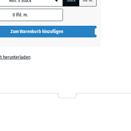
+
Stück
lfd. m.
0
lfd. m.
Zum Warenkorb hinzufügen
t herunterladen