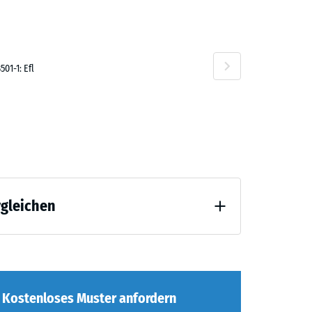
01-1: Efl
rgleichen
Entlastung (BS 7188)
ng
Kostenloses Muster anfordern