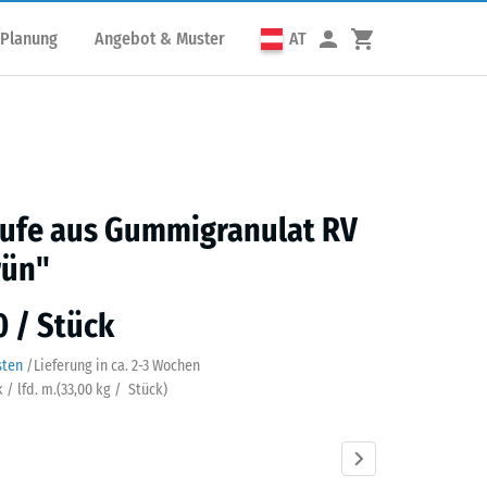
 Planung
Angebot & Muster
AT
tufe aus Gummigranulat RV
rün"
0 / Stück
sten
/
Lieferung in ca.
2-3 Wochen
 / lfd. m.
(
33,00
kg
/ Stück)