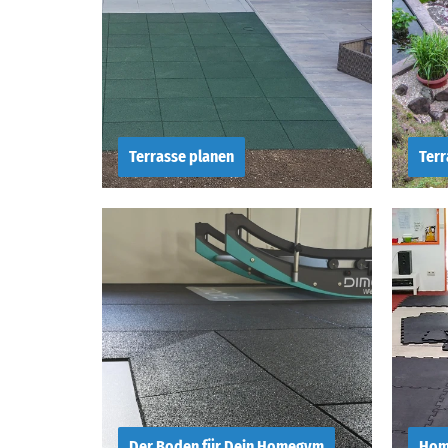
Terrasse planen
Terr
Terrasse planen
Wie
slogan
Ter
Der Boden für Dein Homegym
Home