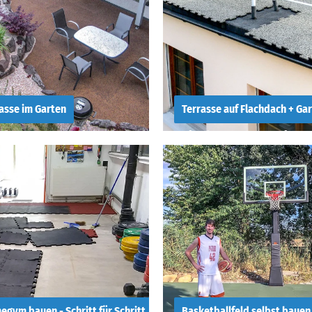
asse im Garten
Terrasse auf Flachdach + Ga
 legt man eine
Wie legt man eine
rasse im Garten an
Terrasse auf eine
Flachdach oder
Garagendach an?
gym bauen - Schritt für Schritt
Basketballfeld selbst bauen