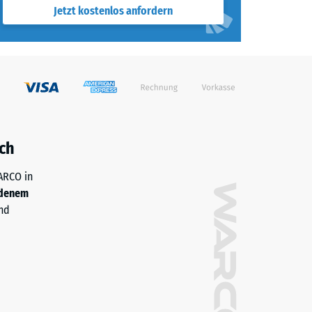
Jetzt kostenlos anfordern
ch
WARCO in
denem
nd