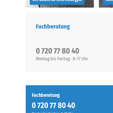
Der richtige Boden
Hom
für Dein Homegym
Sch
Fachberatung
slogan
slo
0 720 77 80 40
Montag bis Freitag · 8–17 Uhr
Fachberatung
0 720 77 80 40