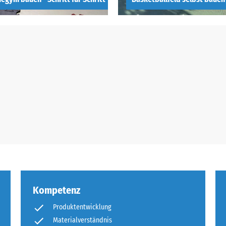
egym bauen -
Wie man ein
ritt für Schritt
Basketballfeld ba
gan
kann!
Kompetenz
Produktentwicklung
Materialverständnis