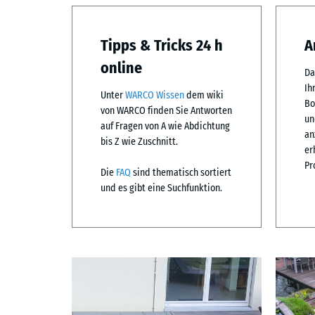
Tipps & Tricks 24 h
A
online
D
Ih
Unter
WARCO Wissen
dem wiki
Bo
von WARCO finden Sie Antworten
u
auf Fragen von A wie Abdichtung
an
bis Z wie Zuschnitt.
er
Pr
Die
FAQ
sind thematisch sortiert
und es gibt eine Suchfunktion.