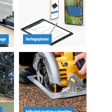
rage
Verlegeplaner
Verlegeplaner
m
Fallschutzmatten schneiden