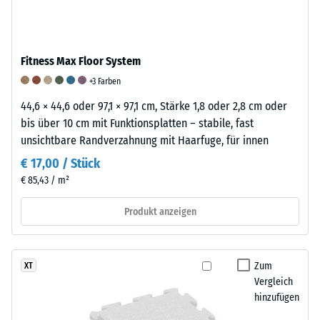
Produkts
Stößen
eine
anschaulich
sowie
Skala
darzustellen,
zur
von
verwendet
Fitness Max Floor System
Reduzierung
1
WARCO
von
bis
+3 Farben
eine
Vibrationen
5
44,6 × 44,6 oder 97,1 × 97,1 cm, Stärke 1,8 oder 2,8 cm oder
Skala
und
verwendet.
bis über 10 cm mit Funktionsplatten – stabile, fast
von
Trittschall.
Ein
unsichtbare Randverzahnung mit Haarfuge, für innen
1
Bei
Wert
bis
€ 17,00 / Stück
Produkten
von
5,
€ 85,43 / m²
aus
1
wobei
mit
bedeutet,
jeder
Produkt anzeigen
Polyurethan
dass
Skalenwert
(PU)
die
einem
gebundenem
Mindestanforderungen
bestimmten
Zum
XT
Gummigranulat
nach
Dichtebereich
Vergleich
wird
BS
entspricht.
hinzufügen
das
7188
So
Dämpfungsverhalten
erfüllt