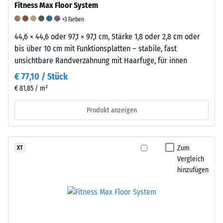
-
und
Beständigkeit
Fitness Max Floor System
Skalenwert
Trittschalldämmung
gegen
+3 Farben
5
–
abrasiven
44,6 × 44,6 oder 97,1 × 97,1 cm, Stärke 1,8 oder 2,8 cm oder
bis über 10 cm mit Funktionsplatten – stabile, fast
=
Skalenwert
Verschleiß
unsichtbare Randverzahnung mit Haarfuge, für innen
ab
5
-
€ 77,10 / Stück
1000
=
Skalenwert
€ 81,85 / m²
kg/m³
hervorragende
5
Produkt anzeigen
Dämpfung
=
"ausgezeichnet"
(BS
Zum
XT
/ 5
Vergleich
7188)
/ 5
hinzufügen
Die
/ 5
scheinbare
Gummi