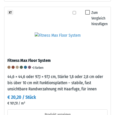
eine
Form
Gewicht
physikalische
zurück,
nach
Zum
XT
Dichte
wodurch
der
Vergleich
von
das
Prüfung
hinzufügen
etwa
Material
ergibt
1200
seine
den
kg/m³
hohe
inkrementalen
auf.
Rückstellkraft
Gewichtsverlust,
Einige
erhält.
der
WARCO-
Diese
als
Fitness Max Floor System
Produkte
Elastizität
Maß
+3 Farben
enthalten
ermöglicht
für
zusätzlich
44,6 × 44,6 oder 97,1 × 97,1 cm, Stärke 1,8 oder 2,8 cm oder
eine
den
oder
bis über 10 cm mit Funktionsplatten – stabile, fast
effiziente
Abrieb
ausschließlich
unsichtbare Randverzahnung mit Haarfuge, für innen
Stoß-
dient.
neu
und
Zusätzlich
€ 20,20 / Stück
hergestellten
Schwingungsdämpfung.
wird
€ 101,51 / m²
Ethylen-
Stoßdämpfung
die
Propylen-
-
Alterung
Produkt anzeigen