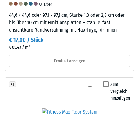
Materialprobe
+3 Farben
vor
44,6 × 44,6 oder 97,1 × 97,1 cm, Stärke 1,8 oder 2,8 cm oder
Ort
bis über 10 cm mit Funktionsplatten – stabile, fast
empfohlen.
unsichtbare Randverzahnung mit Haarfuge, für innen
Dies
ermöglicht
€ 17,00 / Stück
eine
€ 85,43 / m²
zuverlässige
Produkt anzeigen
Beurteilung
der
Druckfestigkeit
unter
Zum
XT
realen
Vergleich
hinzufügen
Bedingungen.
Scheinbare
Stoß-,
Abriebfestigkeit
Dichte
Schwingungs-
-