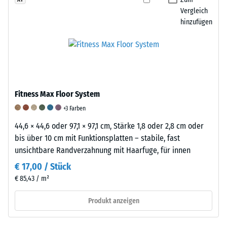
von
empirischen
festgelegtem
Vergleich
etwa
hinzufügen
Untersuchungen
Druck
1
und
und
g/cm³.
Vergleichsmessungen.
definierter
WARCO
Die
Geschwindigkeit
verarbeitet
Elastizität
über
in
von
eine
seinen
Fitness Max Floor System
Gummi
festgelegte
Produkten
und
Anzahl
+3 Farben
Gummigranulat,
ihre
von
44,6 × 44,6 oder 97,1 × 97,1 cm, Stärke 1,8 oder 2,8 cm oder
das
Bedeutung
Zyklen
bis über 10 cm mit Funktionsplatten – stabile, fast
überwiegend
Kautschuk
auf
unsichtbare Randverzahnung mit Haarfuge, für innen
aus
besteht
die
recycelten
€ 17,00 / Stück
aus
Probe
Altreifen
€ 85,43 / m²
langen,
einwirken.
gewonnen
elastischen
Zur
Produkt anzeigen
wird.
Molekülketten,
Beurteilung
Dieses
die
des
sogenannte