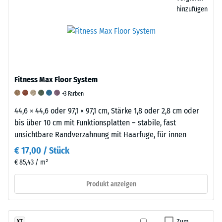
an.
eine
BS
hinzufügen
Sie
geringe,
7188.
wird
aber
Dabei
in
spürbare
wird
Einheiten
Dämpfung,
eine
wie
während
Materialprobe
g/cm³
ein
mit
Fitness Max Floor System
oder
Wert
dem
+3 Farben
kg/m³
von
Taber
angegeben.
44,6 × 44,6 oder 97,1 × 97,1 cm, Stärke 1,8 oder 2,8 cm oder
5
Abraser
Zum
bis über 10 cm mit Funktionsplatten – stabile, fast
eine
geprüft,
Vergleich:
unsichtbare Randverzahnung mit Haarfuge, für innen
besonders
einem
Wasser
hohe
Prüfgerät,
€ 17,00 / Stück
hat
Dämpfungswirkung
in
€ 85,43 / m²
bei
beschreibt.
dem
4
Produkt anzeigen
Diese
zwei
°C
Einstufung
genormte
eine
beruht
Reibwalzen
Dichte
auf
mit
Zum
XT