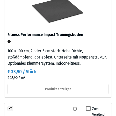
aus
5
feinem,
schwarzem
=
Gummigranulat
ca.
aus
0
recycelten
Fitness Performance Impact Trainingsboden
Altreifen
mm
(ELT
verbleibende
–
100 × 100 cm, 2 oder 3 cm stark. Hohe Dichte,
Eindellung
End
stoßdämpfend, abriebfest. Unterseite mit Noppenstruktur.
of
Optionales Klammersystem. Indoor-Fitness.
nach
Life
€ 33,90 / Stück
24
Tyres),
€ 33,90 / m²
Stunden
daher
die
Entlastung
Produkt anzeigen
schwarze
(BS
Farbe.
7188)
Chemisch
Zum
XT
handelt
Vergleich