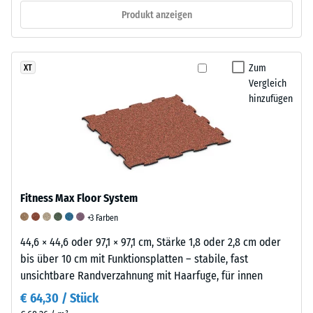
Produkt anzeigen
von
1000
N
(ca.
Zum
XT
105
Vergleich
hinzufügen
kg)
auf
eine
Materialprobe
gedrückt.
Die
Fitness Max Floor System
resultierende
Eindrucktiefe
+3 Farben
wird
44,6 × 44,6 oder 97,1 × 97,1 cm, Stärke 1,8 oder 2,8 cm oder
zunächst
bis über 10 cm mit Funktionsplatten – stabile, fast
unmittelbar
unsichtbare Randverzahnung mit Haarfuge, für innen
nach
€ 64,30 / Stück
der