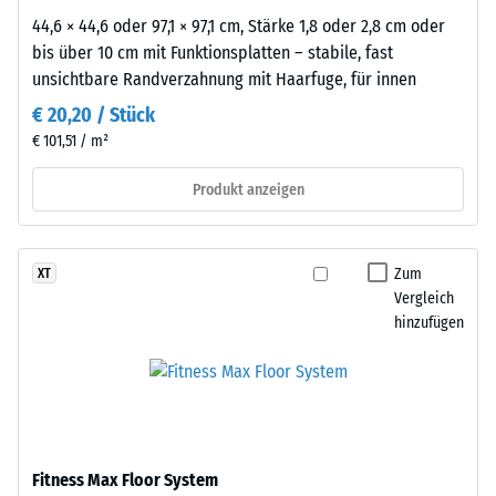
Um
44,6 × 44,6 oder 97,1 × 97,1 cm, Stärke 1,8 oder 2,8 cm oder
die
bis über 10 cm mit Funktionsplatten – stabile, fast
Eignung
unsichtbare Randverzahnung mit Haarfuge, für innen
eines
€ 20,20 / Stück
WARCO-
€ 101,51 / m²
Bodens
für
Produkt anzeigen
eine
bestimmte
Anwendung
Zum
XT
zu
Vergleich
beurteilen,
hinzufügen
wird
ein
praktischer
Test
an
einer
Fitness Max Floor System