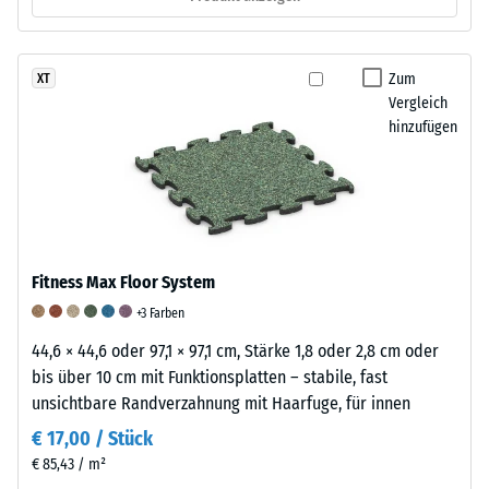
BS
7188:1998
angewendet.
Zum
XT
Dabei
Vergleich
wird
hinzufügen
ein
Prüfkörper
mit
einer
Fläche
von
Fitness Max Floor System
100
+3 Farben
mm²
44,6 × 44,6 oder 97,1 × 97,1 cm, Stärke 1,8 oder 2,8 cm oder
(entspricht
bis über 10 cm mit Funktionsplatten – stabile, fast
1
unsichtbare Randverzahnung mit Haarfuge, für innen
cm²)
mit
€ 17,00 / Stück
einer
€ 85,43 / m²
Kraft