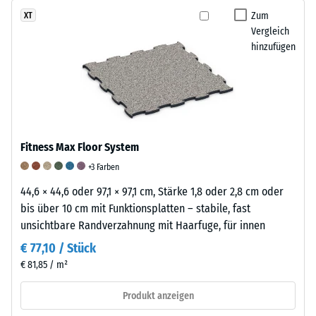
ist
hohe
Zum
XT
griffig,
Vergleich
Druckfestigkeit
fein
hinzufügen
hin,
strukturiert
während
und
eine
seidenmatt.
größere
Eindringtiefe
auf
Fitness Max Floor System
eine
geringere
+3 Farben
Widerstandsfähigkeit
44,6 × 44,6 oder 97,1 × 97,1 cm, Stärke 1,8 oder 2,8 cm oder
gegenüber
bis über 10 cm mit Funktionsplatten – stabile, fast
Punktbelastungen
unsichtbare Randverzahnung mit Haarfuge, für innen
hinweist.
€ 77,10 / Stück
Punktbelastungen
€ 81,85 / m²
entstehen
z.
Produkt anzeigen
B.