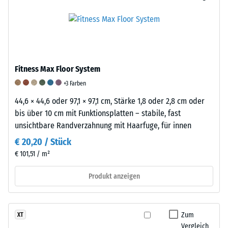
und
die
Massendichte
schwingungsdämpfenden
an
bezeichnet,
Eigenschaften
repräsentativen
gibt
eines
Produkten
hingegen
Gummiproduktes
ermittelt
das
wird
und
Fitness Max Floor System
Verhältnis
eine
anschließend
der
+3 Farben
Skala
interpoliert
Masse
von
wurden.
44,6 × 44,6 oder 97,1 × 97,1 cm, Stärke 1,8 oder 2,8 cm oder
eines
1
Die
bis über 10 cm mit Funktionsplatten – stabile, fast
Stoffes
bis
Bestimmung
unsichtbare Randverzahnung mit Haarfuge, für innen
zu
5
der
€ 20,20 / Stück
seinem
verwendet.
Abriebfestigkeit
€ 101,51 / m²
reinen
Ein
erfolgt
Materialvolumen
Wert
nach
Produkt anzeigen
ohne
von
einem
Berücksichtigung
1
genormten
von
steht
Verfahren
Zum
XT
Hohlräumen
für
gemäß
Vergleich