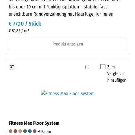
ohne
bis über 10 cm mit Funktionsplatten – stabile, fast
bleibenden
unsichtbare Randverzahnung mit Haarfuge, für innen
Eindruck
€ 77,10 / Stück
entspricht.
€ 81,85 / m²
Der
angegebene
Produkt anzeigen
Skalenwert
wurde
durch
Zum
XT
Interpolation
Vergleich
von
hinzufügen
Prüfergebnissen
an
repräsentativen
Platten
des
betreffenden
Fitness Max Floor System
Produkts
+3 Farben
ermittelt.