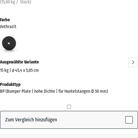
(
15,00
kg
/ Stück)
Farbe
Anthrazit
Anthrazit
(active)
Ausgewählte Variante
15 kg | ø 45,4 x 5,85 cm
Abmessungen
Produkttyp
für
BP (Bumper Plate | hohe Dichte | für Hantelstangen Ø 50 mm)
den
Versand
455
x
Zum Vergleich hinzufügen
455
x