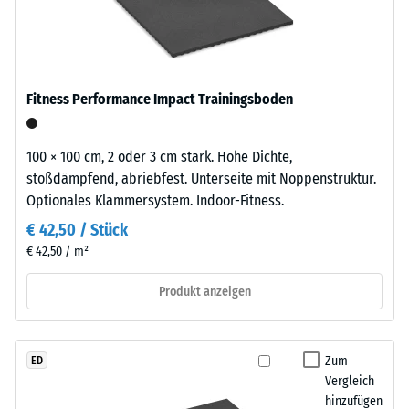
kg/m³
ausgewählt.
moderne
Außenanlagen
Stoß-, Schwingungs-
und
und
Trittschalldämmung
industriell
Fitness Performance Impact Trainingsboden
– Skalenwert 5 =
geprägte
hervorragende
Bereiche
Dämpfung
ein.
100 × 100 cm, 2 oder 3 cm stark. Hohe Dichte,
Abriebfestigkeit
stoßdämpfend, abriebfest. Unterseite mit Noppenstruktur.
- Beständigkeit
Optionales Klammersystem. Indoor-Fitness.
Material
gegen
–
€ 42,50 / Stück
abrasiven
Bestandteile
€ 42,50 / m²
Verschleiß -
und
Skalenwert 5 =
Aufbau
Produkt anzeigen
"ausgezeichnet"
(BS 7188)
Druckfestigkeit
Das
Zum
ED
Produkt
-
Vergleich
besteht
Skalenwert
hinzufügen