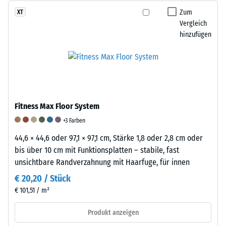
unter
Materialverschleißes
ELT-
Zum
XT
mechanischer
wird
Granulat
Vergleich
Belastung
das
hinzufügen
(End-
vorübergehend
Gewicht
of-
in
der
Life
eine
Probe
Tyres)
geordnete
vor
besteht
Struktur
und
hauptsächlich
überführt
nach
Fitness Max Floor System
aus
werden.
jedem
Styrol-
+3 Farben
Nach
Prüfzyklus
Butadien-
der
gemessen.
44,6 × 44,6 oder 97,1 × 97,1 cm, Stärke 1,8 oder 2,8 cm oder
Kautschuk
Entlastung
Die
bis über 10 cm mit Funktionsplatten – stabile, fast
(SBR)
kehren
Differenz
unsichtbare Randverzahnung mit Haarfuge, für innen
und
sie
zwischen
€ 20,20 / Stück
Naturkautschuk
in
dem
€ 101,51 / m²
(NR)
ihre
Ausgangsgewicht
und
ursprüngliche,
und
Produkt anzeigen
weist
ungeordnete
dem