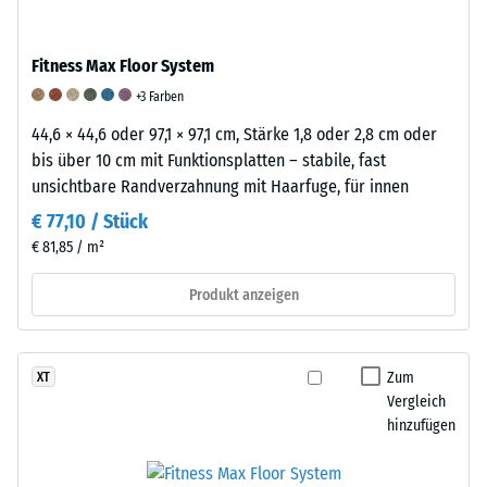
anschließend
ist
Produkten
wieder
ein
von
in
wesentlicher
Fitness Max Floor System
WARCO
seine
Faktor
+3 Farben
liegt
ursprüngliche
für
dieser
44,6 × 44,6 oder 97,1 × 97,1 cm, Stärke 1,8 oder 2,8 cm oder
Form
die
Wert
bis über 10 cm mit Funktionsplatten – stabile, fast
zurückzukehren.
Langlebigkeit,
typischerweise
unsichtbare Randverzahnung mit Haarfuge, für innen
Diese
Funktionalität
zwischen
Eigenschaft
und
€ 77,10 / Stück
600
macht
Qualität
€ 81,85 / m²
und
Gummi
eines
1250
zu
Bodenbelags
Produkt anzeigen
kg/m³.
einem
aus
Um
besonders
Gummigranulat.
die
effektiven
Zur
Zum
XT
scheinbare
Material
Klassifizierung
Vergleich
Dichte
zur
der
hinzufügen
eines
Dämpfung
Abriebfestigkeit
bestimmten
von
wird