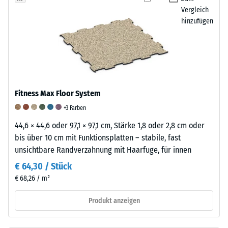
an,
Anthrazit
Vergleich
in
wird
hinzufügen
welchem
ein
Maße
farbloses,
der
für
Werkstoff
farbige
unter
Varianten
der
Fitness Max Floor System
ein
Einwirkung
pigmentiertes
+3 Farben
einer
Bindemittel
44,6 × 44,6 oder 97,1 × 97,1 cm, Stärke 1,8 oder 2,8 cm oder
definierten
verwendet,
bis über 10 cm mit Funktionsplatten – stabile, fast
Kraft
das
unsichtbare Randverzahnung mit Haarfuge, für innen
nachgibt.
eine
€ 64,30 / Stück
Eine
farbige
geringe
€ 68,26 / m²
Beschichtung
Eindringtiefe
ergibt.
Produkt anzeigen
weist
Die
auf
Oberfläche
eine