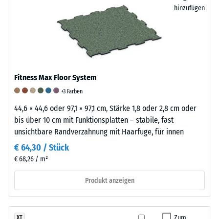
es
hinzufügen
sich
um
/ 5
eine
Mischung
aus
Naturkautschuk
Fitness Max Floor System
Die
(NR)
+3 Farben
Druckfestigkeit
und
44,6 × 44,6 oder 97,1 × 97,1 cm, Stärke 1,8 oder 2,8 cm oder
eines
Styrol-
bis über 10 cm mit Funktionsplatten – stabile, fast
Werkstoffes
Butadien-
unsichtbare Randverzahnung mit Haarfuge, für innen
beschreibt
Kautschuk
seinen
(SBR),
€ 64,30 / Stück
Widerstand
gebunden
€ 68,26 / m²
gegen
mit
punktuelle
einem
Produkt anzeigen
Belastungen.
Polyurethan-
Sie
Bindemittel.
gibt
Für
Zum
XT