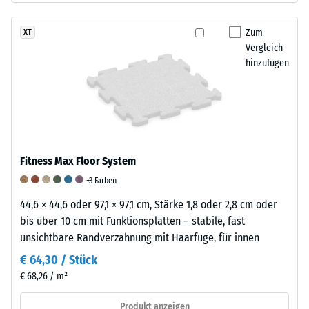
durch
Schuhe
Zum
XT
mit
Vergleich
hohen
hinzufügen
Absätzen,
Möbelbeine,
Pflanzkübel
auf
Rollen
oder
Fitness Max Floor System
Gerätefüße.
+3 Farben
Zur
Bestimmung
44,6 × 44,6 oder 97,1 × 97,1 cm, Stärke 1,8 oder 2,8 cm oder
der
bis über 10 cm mit Funktionsplatten – stabile, fast
Druckfestigkeit
unsichtbare Randverzahnung mit Haarfuge, für innen
wird
€ 64,30 / Stück
das
€ 68,26 / m²
Prüfverfahren
nach
Produkt anzeigen