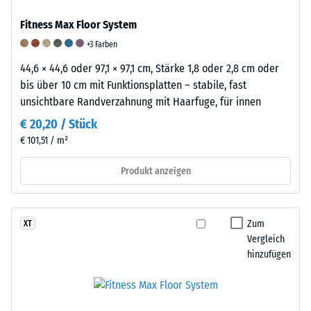
Dichte
ist
Fitness Max Floor System
eines
ein
Materials
+3 Farben
elastischer
beschreibt
Werkstoff,
Die
44,6 × 44,6 oder 97,1 × 97,1 cm, Stärke 1,8 oder 2,8 cm oder
das
der
Abriebfestigkeit
bis über 10 cm mit Funktionsplatten – stabile, fast
Verhältnis
sich
eines
unsichtbare Randverzahnung mit Haarfuge, für innen
seiner
durch
Bodenbelages
€ 20,20 / Stück
Masse
seine
beschreibt
€ 101,51 / m²
zu
Fähigkeit
seinen
seinem
auszeichnet,
Widerstand
Produkt anzeigen
Gesamtvolumen,
sich
gegen
einschließlich
unter
Materialverlust
aller
Zug-
durch
Zum
XT
Poren,
oder
reibende
Vergleich
Hohlräume
Druckbelastung
oder
hinzufügen
und
zu
schleifende
Lufteinschlüsse.
verformen
Beanspruchung.
Bei
und
Sie
den