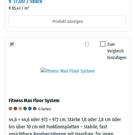
€ 17,00 / Stück
Zusätzlich
€ 85,43 / m²
wird
überprüft,
Produkt anzeigen
ob
das
Material
Zum
XT
um
Vergleich
die
hinzufügen
Belastungsstelle
herum
intakt
bleibt
und
keine
Fitness Max Floor System
Risse,
+3 Farben
Spalten
44,6 × 44,6 oder 97,1 × 97,1 cm, Stärke 1,8 oder 2,8 cm oder
oder
bis über 10 cm mit Funktionsplatten – stabile, fast
Löcher
unsichtbare Randverzahnung mit Haarfuge, für innen
aufweist.