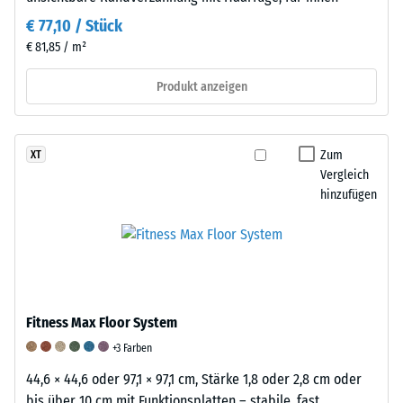
Diese
€ 77,10 / Stück
Anforderung
€ 81,85 / m²
wird
für
Produkt anzeigen
jeden
Skalenwert
erfüllt.
Zum
XT
Die
Vergleich
Einstufung
hinzufügen
der
Messergebnisse
erfolgt
auf
einer
Fitness Max Floor System
Skala
von
+3 Farben
1
44,6 × 44,6 oder 97,1 × 97,1 cm, Stärke 1,8 oder 2,8 cm oder
bis
bis über 10 cm mit Funktionsplatten – stabile, fast