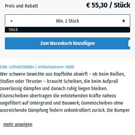
59
€ 55,30 / Stück
Preis und Rabatt
mm
-
+
Die gewählte, blau
umrandete
Stück
Abmessung wird
(sofern in den
Zum Warenkorb hinzufügen
Produktdaten nicht
anders angegeben)
für die
EAN:
4251469360884
| Artikelnummer:
6088
Bedarfsberechnung
Wer schwere Gewichte aus Kopfhöhe abwirft – ob beim Reißen,
verwendet.
Stoßen oder Thruster – braucht Scheiben, die beim Aufprall
zuverlässig dämpfen und danach ruhig liegen bleiben.
15
Eisenscheiben übertragen die entstehenden Kräfte nahezu
kg |
ungefiltert auf Untergrund und Bauwerk; Gummischeiben ohne
ø
ausreichende Dämpfung federn unkontrolliert zurück. Die Bumper
45,4
Plate Slim aus elastischem Gummigranulat mit integriertem
x
mehr anzeigen
Metallkern nimmt den Großteil der Aufprallenergie auf und federt
5,85
nach dem Abwurf kontrolliert zurück. Das schlanke Profil ermöglicht
cm