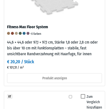
steht
zusätzlich
sind,
beispielsweise
durch
während
der
das
ein
Skalenwert
elastische
Wert
2
Fitness Max Floor System
Bindemittel
von
für
+3 Farben
und
5
eine
die
eine
44,6 × 44,6 oder 97,1 × 97,1 cm, Stärke 1,8 oder 2,8 cm oder
scheinbare
Struktur
ausgezeichnete
bis über 10 cm mit Funktionsplatten – stabile, fast
Dichte
und
Abriebfestigkeit
unsichtbare Randverzahnung mit Haarfuge, für innen
zwischen
Dichte
nach
€ 20,20 / Stück
780
der
dieser
und
€ 101,51 / m²
Platten
Norm
840
beeinflusst.
kennzeichnet.
Produkt anzeigen
kg/m³.
Zur
Die
Die
Bewertung
Klassifizierung
physikalische
der
basiert
Dichte,
Zum
XT
elastischen,
auf
Vergleich
auch
stoß-
Prüfergebnissen,
hinzufügen
als