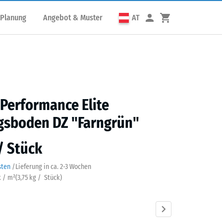
 Planung
Angebot & Muster
AT
 Performance Elite
gsboden DZ "Farngrün"
 / Stück
sten
/
Lieferung in ca.
2-3 Wochen
k / m²
(
3,75
kg
/ Stück)