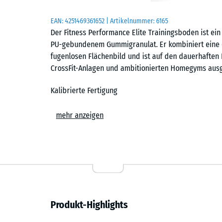
EAN:
4251469361652
| Artikelnummer:
6165
Der Fitness Performance Elite Trainingsboden ist ei
PU-gebundenem Gummigranulat. Er kombiniert eine d
fugenlosen Flächenbild und ist auf den dauerhaften E
CrossFit-Anlagen und ambitionierten Homegyms ausg
Kalibrierte Fertigung
Die Platten werden zunächst als übergroße Rohlinge
mehr anzeigen
und Reifephase werden sie präzise auf das Sollforma
entstehen Platten mit minimalen Toleranzen, einer s
Voraussetzung für das geschlossene Flächenbild im 
Nahezu fugenloses Flächenbild
Der Trainingsboden ist in den Formaten 50 × 50 cm und
Produkt-Highlights
cm erhältlich. Jede Platte trägt eine exakt geschnit
verlegte Fläche nahezu geschlossen und zeigt die ruh