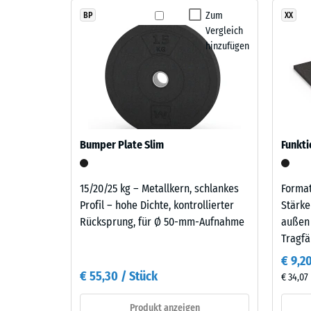
Laufe
Druckfes
Zum
BP
XX
der
eines
Vergleich
Zeit
Werkstof
hinzufügen
abnutzen,
beschrei
sodass
seinen
der
Widerst
Farbton
gegen
nachdunkelt.
punktuel
Bumper Plate Slim
Belastun
Funkti
Sie
Material
gibt
–
15/20/25 kg – Metallkern, schlankes
Format
an,
Bestandteile
Profil – hohe Dichte, kontrollierter
Stärke
in
und
Rücksprung, für Ø 50-mm-Aufnahme
außen
welchem
Aufbau
Tragf
Maße
€ 9,2
der
€ 55,30 / Stück
Werkstof
€ 34,07
Das
unter
Produkt
Produkt anzeigen