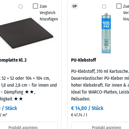
tigkeit
Zum
Zu
OP
Vergleich
Ver
fes
hinzufügen
hin
bt
and
le
gen.
onsplatte Kl. 2
PU-Klebstoff
PU-Klebstoff, 310 ml Kartusche.
 52 × 52 oder 104 × 104 cm,
Dauerelastischer PU-Kleber mi
 1,8 und 2,8 cm – für innen und
hoher Klebekraft. Für innen & 
 – Dämpfung ★★,
Ideal für WARCO-Platten, Leis
ähigkeit ★★
Palisaden.
0 / Stück
€ 14,80 / Stück
f
 / m²
€ 47,74 / l
Produkt anzeigen
Produkt anzeigen