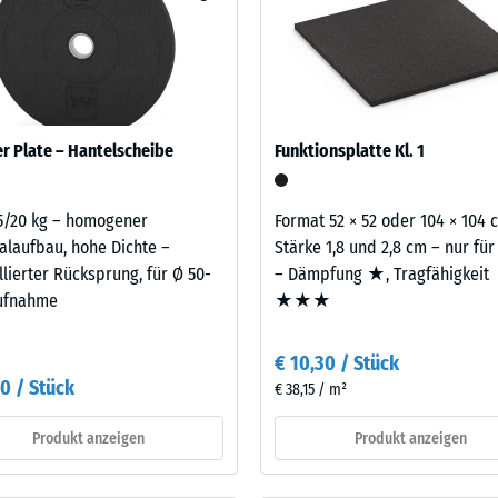
eibende
|
n Gewichten aufnehmen und die Übertragung in den Untergrund weit
llung
1,00
t vor allem in Fitnessräumen über bewohnten Geschossen infrage, e
m²
sofern Schwingungen über angebundene Bauteile in genutzte Räume
legt. Ein Nachweis nach DIN 4109 gilt für den vollständigen Bauteil
latte.
en
100
 Plate – Hantelscheibe
Funktionsplatte Kl. 1
x
stung
100
5/20 kg – homogener
Format 52 × 52 oder 104 × 104 
x 2
+ € 
alaufbau, hohe Dichte –
Stärke 1,8 und 2,8 cm – nur für
cm
llierter Rücksprung, für Ø 50-
– Dämpfung ★, Tragfähigkeit
|
ufnahme
★★★
1,00
m²
€ 10,30 / Stück
30 / Stück
€ 38,15 / m²
Produkt anzeigen
Produkt anzeigen