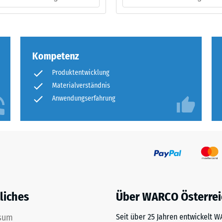
ng
ten
Kompetenz
.
Produktentwicklung
Materialverständnis
tiefe
Anwendungserfahrung
tigkeit
liches
Über WARCO Österrei
tiefe
sum
Seit über 25 Jahren entwickelt 