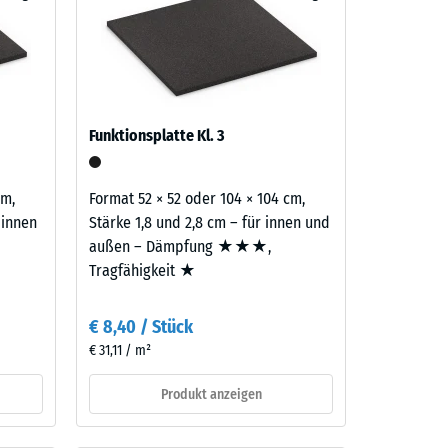
er
benso
aufbau
Funktionsplatte Kl. 3
cm,
Format 52 × 52 oder 104 × 104 cm,
44,50
 innen
Stärke 1,8 und 2,8 cm – für innen und
außen – Dämpfung ★★★,
Tragfähigkeit ★
€ 8,40 / Stück
€ 31,11 / m²
Produkt anzeigen