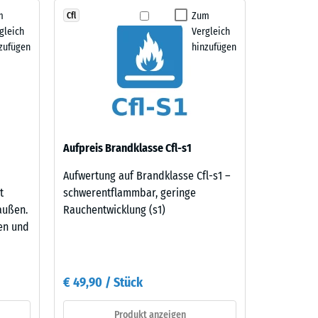
m
Zum
Cfl
gleich
Vergleich
zufügen
hinzufügen
Aufpreis Brandklasse Cfl-s1
Aufwertung auf Brandklasse Cfl-s1 –
t
schwerentflammbar, geringe
außen.
Rauchentwicklung (s1)
ten und
€ 49,90 / Stück
Produkt anzeigen