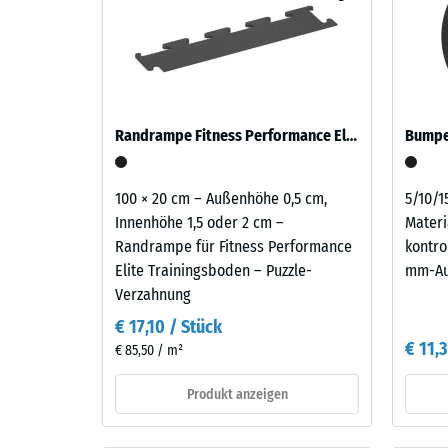
verbl
sich
unter der Deckplatte die Stöße beim Absetzen vo
Verlegequalität spürbar.
als
Einde
verringern. Ein solcher mehrlagiger Aufbau komm
gedecktes,
auf Balkonen, Laubengängen und Dachterrassen, 
nach
ruhiges
gelangen. Alle Lagen werden lose übereinander ver
24
Grün
samt Übertragungswegen, nicht für eine einzelne P
mit
Stund
Randrampe Fitness Performance Elite
Bumper
natürlichem
Entla
Charakter
(BS
und
100 × 20 cm – Außenhöhe 0,5 cm,
5/10/1
dezenter
Innenhöhe 1,5 oder 2 cm –
Materi
7188)
Pfeffer-
Randrampe für Fitness Performance
kontro
Salz-
Elite Trainingsboden – Puzzle-
mm-A
Zeichnung.
Verzahnung
Die
€ 17,10 / Stück
5 / 5
farbige
€ 11,
€ 85,50 / m²
Beschichtung
kann
Produkt anzeigen
sich
im
Die