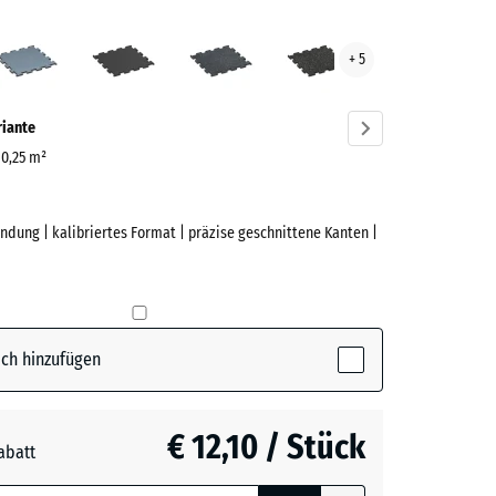
grün
Altsilber
Anthrazit
Leicht
Leicht
+ 5
ve)
Blau
Gelb
Gesprenkelt
Gesprenkelt
riante
| 0,25 m²
ndung | kalibriertes Format | präzise geschnittene Kanten |
e
(active)
n
ch hinzufügen
r
€ 12,10 / Stück
abatt
e, blau
t
- € 2,30