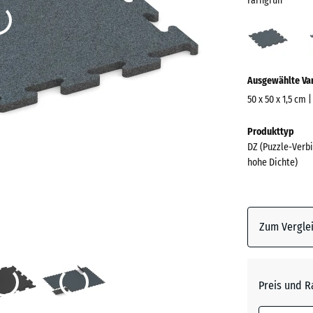
Farngrün
Farn
(acti
Mehr
Ausgewählte Va
Informationen
zu
50 x 50 x 1,5 cm 
den
Abmessungen
Produkttyp
Farben?
für
DZ (Puzzle-Verbi
den
Farbpalett
hohe Dichte)
Versand
anzeigen
530
Farngrü
x
530
Zum Verglei
x
15
Altsilbe
mm
Preis und R
Die gewählt
Anthrazi