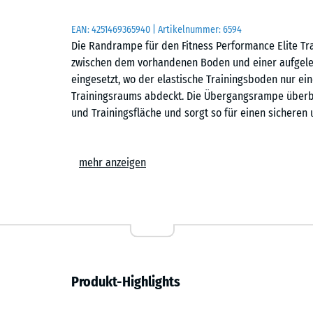
EAN:
4251469365940
| Artikelnummer:
6594
Die Randrampe für den Fitness Performance Elite T
zwischen dem vorhandenen Boden und einer aufgelegt
eingesetzt, wo der elastische Trainingsboden nur ein
Trainingsraums abdeckt. Die Übergangsrampe überb
und Trainingsfläche und sorgt so für einen sichere
Geometrie und Varianten
mehr anzeigen
Die Übergangsrampe ist 100 cm lang und 20 cm breit
und steigt keilförmig zur gegenüberliegenden Seite a
von 1,5 cm oder 2 cm. Die höhere Seite ist mit der g
Fitness Performance Elite Trainingsboden, sodass s
Passgenaues Systemelement
Produkt-Highlights
Die Randrampe ist speziell für den Fitness Performa
ausschließlich zu diesem System. Material, Dichte u