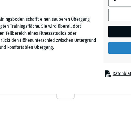
-
Abmessung
(sofern in 
rainingsboden schafft einen sauberen Übergang
Produktdat
en Trainingsfläche. Sie wird überall dort
anders an
en Teilbereich eines Fitnessstudios oder
für die
rückt den Höhenunterschied zwischen Untergrund
Bedarfsbe
n und komfortablen Übergang.
verwendet.
100
×
. An der äußeren Kante beträgt die Höhe 0,5 cm
Datenblat
20
n. Dort erreicht sie je nach Ausführung eine Höhe
cm
leichen Puzzle-Verzahnung ausgestattet wie der
|
ich die Rampe passgenau in das System einfügt.
0,5
< 2
cm
nce Elite Trainingsboden entwickelt und passt
nd Oberflächenstruktur entsprechen exakt den