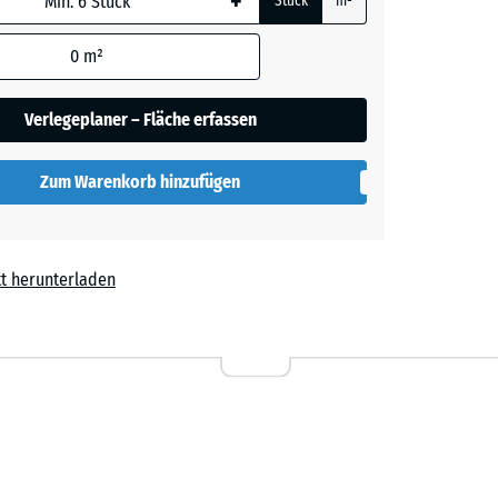
+
Stück
m²
 wird
den
0
m²
en nicht
gegeben)
Verlegeplaner – Fläche erfassen
rechnung
Zum Warenkorb hinzufügen
t herunterladen