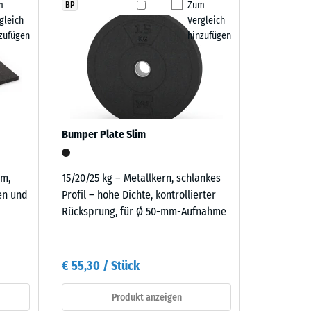
m
Zum
BP
gleich
Vergleich
ichnet" (BS 7188)
zufügen
hinzufügen
 R10
Bumper Plate Slim
cm,
15/20/25 kg – Metallkern, schlankes
nen und
Profil – hohe Dichte, kontrollierter
Rücksprung, für Ø 50-mm-Aufnahme
€ 55,30 / Stück
Produkt anzeigen