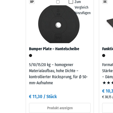
Standardfarbe des Fitness Performance Elite Traini
wirkt
Zum
BP
XX
Rutschfe
Vergleich
sachlich
Abriebf
hinzufügen
und
zeitlos
Wasserdu
—
Rutschh
der
tiefe,
Wärmedä
warme
Druckf
Bumper Plate – Hantelscheibe
Funkti
Schwarzton
-
fügt
Skale
sich
5/10/15/20 kg – homogener
Format
unauffällig
5
Materialaufbau, hohe Dichte –
Stärke
in
kontrollierter Rücksprung, für Ø 50-
– Dämp
=
moderne
mm-Aufnahme
★★
ca.
Außenanlagen
€ 10,
und
0
€ 11,30 / Stück
€ 38,15
industriell
mm
geprägte
Produkt anzeigen
verbl
Bereiche