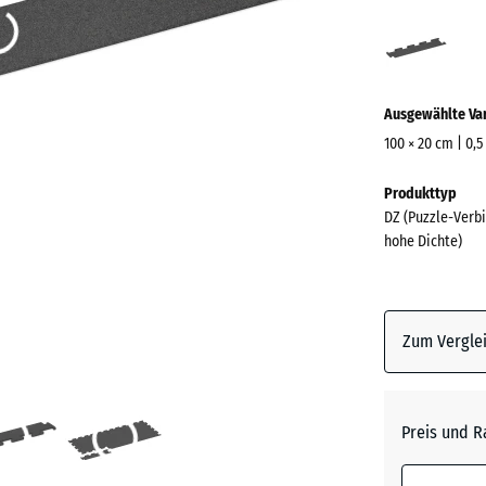
Anthr
(acti
Ausgewählte Va
100 × 20 cm | 0,5
Abmessungen
Produkttyp
für
DZ (Puzzle-Verbi
den
hohe Dichte)
Versand
1060
x
230
Zum Verglei
x
12
mm
Preis und R
Die gewählt
umrandete