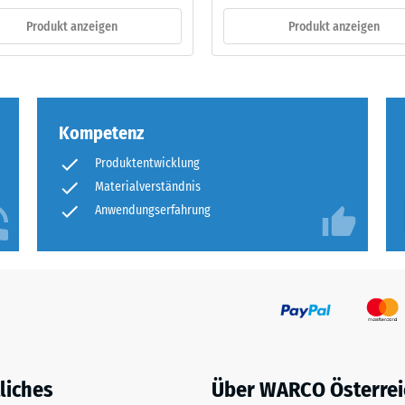
tigkeit
Produkt anzeigen
Produkt anzeigen
fes
bt
and
Kompetenz
le
Produktentwicklung
gen.
Materialverständnis
Anwendungserfahrung
f
liches
Über WARCO Österrei