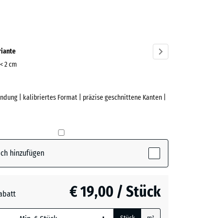
azit
ve)
riante
 < 2 cm
ndung | kalibriertes Format | präzise geschnittene Kanten |
ch hinzufügen
€ 19,00 / Stück
abatt
e, blau