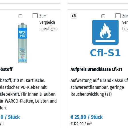
llung
Zum
Zu
Cfl
Vergleich
Ver
hinzufügen
hin
en
stung
bstoff
Aufpreis Brandklasse Cfl-s1
bstoff, 310 ml Kartusche.
Aufwertung auf Brandklasse Cf
lastischer PU-Kleber mit
schwerentflammbar, geringe
Klebekraft. Für innen & außen.
Rauchentwicklung (s1)
für WARCO-Platten, Leisten und
den.
80 / Stück
€ 25,80 / Stück
/ l
€ 129,00 / m²