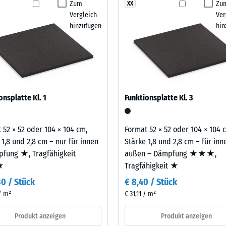
ngsbodens.
Zum
Zu
XX
stigkeit Klasse DS (EN 14041) - Skalenwert 1 = Gleitreibungskoeffizient ca. 0,3
Produkt
Vergleich
Ver
für
estigkeit - Beständigkeit gegen abrasiven Verschleiß - Skalenwert 5 = "ausgeze
hinzufügen
hin
den
rchlässigkeit (EN 12616) - Skalenwert 1 = Infiltration ca. 0 mm/h (0 l/h/m²)
Produktvergleich
ausgewählt.
emmung (EN 16165) - Skalenwert 2 = mittlerer Akzeptanzwinkel ca. 13°, Gruppe
mmung - Skalenwert 2 = Wärmeleitfähigkeit ca. 0,12 W/(m·K)
estigkeit
onsplatte Kl. 1
Funktionsplatte Kl. 3
nwert
 52 × 52 oder 104 × 104 cm,
Format 52 × 52 oder 104 × 104 
 1,8 und 2,8 cm – nur für innen
Stärke 1,8 und 2,8 cm – für in
fung ★, Tragfähigkeit
außen – Dämpfung ★★★,
★
Tragfähigkeit ★
30 / Stück
€ 8,40 / Stück
 / m²
€ 31,11 / m²
Produkt anzeigen
Produkt anzeigen
eibende