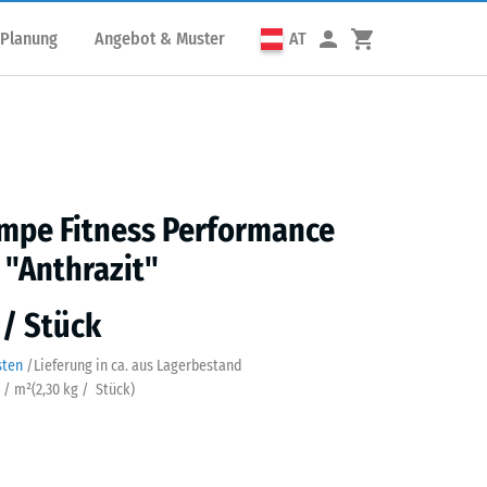
 Planung
Angebot & Muster
AT
mpe Fitness Performance
Z "Anthrazit"
 / Stück
sten
/
Lieferung in ca.
aus Lagerbestand
k / m²
(
2,30
kg
/ Stück)