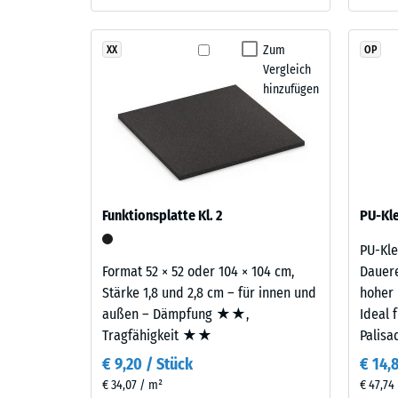
ein.
Einde
nach
Zum
XX
OP
Material
Vergleich
24
–
hinzufügen
Stund
Bestandteile
und
Entla
Aufbau
(BS
7188)
Funktionsplatte Kl. 2
PU-Kle
Das
Produkt
PU-Kle
besteht
Format 52 × 52 oder 104 × 104 cm,
Dauere
5 / 5
aus
Stärke 1,8 und 2,8 cm – für innen und
hoher 
gereinigtem,
außen – Dämpfung ★★,
Ideal 
schwarzem
Tragfähigkeit ★★
Palisa
ELT-
€ 9,20 / Stück
€ 14,
Gummigranulat
Die
€ 34,07 / m²
€ 47,74 
feiner