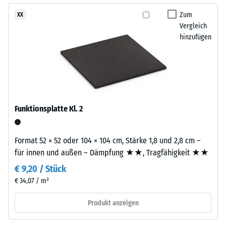
Verarbeitung
geringere
Zum
XX
–
Widerstandsfähigkeit
Vergleich
Montage
gegenüber
hinzufügen
Punktbelastungen
hinweist.
Die
Punktbelastungen
Platten
entstehen
werden
z.
präzise
B.
aus
Funktionsplatte Kl. 2
durch
einem
Schuhe
größeren
mit
Format 52 × 52 oder 104 × 104 cm, Stärke 1,8 und 2,8 cm –
Format
hohen
für innen und außen – Dämpfung ★★, Tragfähigkeit ★★
geschnitten,
Absätzen,
wobei
€ 9,20 / Stück
Möbelbeine,
die
€ 34,07 / m²
Pflanzkübel
Puzzleverzahnung
auf
Produkt anzeigen
an
Rollen
den
oder