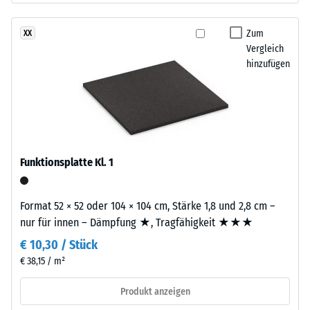
nach
schwarzem
ELT-
Zum
XX
24
Gummigranulat
Vergleich
Stunden
hinzufügen
feiner
Entlastung
Körnung
und
(BS
einem
7188)
Polyurethan-
Bindemittel.
Funktionsplatte Kl. 1
Die
Abkürzung
/ 5
ELT
Format 52 × 52 oder 104 × 104 cm, Stärke 1,8 und 2,8 cm –
steht
nur für innen – Dämpfung ★, Tragfähigkeit ★★★
für
€ 10,30 / Stück
„End
€ 38,15 / m²
of
Die
Life
Druckfestigkeit
Produkt anzeigen
Tyres“
eines