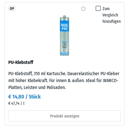
Rändern
Gerätefüße.
entsteht.
Zum
OP
Zur
Jede
Vergleich
Bestimmung
hinzufügen
Seite
der
kann
Druckfestigkeit
an
wird
jede
das
Seite
Prüfverfahren
einer
nach
PU-Klebstoff
anderen
BS
Platte
PU-Klebstoff, 310 ml Kartusche. Dauerelastischer PU-Kleber
7188:1998
angelegt
mit hoher Klebekraft. Für innen & außen. Ideal für WARCO-
angewendet.
werden.
Platten, Leisten und Palisaden.
Dabei
Die
wird
€ 14,80 / Stück
Verzahnung
ein
€ 47,74 / l
greift
Prüfkörper
passgenau
mit
Produkt anzeigen
ineinander
einer
und