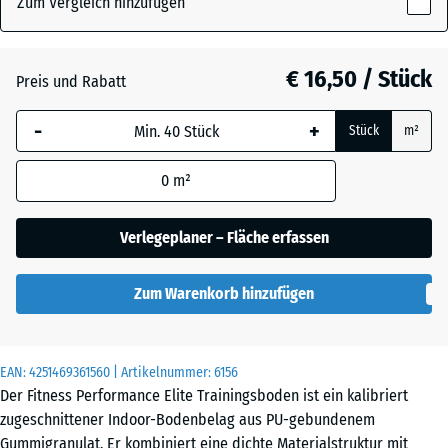
Zum Vergleich hinzufügen
x
20
Altsilber
- € 1,60
mm
€ 16,50 / Stück
Preis und Rabatt
Die gewählte, blau
Anthrazit
- € 4,70
-
+
Stück
m²
umrandete
Abmessung wird
0
m²
(sofern in den
Farngrün
- € 1,60
Produktdaten nicht
anders angegeben)
Verlegeplaner – Fläche erfassen
für die
Leicht Blau
Bedarfsberechnung
- € 7,60
Gesprenkelt
Zum Warenkorb hinzufügen
verwendet.
50
x
Leicht Gelb
EAN:
4251469361560
| Artikelnummer:
6156
- € 7,60
50
Gesprenkelt
Der Fitness Performance Elite Trainingsboden ist ein kalibriert
x 2
zugeschnittener Indoor-Bodenbelag aus PU-gebundenem
cm
Gummigranulat. Er kombiniert eine dichte Materialstruktur mit