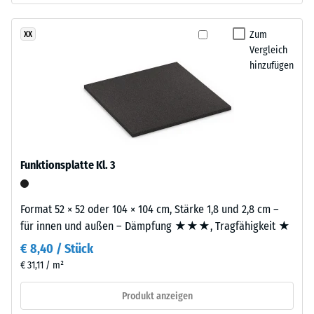
–
Werkstoffes
das
beschreibt
Zum
XX
Granulat
seinen
Vergleich
stammt
Widerstand
hinzufügen
aus
gegen
dem
punktuelle
Recycling
Belastungen.
von
Sie
Altreifen.
gibt
Daraus
an,
Funktionsplatte Kl. 3
ergibt
in
sich
welchem
eine
Format 52 × 52 oder 104 × 104 cm, Stärke 1,8 und 2,8 cm –
Maße
gleichmäßige,
für innen und außen – Dämpfung ★★★, Tragfähigkeit ★
der
fein
€ 8,40 / Stück
Werkstoff
strukturierte
unter
€ 31,11 / m²
und
der
verdichtete
Produkt anzeigen
Einwirkung
Oberfläche.