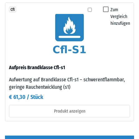
Fläche
bildet
von
Zum
Cfl
eine
100
Vergleich
feste,
mm²
hinzufügen
lagestabile
(entspricht
Verbindung.
1
Da
cm²)
die
mit
Kanten
einer
rechtwinklig
Aufpreis Brandklasse Cfl-s1
Kraft
geschnitten
von
sind
Aufwertung auf Brandklasse Cfl-s1 – schwerentflammbar,
1000
–
geringe Rauchentwicklung (s1)
N
ohne
€ 61,30 / Stück
(ca.
Fase
105
–
Produkt anzeigen
kg)
entsteht
auf
lediglich
eine
eine
Materialprobe
kaum