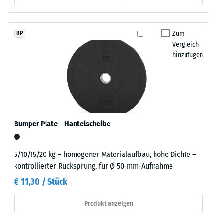
gelangen. Alle Lagen werden lose übereinander verlegt. Ein
R10
sodass
Nachweis nach DIN 4109 gilt für den vollständigen
der
Wärmedämmung -
Bauteilaufbau samt Übertragungswegen, nicht für eine einzelne
Farbton
Zum
BP
Skalenwert 3 =
Platte.
allmählich
Vergleich
Wärmeleitfähigkeit
nachdunkelt.
hinzufügen
ca. 0,11 W/(m·K)
Druckfestigkeit
Material
-
–
Skalenwert
Bestandteile
5
und
Bumper Plate – Hantelscheibe
Aufbau
=
ca.
5/10/15/20 kg – homogener Materialaufbau, hohe Dichte –
0
kontrollierter Rücksprung, für Ø 50-mm-Aufnahme
Das
mm
€ 11,30 / Stück
Produkt
besteht
verbleibende
Produkt anzeigen
aus
Eindellung
gereinigtem,