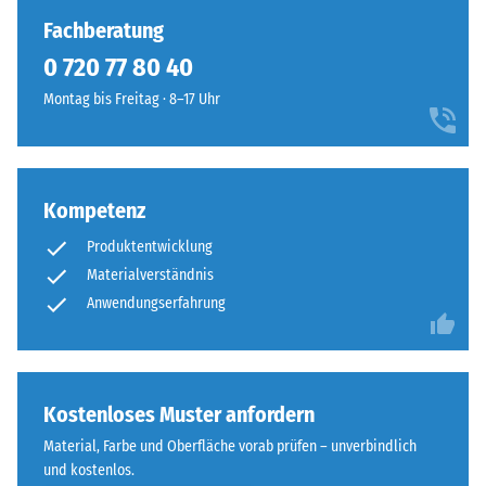
gedrückt.
sichtbare
Fachberatung
Die
Haarfuge.
0 720 77 80 40
resultierende
Bei
Eindrucktiefe
Montag bis Freitag · 8–17 Uhr
gleichem
wird
Farbdesign
zunächst
sind
unmittelbar
die
nach
Platten
Kompetenz
der
kaum
Belastung
Produktentwicklung
zu
und
Materialverständnis
erkennen,
dann
Anwendungserfahrung
die
in
Oberfläche
regelmäßigen
wirkt
Abständen
durchgehend
über
Kostenloses Muster anfordern
und
einen
einheitlich.
Material, Farbe und Oberfläche vorab prüfen – unverbindlich
Zeitraum
und kostenlos.
von