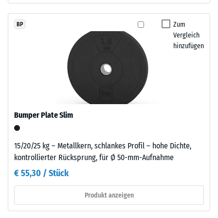
einer
Für
definierten
schwarze
Kraft
Zum
BP
bzw.
Vergleich
nachgibt.
anthrazitfarbene
hinzufügen
Eine
Produkte
geringe
wird
Eindringtiefe
ein
weist
farbloses,
auf
für
eine
farbige
Bumper Plate Slim
hohe
Varianten
Druckfestigkeit
ein
hin,
15/20/25 kg – Metallkern, schlankes Profil – hohe Dichte,
pigmentiertes
während
kontrollierter Rücksprung, für Ø 50-mm-Aufnahme
Bindemittel
eine
verwendet.
€ 55,30 / Stück
größere
Eindringtiefe
Produkt anzeigen
Einbau
auf
–
eine