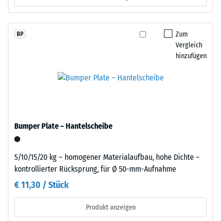
gelangen. Alle Lagen werden lose übereinander verlegt. Ein
R10
Farbton
Nachweis nach DIN 4109 gilt für den vollständigen
nachdunkelt.
Wärmedämmung -
Bauteilaufbau samt Übertragungswegen, nicht für eine einzelne
Zum
BP
Skalenwert 3 =
Platte.
Vergleich
Wärmeleitfähigkeit
Material
hinzufügen
ca. 0,11 W/(m·K)
–
Druckfestigkeit
Bestandteile
und
-
Aufbau
Skalenwert
5
Bumper Plate – Hantelscheibe
=
Das
Produkt
ca.
5/10/15/20 kg – homogener Materialaufbau, hohe Dichte –
besteht
0
kontrollierter Rücksprung, für Ø 50-mm-Aufnahme
aus
mm
€ 11,30 / Stück
gereinigtem,
schwarzem
verbleibende
Produkt anzeigen
ELT-
Eindellung
Gummigranulat