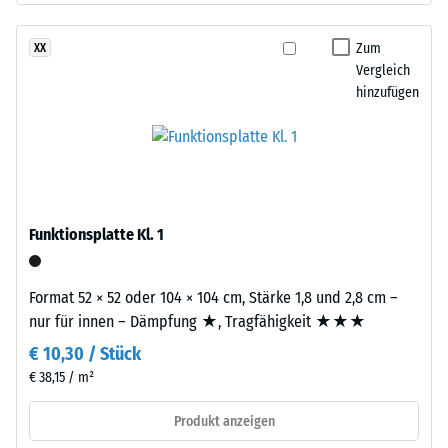
nach
feiner
Körnung
Zum
XX
24
und
Vergleich
Stunden
hinzufügen
einem
Entlastung
Polyurethan-
Bindemittel.
(BS
Die
7188)
Abkürzung
ELT
Funktionsplatte Kl. 1
steht
für
/ 5
„End
Format 52 × 52 oder 104 × 104 cm, Stärke 1,8 und 2,8 cm –
of
nur für innen – Dämpfung ★, Tragfähigkeit ★★★
Life
€ 10,30 / Stück
Tyres“
€ 38,15 / m²
–
Die
das
Druckfestigkeit
Produkt anzeigen
Granulat
eines