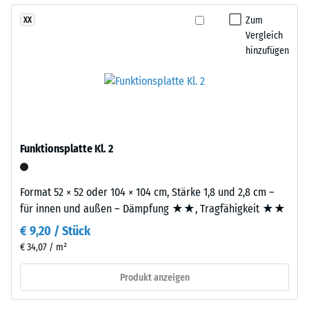
geringere
Zum
XX
Widerstandsfähigkeit
Vergleich
gegenüber
hinzufügen
Punktbelastungen
hinweist.
Punktbelastungen
Die
entstehen
Platten
z.
werden
B.
präzise
Funktionsplatte Kl. 2
durch
aus
Schuhe
einem
mit
Format 52 × 52 oder 104 × 104 cm, Stärke 1,8 und 2,8 cm –
größeren
hohen
für innen und außen – Dämpfung ★★, Tragfähigkeit ★★
Format
Absätzen,
geschnitten,
€ 9,20 / Stück
Möbelbeine,
wobei
€ 34,07 / m²
Pflanzkübel
die
auf
Produkt anzeigen
Puzzleverzahnung
Rollen
an
oder