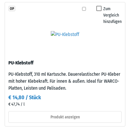
den
Gerätefüße.
Rändern
Zum
OP
Zur
entsteht.
Vergleich
Bestimmung
hinzufügen
Jede
der
Seite
Druckfestigkeit
kann
wird
an
das
jede
Prüfverfahren
Seite
nach
PU-Klebstoff
einer
BS
anderen
PU-Klebstoff, 310 ml Kartusche. Dauerelastischer PU-Kleber
7188:1998
Platte
mit hoher Klebekraft. Für innen & außen. Ideal für WARCO-
angewendet.
angelegt
Platten, Leisten und Palisaden.
Dabei
werden.
wird
€ 14,80 / Stück
Die
ein
€ 47,74 / l
Verzahnung
Prüfkörper
greift
mit
Produkt anzeigen
passgenau
einer
ineinander