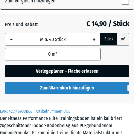
Zum Vergleich hinzufügen
x
20
Altsilber
mm
€ 14,90 / Stück
Preis und Rabatt
Die gewählte, blau
Anthrazit
- € 3,10
-
+
Stück
m²
umrandete
Abmessung wird
0
m²
(sofern in den
Farngrün
Produktdaten nicht
anders angegeben)
Verlegeplaner – Fläche erfassen
für die
Leicht Blau
Bedarfsberechnung
- € 6,00
Gesprenkelt
Zum Warenkorb hinzufügen
verwendet.
50
x
Leicht Gelb
EAN:
4251469361553
| Artikelnummer:
6155
- € 6,00
50
Gesprenkelt
Der Fitness Performance Elite Trainingsboden ist ein kalibriert
x 2
zugeschnittener Indoor-Bodenbelag aus PU-gebundenem
cm
Gummigranulat. Er kombiniert eine dichte Materialstruktur mit