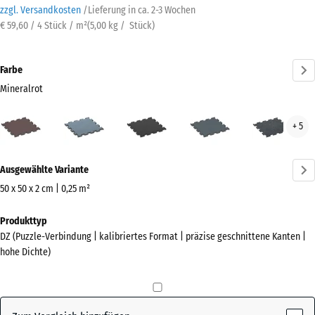
zzgl. Versandkosten
/
Lieferung in ca.
2-3 Wochen
€ 59,60 / 4 Stück / m²
(
5,00
kg
/ Stück)
Farbe
Mineralrot
Mineralrot
Altsilber
Anthrazit
Farngrün
Leic
+ 5
(active)
Blau
Gesp
Mehr
Ausgewählte Variante
Informationen
zu
50 x 50 x 2 cm | 0,25 m²
den
Abmessungen
Produkttyp
Farben?
für
DZ (Puzzle-Verbindung | kalibriertes Format | präzise geschnittene Kanten |
den
Farbpalette
hohe Dichte)
Versand
anzeigen
530
(active)
Mineralrot
x
530