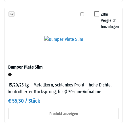
einer
anthrazitfarbene
definierten
Produkte
Kraft
Zum
BP
wird
Vergleich
nachgibt.
ein
hinzufügen
Eine
farbloses,
geringe
für
Eindringtiefe
farbige
weist
Varianten
auf
ein
eine
pigmentiertes
Bumper Plate Slim
hohe
Bindemittel
Druckfestigkeit
verwendet.
hin,
15/20/25 kg – Metallkern, schlankes Profil – hohe Dichte,
während
kontrollierter Rücksprung, für Ø 50-mm-Aufnahme
Einbau
eine
€ 55,30 / Stück
–
größere
Verarbeitung
Eindringtiefe
Produkt anzeigen
–
auf
Montage
eine