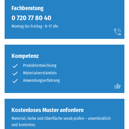
gedrückt.
kaum
Fachberatung
Die
sichtbare
0 720 77 80 40
resultierende
Haarfuge.
Eindrucktiefe
Montag bis Freitag · 8–17 Uhr
Bei
wird
gleichem
zunächst
Farbdesign
unmittelbar
sind
nach
die
Kompetenz
der
Platten
Belastung
Produktentwicklung
kaum
und
Materialverständnis
zu
dann
Anwendungserfahrung
erkennen,
in
die
regelmäßigen
Oberfläche
Abständen
wirkt
über
Kostenloses Muster anfordern
durchgehend
einen
und
Material, Farbe und Oberfläche vorab prüfen – unverbindlich
Zeitraum
einheitlich.
und kostenlos.
von