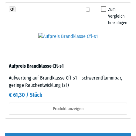
Fläche
und
von
Zum
Cfl
bildet
100
Vergleich
eine
mm²
hinzufügen
feste,
(entspricht
lagestabile
1
Verbindung.
cm²)
Da
mit
die
einer
Kanten
Aufpreis Brandklasse Cfl-s1
Kraft
rechtwinklig
von
geschnitten
Aufwertung auf Brandklasse Cfl-s1 – schwerentflammbar,
1000
sind
geringe Rauchentwicklung (s1)
N
–
€ 61,30 / Stück
(ca.
ohne
105
Fase
Produkt anzeigen
kg)
–
auf
entsteht
eine
lediglich
Materialprobe
eine