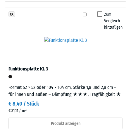
stammt
Werkstoffes
aus
beschreibt
Zum
XX
dem
seinen
Vergleich
Recycling
Widerstand
hinzufügen
von
gegen
Altreifen.
punktuelle
Daraus
Belastungen.
ergibt
Sie
sich
gibt
eine
an,
Funktionsplatte Kl. 3
gleichmäßige,
in
fein
welchem
strukturierte
Format 52 × 52 oder 104 × 104 cm, Stärke 1,8 und 2,8 cm –
Maße
und
für innen und außen – Dämpfung ★★★, Tragfähigkeit ★
der
verdichtete
€ 8,40 / Stück
Werkstoff
Oberfläche.
unter
€ 31,11 / m²
Für
der
schwarze
Produkt anzeigen
Einwirkung
bzw.