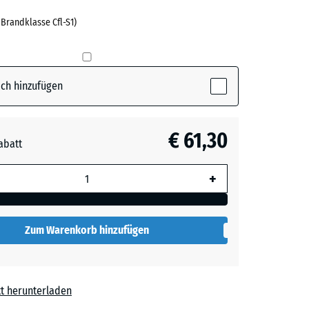
 Brandklasse Cfl-S1)
ch hinzufügen
€ 61,30
abatt
e, blau
+
 wird
den
Zum Warenkorb hinzufügen
en nicht
gegeben)
rechnung
t herunterladen