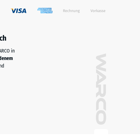
ch
WARCO in
denem
nd