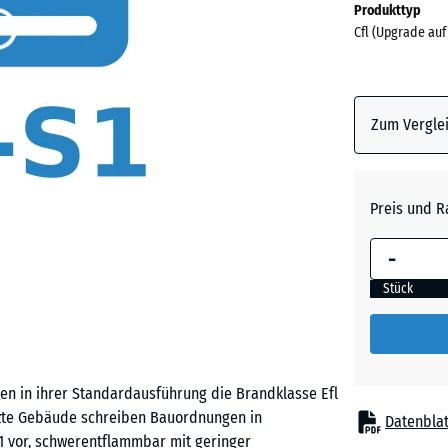
Produkttyp
für
Cfl (Upgrade auf
den
Versand
0
x
Zum Verglei
0
x
20
Preis und R
mm
Die gewählt
-
umrandete
Stück
Abmessung
(sofern in 
Produktdat
anders an
 in ihrer Standardausführung die Brandklasse Efl
für die
utzte Gebäude schreiben Bauordnungen in
Bedarfsbe
Datenblat
1 vor, schwerentflammbar mit geringer
verwendet.