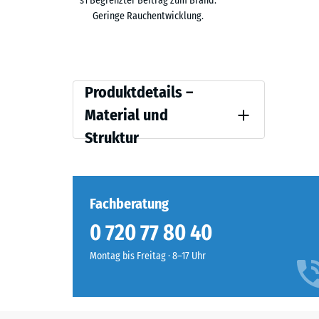
s1 Begrenzter Beitrag zum Brand.
Geringe Rauchentwicklung.
Der Zuschlagstoff lässt sich ausschließlich während 
auftragen oder als Beschichtung ergänzen. Die Optio
Produktdetails
Produktdetails –
–
Material und
Material
Struktur
und
Struktur
Fachberatung
0 720 77 80 40
Montag bis Freitag · 8–17 Uhr