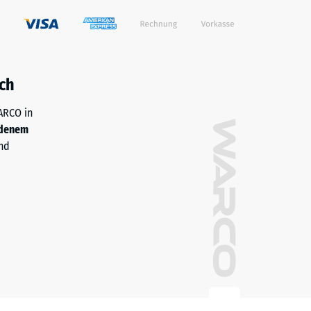
ch
WARCO in
denem
nd