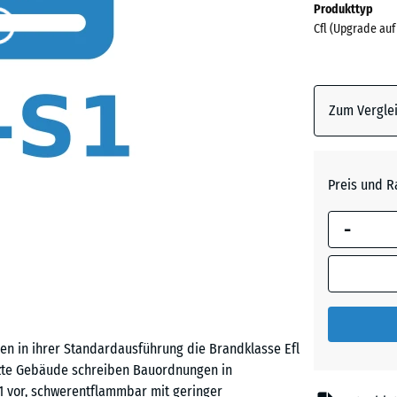
Produkttyp
für
Cfl (Upgrade auf
den
Versand
0
x
Zum Verglei
0
x
15
Preis und R
mm
Die gewählt
-
umrandete
Abmessung
(sofern in 
Produktdat
anders an
 in ihrer Standardausführung die Brandklasse Efl
für die
utzte Gebäude schreiben Bauordnungen in
Bedarfsbe
1 vor, schwerentflammbar mit geringer
verwendet.