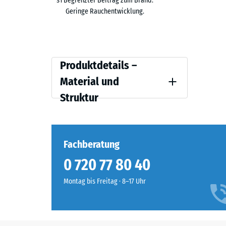
s1 Begrenzter Beitrag zum Brand.
Geringe Rauchentwicklung.
Der Zuschlagstoff lässt sich ausschließlich während 
auftragen oder als Beschichtung ergänzen. Die Optio
Produktdetails
Produktdetails –
–
Material und
Material
Struktur
und
Struktur
Fachberatung
0 720 77 80 40
Montag bis Freitag · 8–17 Uhr