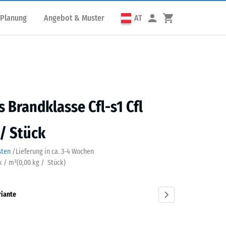
 Planung
Angebot & Muster
AT
s Brandklasse Cfl-s1 Cfl
 / Stück
sten
/
Lieferung in ca.
3-4 Wochen
k / m²
(
0,00
kg
/ Stück)
riante