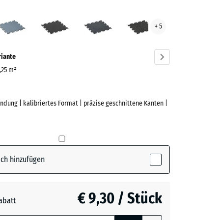
grün
Altsilber
Anthrazit
Leicht
Leicht
+ 5
ve)
Blau
Gelb
Gesprenkelt
Gesprenkelt
riante
0,25 m²
ndung | kalibriertes Format | präzise geschnittene Kanten |
e
(active)
n
ch hinzufügen
r
€ 9,30 / Stück
abatt
e, blau
t
- € 1,60