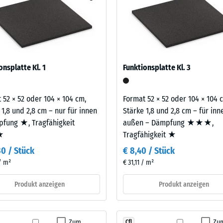
eibende
|
n Gewichten aufnehmen und die Übertragung in den Untergrund weit
llung
1,00
t vor allem in Fitnessräumen über bewohnten Geschossen infrage, e
m²
sofern Schwingungen über angebundene Bauteile in genutzte Räume
legt. Ein Nachweis nach DIN 4109 gilt für den vollständigen Bauteil
latte.
en
100
onsplatte Kl. 1
Funktionsplatte Kl. 3
x
stung
100
 52 × 52 oder 104 × 104 cm,
Format 52 × 52 oder 104 × 104 
x 2
+ € 
 1,8 und 2,8 cm – nur für innen
Stärke 1,8 und 2,8 cm – für in
cm
fung ★, Tragfähigkeit
außen – Dämpfung ★★★,
|
★
Tragfähigkeit ★
1,00
m²
30 / Stück
€ 8,40 / Stück
 / m²
€ 31,11 / m²
Produkt anzeigen
Produkt anzeigen
Zum
Zu
Cfl