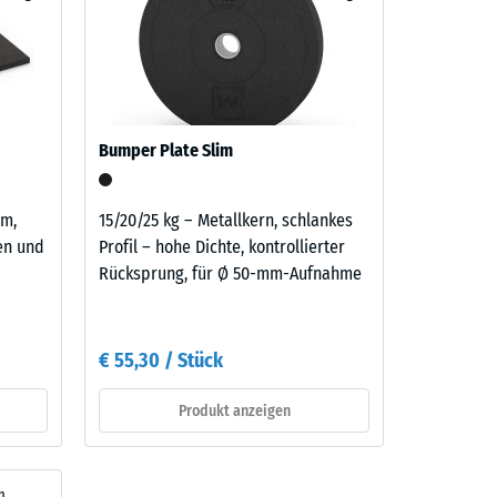
er
benso
aufbau
Bumper Plate Slim
cm,
15/20/25 kg – Metallkern, schlankes
47,30
nen und
Profil – hohe Dichte, kontrollierter
Rücksprung, für Ø 50-mm-Aufnahme
€ 55,30 / Stück
Produkt anzeigen
m