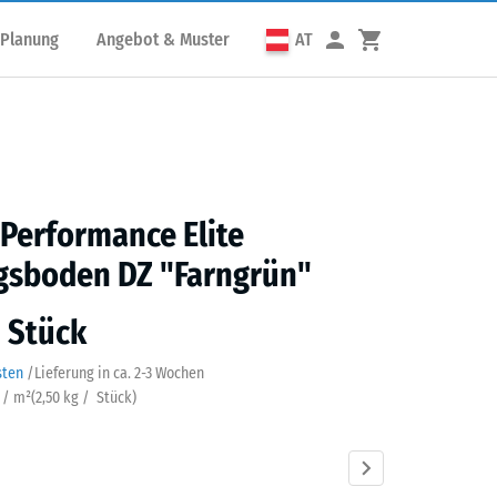
 Planung
Angebot & Muster
AT
 Performance Elite
gsboden DZ "Farngrün"
/ Stück
sten
/
Lieferung in ca.
2-3 Wochen
k / m²
(
2,50
kg
/ Stück)