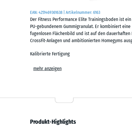
EAN:
4251469361638
| Artikelnummer:
6163
Der Fitness Performance Elite Trainingsboden ist ei
PU-gebundenem Gummigranulat. Er kombiniert eine d
fugenlosen Flächenbild und ist auf den dauerhaften E
CrossFit-Anlagen und ambitionierten Homegyms ausg
Kalibrierte Fertigung
Die Platten werden zunächst als übergroße Rohlinge
mehr anzeigen
und Reifephase werden sie präzise auf das Sollforma
entstehen Platten mit minimalen Toleranzen, einer s
Voraussetzung für das geschlossene Flächenbild im 
Nahezu fugenloses Flächenbild
Der Trainingsboden ist in den Formaten 50 × 50 cm und
Produkt-Highlights
cm erhältlich. Jede Platte trägt eine exakt geschnit
verlegte Fläche nahezu geschlossen und zeigt die ruh