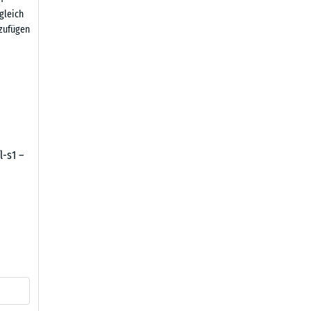
gleich
zufügen
l-s1 –