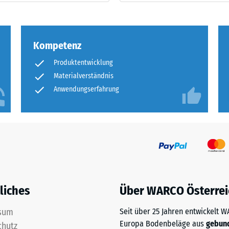
ng
ten
Kompetenz
.
Produktentwicklung
Materialverständnis
Anwendungserfahrung
tiefe
tigkeit
liches
Über WARCO Österrei
sum
Seit über 25 Jahren entwickelt 
tiefe
Europa Bodenbeläge aus
gebun
chutz