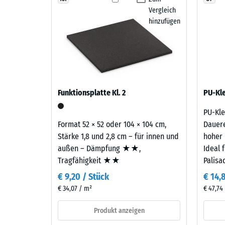
Laufe
Druckfes
Vergleich
der
eines
hinzufügen
Zeit
Werkstof
abnutzen,
beschrei
sodass
seinen
der
Widerst
Farbton
gegen
nachdunkelt.
Funktionsplatte Kl. 2
punktuel
PU-Kle
Belastun
PU-Kle
Sie
Material
Format 52 × 52 oder 104 × 104 cm,
Dauere
gibt
–
Stärke 1,8 und 2,8 cm – für innen und
hoher 
an,
Bestandteile
außen – Dämpfung ★★,
Ideal 
in
und
Tragfähigkeit ★★
Palisa
welchem
Aufbau
€ 9,20 / Stück
€ 14,
Maße
€ 34,07 / m²
der
€ 47,74 
Werkstof
Das
Produkt anzeigen
unter
Produkt