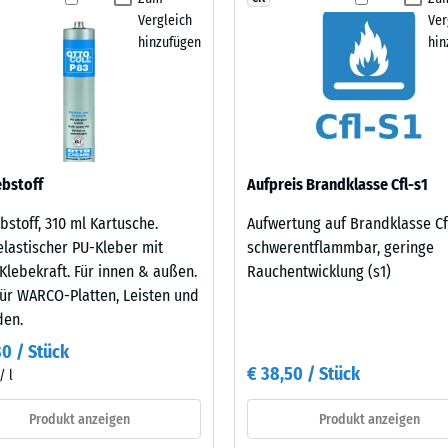
tigkeit
Vergleich
Ver
hinzufügen
hin
fes
bt
and
le
bstoff
Aufpreis Brandklasse Cfl-s1
gen.
bstoff, 310 ml Kartusche.
Aufwertung auf Brandklasse Cf
lastischer PU-Kleber mit
schwerentflammbar, geringe
Klebekraft. Für innen & außen.
Rauchentwicklung (s1)
für WARCO-Platten, Leisten und
den.
80 / Stück
€ 38,50 / Stück
/ l
f
Produkt anzeigen
Produkt anzeigen