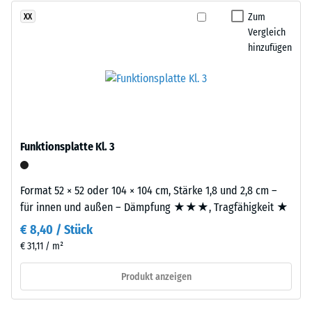
nach
ergibt
Zum
XX
24
sich
Vergleich
Stunden
hinzufügen
eine
Entlastung
gleichmäßige,
fein
(BS
strukturierte
7188)
und
verdichtete
Funktionsplatte Kl. 3
Oberfläche.
Für
schwarze
/ 5
Format 52 × 52 oder 104 × 104 cm, Stärke 1,8 und 2,8 cm –
bzw.
für innen und außen – Dämpfung ★★★, Tragfähigkeit ★
anthrazitfarbene
€ 8,40 / Stück
Produkte
€ 31,11 / m²
wird
Die
ein
Druckfestigkeit
Produkt anzeigen
farbloses,
eines
für
Werkstoffes