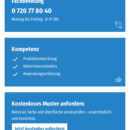
Fachberatung
von
sind
100
0 720 77 80 40
die
mm²
Platten
Montag bis Freitag · 8–17 Uhr
(entspricht
kaum
1
zu
cm²)
erkennen,
mit
die
Kompetenz
einer
Oberfläche
Kraft
Produktentwicklung
wirkt
von
durchgehend
Materialverständnis
1000
und
Anwendungserfahrung
N
einheitlich.
(ca.
105
Struktur
kg)
Kostenloses Muster anfordern
der
auf
Bodenseite
Material, Farbe und Oberfläche vorab prüfen – unverbindlich
eine
und kostenlos.
Materialprobe
gedrückt.
Jetzt kostenlos anfordern