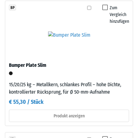
farbige
beschreibt
Zum
BP
Varianten
seinen
Vergleich
ein
Widerstand
hinzufügen
pigmentiertes
gegen
Bindemittel
punktuelle
verwendet.
Belastungen.
Sie
Einbau
gibt
–
Bumper Plate Slim
an,
Verarbeitung
in
–
welchem
15/20/25 kg – Metallkern, schlankes Profil – hohe Dichte,
Montage
Maße
kontrollierter Rücksprung, für Ø 50-mm-Aufnahme
der
€ 55,30 / Stück
Werkstoff
unter
Produkt anzeigen
der
Einwirkung
einer
Die