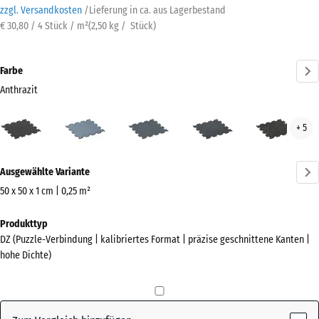
zzgl. Versandkosten
/
Lieferung in ca.
aus Lagerbestand
€ 30,80 / 4 Stück / m²
(
2,50
kg
/ Stück)
Farbe
Anthrazit
Anthrazit
Altsilber
Farngrün
Leicht
Leic
+ 5
(active)
Blau
Gelb
Gesprenkelt
Gesp
Mehr
Ausgewählte Variante
Informationen
zu
50 x 50 x 1 cm | 0,25 m²
den
Abmessungen
Produkttyp
Farben?
für
DZ (Puzzle-Verbindung | kalibriertes Format | präzise geschnittene Kanten |
den
Farbpalette
hohe Dichte)
Versand
anzeigen
530
(active)
Anthrazit
x
530