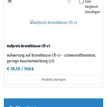
Da
Zum
Cfl
Zur
die
Vergleich
Bestimmung
hinzufügen
Kanten
der
rechtwinklig
Druckfestigkeit
geschnitten
wird
sind
das
–
Prüfverfahren
ohne
nach
Aufpreis Brandklasse Cfl-s1
Fase
BS
–
Aufwertung auf Brandklasse Cfl-s1 – schwerentflammbar,
7188:1998
entsteht
geringe Rauchentwicklung (s1)
angewendet.
lediglich
Dabei
€ 38,50 / Stück
eine
wird
kaum
ein
Produkt anzeigen
sichtbare
Prüfkörper
Haarfuge.
mit
Bei
einer
gleichem
Fläche
Farbdesign