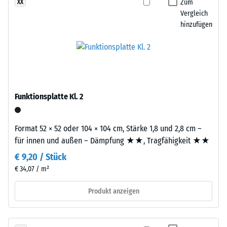
definierten
Zum
XX
Platten
Vergleich
Kraft
werden
hinzufügen
nachgibt.
präzise
Eine
aus
geringe
einem
Eindringtiefe
größeren
weist
Format
auf
geschnitten,
Funktionsplatte Kl. 2
eine
wobei
hohe
die
Druckfestigkeit
Puzzleverzahnung
Format 52 × 52 oder 104 × 104 cm, Stärke 1,8 und 2,8 cm –
hin,
an
für innen und außen – Dämpfung ★★, Tragfähigkeit ★★
während
den
€ 9,20 / Stück
eine
Rändern
€ 34,07 / m²
größere
entsteht.
Eindringtiefe
Jede
Produkt anzeigen
auf
Seite
eine
kann
geringere
an