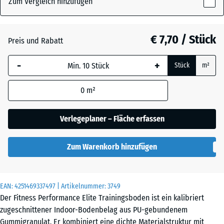
Zum Vergleich hinzufügen
x
10
Altsilber
+ € 1,60
mm
€ 7,70 / Stück
Preis und Rabatt
Die gewählte, blau
Farngrün
+ € 1,60
-
+
Stück
m²
umrandete
Abmessung wird
0
m²
(sofern in den
Leicht Blau
Produktdaten nicht
+ € 1,20
Gesprenkelt
anders angegeben)
Verlegeplaner – Fläche erfassen
für die
Bedarfsberechnung
Leicht Gelb
Zum Warenkorb hinzufügen
verwendet.
+ € 1,20
Gesprenkelt
50
x
EAN:
4251469337497
| Artikelnummer:
3749
50
Leicht Grau
Der Fitness Performance Elite Trainingsboden ist ein kalibriert
+ € 1,20
x 1
Gesprenkelt
zugeschnittener Indoor-Bodenbelag aus PU-gebundenem
cm
Gummigranulat. Er kombiniert eine dichte Materialstruktur mit