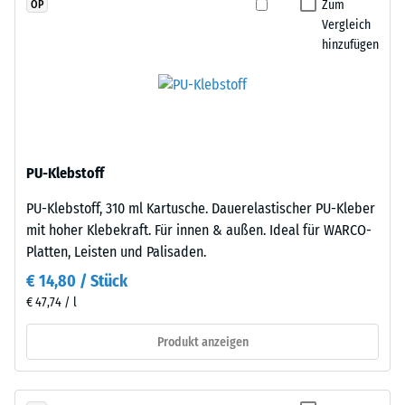
Zum
OP
Widerstandsfähigkeit
jede
Vergleich
gegenüber
Seite
hinzufügen
Punktbelastungen
einer
hinweist.
anderen
Punktbelastungen
Platte
entstehen
angelegt
z.
werden.
B.
Die
PU-Klebstoff
durch
Verzahnung
Schuhe
PU-Klebstoff, 310 ml Kartusche. Dauerelastischer PU-Kleber
greift
mit
mit hoher Klebekraft. Für innen & außen. Ideal für WARCO-
passgenau
hohen
Platten, Leisten und Palisaden.
ineinander
Absätzen,
und
€ 14,80 / Stück
Möbelbeine,
bildet
€ 47,74 / l
Pflanzkübel
eine
auf
Produkt anzeigen
feste,
Rollen
lagestabile
oder
Verbindung.
Gerätefüße.