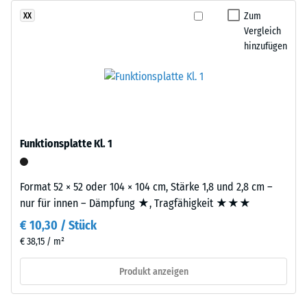
gelangen. Alle Lagen werden lose übereinander verlegt. Ein
Die
Zum
XX
Wärmedämmung -
Nachweis nach DIN 4109 gilt für den vollständigen
Abkürzung
Vergleich
Skalenwert 2 =
Bauteilaufbau samt Übertragungswegen, nicht für eine einzelne
ELT
hinzufügen
Wärmeleitfähigkeit
Platte.
steht
ca. 0,12 W/(m·K)
für
Druckfestigkeit
„End
-
of
Life
Skalenwert
Tyres“
Funktionsplatte Kl. 1
5
–
=
das
Format 52 × 52 oder 104 × 104 cm, Stärke 1,8 und 2,8 cm –
Granulat
ca.
nur für innen – Dämpfung ★, Tragfähigkeit ★★★
stammt
0
aus
€ 10,30 / Stück
mm
dem
€ 38,15 / m²
Recycling
verbleibende
Produkt anzeigen
von
Eindellung
Altreifen.
Daraus