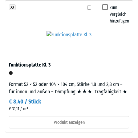
nach
eine
Zum
XX
24
gleichmäßige,
Vergleich
Stunden
hinzufügen
fein
Entlastung
strukturierte
und
(BS
verdichtete
7188)
Oberfläche.
Für
Funktionsplatte Kl. 3
schwarze
bzw.
anthrazitfarbene
/ 5
Format 52 × 52 oder 104 × 104 cm, Stärke 1,8 und 2,8 cm –
Produkte
für innen und außen – Dämpfung ★★★, Tragfähigkeit ★
wird
€ 8,40 / Stück
ein
€ 31,11 / m²
farbloses,
Die
für
Druckfestigkeit
Produkt anzeigen
farbige
eines
Varianten
Werkstoffes