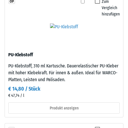
Zum
OP
Widerstandsfähigkeit
einer
Vergleich
gegenüber
anderen
hinzufügen
Punktbelastungen
Platte
hinweist.
angelegt
Punktbelastungen
werden.
entstehen
Die
z.
Verzahnung
B.
greift
PU-Klebstoff
durch
passgenau
Schuhe
PU-Klebstoff, 310 ml Kartusche. Dauerelastischer PU-Kleber
ineinander
mit
mit hoher Klebekraft. Für innen & außen. Ideal für WARCO-
und
hohen
Platten, Leisten und Palisaden.
bildet
Absätzen,
eine
€ 14,80 / Stück
Möbelbeine,
feste,
€ 47,74 / l
Pflanzkübel
lagestabile
auf
Produkt anzeigen
Verbindung.
Rollen
Da
oder
die
Gerätefüße.