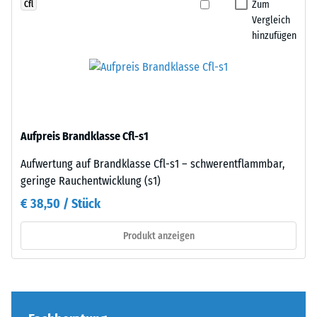
Kanten
Zum
Cfl
Zur
rechtwinklig
Vergleich
Bestimmung
hinzufügen
geschnitten
der
sind
Druckfestigkeit
–
wird
ohne
das
Fase
Prüfverfahren
–
nach
Aufpreis Brandklasse Cfl-s1
entsteht
BS
lediglich
Aufwertung auf Brandklasse Cfl-s1 – schwerentflammbar,
7188:1998
eine
geringe Rauchentwicklung (s1)
angewendet.
kaum
Dabei
€ 38,50 / Stück
sichtbare
wird
Haarfuge.
ein
Produkt anzeigen
Bei
Prüfkörper
gleichem
mit
Farbdesign
einer
sind
Fläche
die