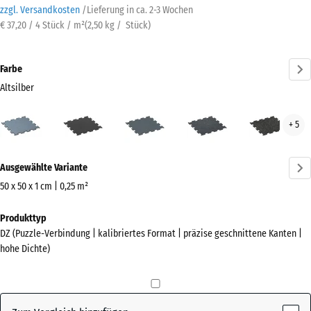
zzgl. Versandkosten
/
Lieferung in ca.
2-3 Wochen
€ 37,20 / 4 Stück / m²
(
2,50
kg
/ Stück)
Farbe
Altsilber
Altsilber
Anthrazit
Farngrün
Leicht
Leic
+ 5
(active)
Blau
Gelb
Gesprenkelt
Gesp
Mehr
Ausgewählte Variante
Informationen
zu
50 x 50 x 1 cm | 0,25 m²
den
Abmessungen
Produkttyp
Farben?
für
DZ (Puzzle-Verbindung | kalibriertes Format | präzise geschnittene Kanten |
den
Farbpalette
hohe Dichte)
Versand
anzeigen
530
(active)
Altsilber
x
530