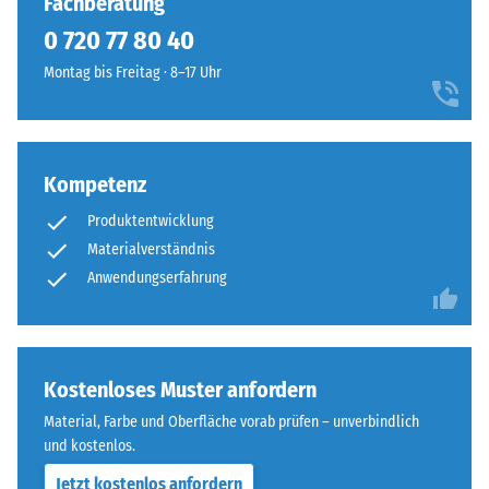
Fachberatung
von
Platten
100
0 720 77 80 40
kaum
mm²
zu
Montag bis Freitag · 8–17 Uhr
(entspricht
erkennen,
1
die
cm²)
Oberfläche
mit
wirkt
Kompetenz
einer
durchgehend
Kraft
Produktentwicklung
und
von
einheitlich.
Materialverständnis
1000
Anwendungserfahrung
N
Struktur
(ca.
der
105
Bodenseite
kg)
Kostenloses Muster anfordern
auf
Material, Farbe und Oberfläche vorab prüfen – unverbindlich
eine
und kostenlos.
Materialprobe
gedrückt.
Die
Jetzt kostenlos anfordern