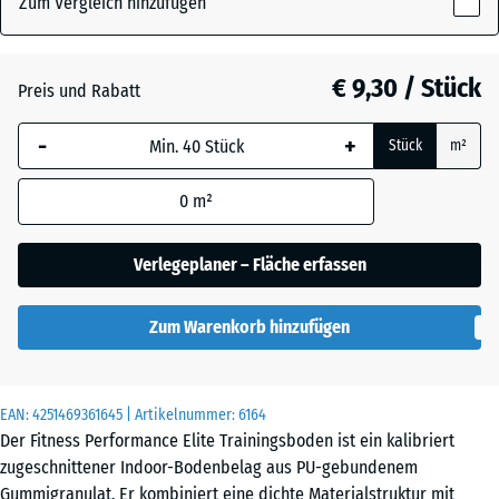
Zum Vergleich hinzufügen
x
10
Anthrazit
- € 1,60
mm
€ 9,30 / Stück
Preis und Rabatt
Die gewählte, blau
Farngrün
-
+
Stück
m²
umrandete
Abmessung wird
0
m²
(sofern in den
Leicht Blau
Produktdaten nicht
- € 0,40
Gesprenkelt
anders angegeben)
Verlegeplaner – Fläche erfassen
für die
Bedarfsberechnung
Leicht Gelb
Zum Warenkorb hinzufügen
verwendet.
- € 0,40
Gesprenkelt
50
x
EAN:
4251469361645
| Artikelnummer:
6164
50
Leicht Grau
Der Fitness Performance Elite Trainingsboden ist ein kalibriert
- € 0,40
x 1
Gesprenkelt
zugeschnittener Indoor-Bodenbelag aus PU-gebundenem
cm
Gummigranulat. Er kombiniert eine dichte Materialstruktur mit