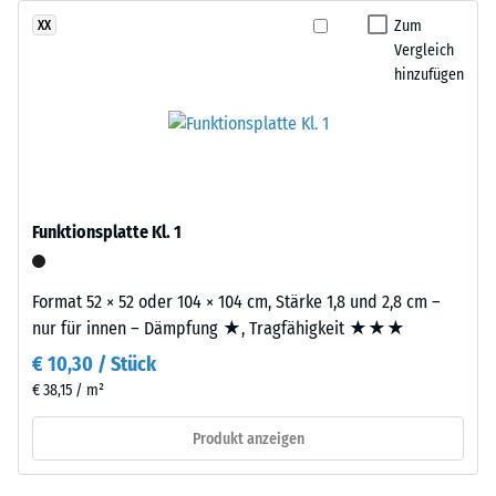
gelangen. Alle Lagen werden lose übereinander verlegt. Ein
ELT
Zum
XX
Wärmedämmung -
Nachweis nach DIN 4109 gilt für den vollständigen
steht
Vergleich
Skalenwert 2 =
Bauteilaufbau samt Übertragungswegen, nicht für eine einzelne
für
hinzufügen
Wärmeleitfähigkeit
Platte.
„End
ca. 0,12 W/(m·K)
of
Druckfestigkeit
Life
-
Tyres“
–
Skalenwert
das
Funktionsplatte Kl. 1
5
Granulat
=
stammt
Format 52 × 52 oder 104 × 104 cm, Stärke 1,8 und 2,8 cm –
aus
ca.
nur für innen – Dämpfung ★, Tragfähigkeit ★★★
dem
0
Recycling
€ 10,30 / Stück
mm
von
€ 38,15 / m²
Altreifen.
verbleibende
Produkt anzeigen
Daraus
Eindellung
ergibt
sich