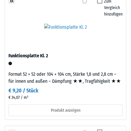
definierten
Zum
XX
präzise
Vergleich
Kraft
aus
hinzufügen
nachgibt.
einem
Eine
größeren
geringe
Format
Eindringtiefe
geschnitten,
weist
wobei
auf
die
Funktionsplatte Kl. 2
eine
Puzzleverzahnung
hohe
an
Druckfestigkeit
den
Format 52 × 52 oder 104 × 104 cm, Stärke 1,8 und 2,8 cm –
hin,
Rändern
für innen und außen – Dämpfung ★★, Tragfähigkeit ★★
während
entsteht.
€ 9,20 / Stück
eine
Jede
€ 34,07 / m²
größere
Seite
Eindringtiefe
kann
Produkt anzeigen
auf
an
eine
jede
geringere
Seite