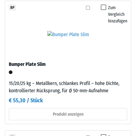
ein
beschreibt
Zum
BP
pigmentiertes
seinen
Vergleich
Bindemittel
Widerstand
hinzufügen
verwendet.
gegen
punktuelle
Einbau
Belastungen.
–
Sie
Verarbeitung
gibt
–
Bumper Plate Slim
an,
Montage
in
welchem
15/20/25 kg – Metallkern, schlankes Profil – hohe Dichte,
Maße
kontrollierter Rücksprung, für Ø 50-mm-Aufnahme
der
€ 55,30 / Stück
Werkstoff
unter
Produkt anzeigen
der
Die
Einwirkung
Platten
einer
werden