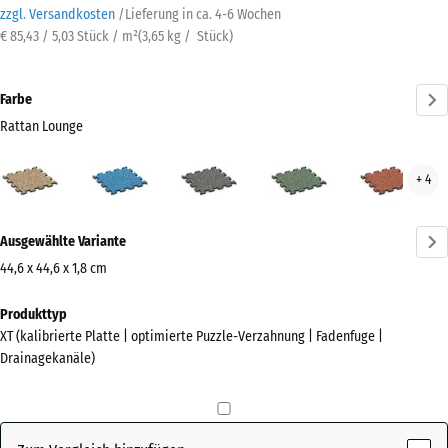
zzgl. Versandkosten
/
Lieferung in ca.
4-6 Wochen
€ 85,43 / 5,03 Stück / m²
(
3,65
kg
/ Stück)
Farbe
Rattan Lounge
Rattan
Atlantik
Dunkelgrauer
Englischer
Feue
+ 4
Lounge
Granit
Rasen
(active)
Mehr
Ausgewählte Variante
Informationen
zu
44,6 x 44,6 x 1,8 cm
den
Abmessungen
Produkttyp
Farben?
für
XT (kalibrierte Platte | optimierte Puzzle-Verzahnung | Fadenfuge |
den
Farbpalette
Drainagekanäle)
Versand
anzeigen
485
Rattan
x
(active)
Lounge
485