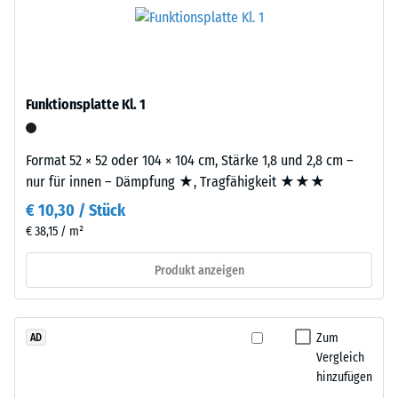
Life
Werkstoffes
Tyres"
beschreibt
–
seinen
das
Widerstand
Granulat
gegen
Funktionsplatte Kl. 1
stammt
punktuelle
aus
Belastungen.
dem
Format 52 × 52 oder 104 × 104 cm, Stärke 1,8 und 2,8 cm –
Sie
Recycling
nur für innen – Dämpfung ★, Tragfähigkeit ★★★
gibt
von
an,
€ 10,30 / Stück
Altreifen.
in
€ 38,15 / m²
Die
welchem
Basisschicht
Produkt anzeigen
Maße
wird
der
mit
Werkstoff
hoher
unter
Zum
AD
Dichte
der
Vergleich
gepresst.
hinzufügen
Einwirkung