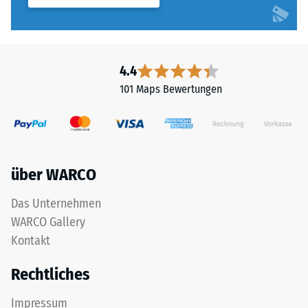
Zähne.
Gerätefüße.
Diese
Zur
Platte
Bestimmung
ist
der
als
4.4
Druckfestigkeit
Deckplatte
101 Maps Bewertungen
wird
in
das
einem
Prüfverfahren
Schichtsystem
nach
konzipiert:
BS
Eine
über WARCO
7188:1998
oder
angewendet.
mehrere
Das Unternehmen
Dabei
Lagen
WARCO Gallery
wird
werden
Kontakt
ein
übereinander
Prüfkörper
verlegt,
Rechtliches
mit
die
einer
Puzzleverzahnung
Impressum