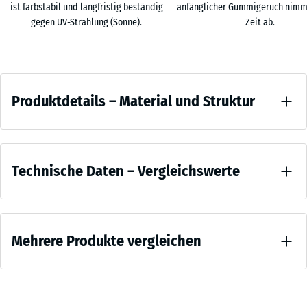
maßhaltige Fertigung gewährleistet eine ebene, gleichmäßige
ist farbstabil und langfristig beständig
anfänglicher Gummigeruch nimm
Fläche auch unter schweren Geräten.
97,1
gegen UV-Strahlung (Sonne).
Zeit ab.
Rutschhemmend und stoßdämpfend
x
Die strukturierte Oberfläche bietet rutschhemmenden Halt bei
97,1
+ € 60,10
dynamischen Trainingsformen: Functional Training, HYROX, HIIT und
x
Produktdetails
Freihanteltraining. Der Belag dämpft Stöße und reduziert die
2,8
Produktdetails – Material und Struktur
Schallübertragung in benachbarte Räume. Gelenke und Sehnen
–
cm
werden bei Lauf- und Sprungbewegungen spürbar entlastet. Der
Material
Belag isoliert zudem gegen Bodenkälte, was besonders in wenig
Farbe
und
beheizten Hallen und Vereinsräumen den Trainingskomfort
Vergleichswerte
Rattan
Struktur
verbessert.
Technische Daten – Vergleichswerte
Lounge
Einzeln oder im Sandwichaufbau
Das Fitness Max Floor System kann als Einzellage oder im
Druckfestigkeit
Sandwichaufbau mit einer oder mehreren Funktionsplatten XX
- Skalenwert 4
verlegt werden. Je nach Stärke, Format und Dichte der
Mehrere Produkte vergleichen
= ca. 0,25 mm
Rattan
Funktionsplatten lassen sich Dämpfung, Dämmung und Stabilität auf
verbleibende
Lounge
die Anforderungen vor Ort abstimmen. Der Sandwichaufbau
Eindellung
vereint
verhindert Spannungen, wie sie bei einschichtigen
nach 24
Es
Braun-,
Gummigranulatplatten auftreten können, und verlängert die
Stunden
wurde