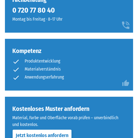
geringere
allen
0 720 77 80 40
Widerstandsfähigkeit
vier
gegenüber
Montag bis Freitag · 8–17 Uhr
Seiten
Punktbelastungen
ausgebildet.
hinweist.
Die
Punktbelastungen
runde
entstehen
Kompetenz
Zahnform
z.
sorgt
Produktentwicklung
B.
für
Materialverständnis
durch
einen
Schuhe
Anwendungserfahrung
besonders
mit
stabilen
hohen
Plattenverbund
Absätzen,
und
Möbelbeine,
Kostenloses Muster anfordern
verhindert
Pflanzkübel
ein
Material, Farbe und Oberfläche vorab prüfen – unverbindlich
auf
Aufeinanderrutschen
und kostenlos.
Rollen
der
Jetzt kostenlos anfordern
oder