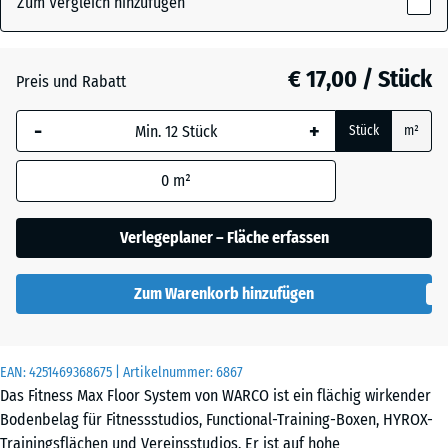
Zum Vergleich hinzufügen
x
18
mm
Atlantik
€ 17,00 / Stück
Preis und Rabatt
Die gewählte, blau
-
+
Stück
m²
umrandete
Dunkelgrauer
Abmessung wird
Granit
0
m²
(sofern in den
Produktdaten nicht
anders angegeben)
Verlegeplaner – Fläche erfassen
Englischer
für die
Rasen
Bedarfsberechnung
Zum Warenkorb hinzufügen
verwendet.
Feuersglut
44,6
x
EAN:
4251469368675
| Artikelnummer:
6867
44,6
Das Fitness Max Floor System von WARCO ist ein flächig wirkender
x
Grauer
Bodenbelag für Fitnessstudios, Functional-Training-Boxen, HYROX-
1,8
Granit
Trainingsflächen und Vereinsstudios. Er ist auf hohe