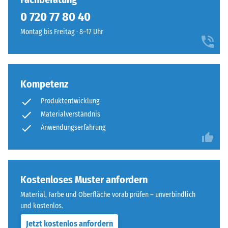
geringere
ausgebildet.
0 720 77 80 40
Widerstandsfähigkeit
Die
gegenüber
Montag bis Freitag · 8–17 Uhr
runde
Punktbelastungen
Zahnform
hinweist.
sorgt
Punktbelastungen
für
entstehen
Kompetenz
einen
z.
besonders
Produktentwicklung
B.
stabilen
Materialverständnis
durch
Plattenverbund
Schuhe
Anwendungserfahrung
und
mit
verhindert
hohen
ein
Absätzen,
Aufeinanderrutschen
Möbelbeine,
Kostenloses Muster anfordern
der
Pflanzkübel
Zähne.
Material, Farbe und Oberfläche vorab prüfen – unverbindlich
auf
Diese
und kostenlos.
Rollen
Platte
Jetzt kostenlos anfordern
oder