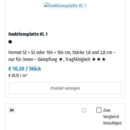
das
Werkstoffes
Granulat
beschreibt
stammt
seinen
aus
Widerstand
dem
gegen
Funktionsplatte Kl. 1
Recycling
punktuelle
von
Belastungen.
Altreifen.
Format 52 × 52 oder 104 × 104 cm, Stärke 1,8 und 2,8 cm –
Sie
Die
nur für innen – Dämpfung ★, Tragfähigkeit ★★★
gibt
Basisschicht
an,
€ 10,30 / Stück
wird
in
€ 38,15 / m²
mit
welchem
hoher
Produkt anzeigen
Maße
Dichte
der
gepresst.
Werkstoff
unter
Zum
AD
Einbau
der
Vergleich
–
hinzufügen
Einwirkung