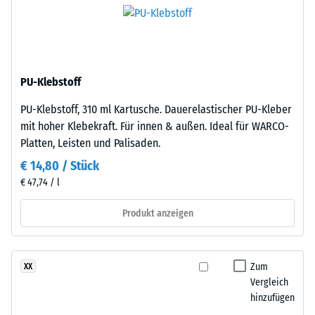
nach
schwarzem
ELT-
24
Gummigranulat
Stunden
feiner
Entlastung
PU-Klebstoff
Körnung,
gebunden
(BS
PU-Klebstoff, 310 ml Kartusche. Dauerelastischer PU-Kleber
mit
7188)
mit hoher Klebekraft. Für innen & außen. Ideal für WARCO-
Polyurethan.
Platten, Leisten und Palisaden.
Die
€ 14,80 / Stück
Abkürzung
€ 47,74 / l
ELT
steht
/ 5
Produkt anzeigen
für
„End
of
Zum
XX
Life
Die
Vergleich
Tyres"
Druckfestigkeit
hinzufügen
–
eines