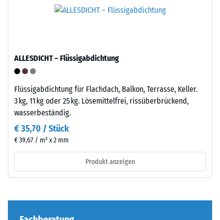
Verarbeitung
einer
–
definierten
Montage
Kraft
nachgibt.
Eine
ALLESDICHT – Flüssigabdichtung
geringe
Eindringtiefe
weist
Flüssigabdichtung für Flachdach, Balkon, Terrasse, Keller.
auf
Die
3 kg, 11 kg oder 25 kg. Lösemittelfrei, rissüberbrückend,
eine
Puzzleverzahnung
wasserbeständig.
hohe
ist
€ 35,70 / Stück
Druckfestigkeit
mit
€ 39,67 / m² x 2 mm
hin,
gerundeten,
während
wellenförmigen
Produkt anzeigen
eine
Zähnen
größere
an
Eindringtiefe
allen
auf
vier
eine
Seiten
Fachberatung