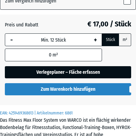
Zum Vergleich hinzufügen
x
18
mm
Atlantik
€ 17,00 / Stück
Preis und Rabatt
Die gewählte, blau
-
+
Stück
m²
umrandete
Dunkelgrauer
Abmessung wird
Granit
0
m²
(sofern in den
Produktdaten nicht
anders angegeben)
Verlegeplaner – Fläche erfassen
Feuersglut
für die
Bedarfsberechnung
Zum Warenkorb hinzufügen
verwendet.
Grauer
Granit
44,6
x
EAN:
4251469368613
| Artikelnummer:
6861
44,6
Das Fitness Max Floor System von WARCO ist ein flächig wirkender
x
Lavendel
Bodenbelag für Fitnessstudios, Functional-Training-Boxen, HYROX-
1,8
Trainingsflächen und Vereinsstudios. Er ist auf hohe