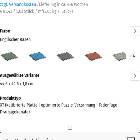
zzgl. Versandkosten
/
Lieferung in ca.
4-6 Wochen
€ 85,43 / 5,03 Stück / m²
(
3,65
kg
/ Stück)
Farbe
Englischer Rasen
Englischer
Atlantik
Dunkelgrauer
Feuersglut
Grau
+ 4
Rasen
Granit
Gran
(active)
Mehr
Ausgewählte Variante
Informationen
zu
44,6 x 44,6 x 1,8 cm
den
Abmessungen
Produkttyp
Farben?
für
XT (kalibrierte Platte | optimierte Puzzle-Verzahnung | Fadenfuge |
den
Farbpalette
Drainagekanäle)
Versand
anzeigen
485
Englischer
x
(active)
Rasen
485