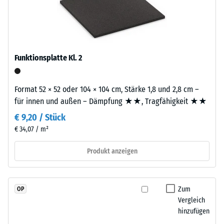
Granulat
R10
Platte.
(Ethylen-
Wärmedämmung -
Propylen-
Skalenwert 2 =
Dien-
Wärmeleitfähigkeit
Kautschuk),
Funktionsplatte Kl. 2
ca. 0,12 W/(m·K)
gebunden
Druckfestigkeit
mit
Format 52 × 52 oder 104 × 104 cm, Stärke 1,8 und 2,8 cm –
-
Polyurethan.
für innen und außen – Dämpfung ★★, Tragfähigkeit ★★
Die
Skalenwert
Nutzschicht
€ 9,20 / Stück
4
hat
€ 34,07 / m²
=
eine
geschlossene
Produkt anzeigen
ca.
Oberfläche.
0,25
Die
mm
Basisschicht
Zum
OP
besteht
Vergleich
verbleibende
aus
hinzufügen
Eindellung
gereinigtem,