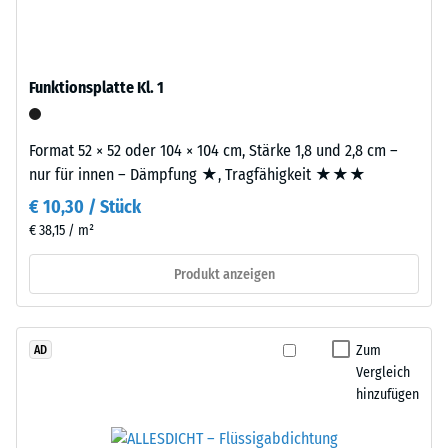
beschreibt
Granulat
seinen
stammt
Widerstand
aus
gegen
Funktionsplatte Kl. 1
dem
punktuelle
Recycling
Belastungen.
von
Format 52 × 52 oder 104 × 104 cm, Stärke 1,8 und 2,8 cm –
Sie
Altreifen.
nur für innen – Dämpfung ★, Tragfähigkeit ★★★
gibt
Die
an,
€ 10,30 / Stück
Basisschicht
in
€ 38,15 / m²
wird
welchem
mit
Produkt anzeigen
Maße
hoher
der
Dichte
Werkstoff
gepresst.
unter
Zum
AD
der
Vergleich
Einbau
hinzufügen
Einwirkung
–
einer
Verarbeitung
definierten