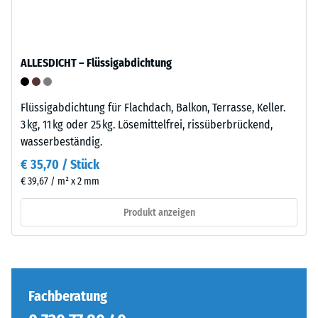
–
Kraft
Montage
nachgibt.
Eine
ALLESDICHT – Flüssigabdichtung
geringe
Eindringtiefe
weist
Flüssigabdichtung für Flachdach, Balkon, Terrasse, Keller.
auf
3 kg, 11 kg oder 25 kg. Lösemittelfrei, rissüberbrückend,
eine
Die
wasserbeständig.
hohe
Puzzleverzahnung
€ 35,70 / Stück
Druckfestigkeit
ist
€ 39,67 / m² x 2 mm
hin,
mit
während
gerundeten,
Produkt anzeigen
eine
wellenförmigen
größere
Zähnen
Eindringtiefe
an
auf
allen
eine
vier
Fachberatung
geringere
Seiten