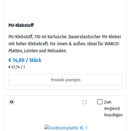
schwarzem
24
ELT-
Stunden
Gummigranulat
Entlastung
PU-Klebstoff
feiner
Körnung,
(BS
PU-Klebstoff, 310 ml Kartusche. Dauerelastischer PU-Kleber
gebunden
7188)
mit hoher Klebekraft. Für innen & außen. Ideal für WARCO-
mit
Platten, Leisten und Palisaden.
Polyurethan.
€ 14,80 / Stück
Die
€ 47,74 / l
Abkürzung
ELT
/ 5
Produkt anzeigen
steht
für
„End
Zum
XX
of
Die
Vergleich
Life
Druckfestigkeit
hinzufügen
Tyres"
eines
–
Werkstoffes
das