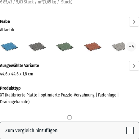
€ 85,43 / 5,03 Stück / m²
(
3,65
kg
/ Stück)
Farbe
Atlantik
Atlantik
Dunkelgrauer
Englischer
Feuersglut
Grau
+ 4
(active)
Granit
Rasen
Gran
Mehr
Ausgewählte Variante
Informationen
zu
44,6 x 44,6 x 1,8 cm
den
Abmessungen
Produkttyp
Farben?
für
XT (kalibrierte Platte | optimierte Puzzle-Verzahnung | Fadenfuge |
den
Farbpalette
Drainagekanäle)
Versand
anzeigen
485
x
(active)
Atlantik
485
Zum Vergleich hinzufügen
x