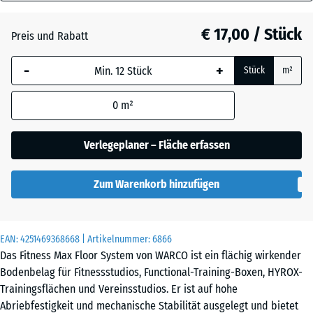
18
mm
Dunkelgrauer
€ 17,00 / Stück
Preis und Rabatt
Granit
Die gewählte, blau
-
+
Stück
m²
umrandete
Abmessung wird
0
m²
(sofern in den
Englischer
Produktdaten nicht
Rasen
anders angegeben)
Verlegeplaner – Fläche erfassen
für die
Bedarfsberechnung
Zum Warenkorb hinzufügen
Feuersglut
verwendet.
44,6
x
EAN:
4251469368668
| Artikelnummer:
6866
Grauer
44,6
Das Fitness Max Floor System von WARCO ist ein flächig wirkender
Granit
x
Bodenbelag für Fitnessstudios, Functional-Training-Boxen, HYROX-
1,8
Trainingsflächen und Vereinsstudios. Er ist auf hohe
cm
Abriebfestigkeit und mechanische Stabilität ausgelegt und bietet