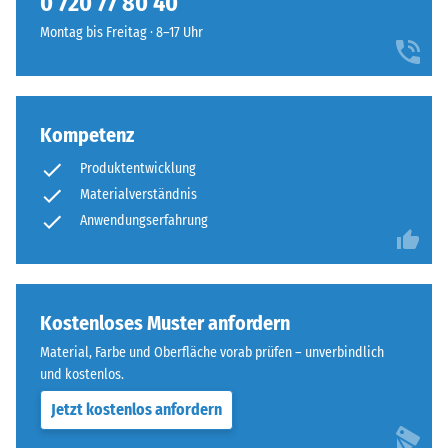
0 720 77 80 40
Widerstandsfähigkeit
ausgebildet.
gegenüber
Montag bis Freitag · 8–17 Uhr
Die
Punktbelastungen
runde
hinweist.
Zahnform
Punktbelastungen
sorgt
entstehen
Kompetenz
für
z.
einen
Produktentwicklung
B.
besonders
Materialverständnis
durch
stabilen
Schuhe
Anwendungserfahrung
Plattenverbund
mit
und
hohen
verhindert
Absätzen,
ein
Möbelbeine,
Kostenloses Muster anfordern
Aufeinanderrutschen
Pflanzkübel
der
Material, Farbe und Oberfläche vorab prüfen – unverbindlich
auf
Zähne.
und kostenlos.
Rollen
Diese
Jetzt kostenlos anfordern
oder
Platte
Gerätefüße.
ist