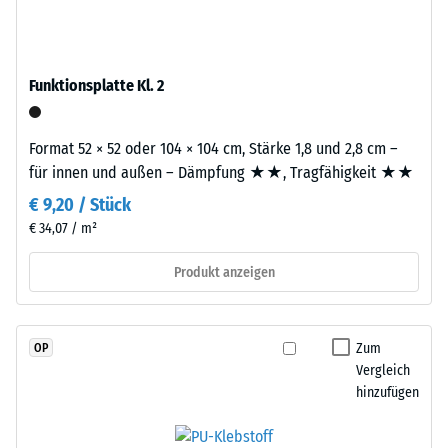
Granulat
Wärmedämmung -
(Ethylen-
Skalenwert 2 =
Propylen-
Wärmeleitfähigkeit
Dien-
Funktionsplatte Kl. 2
ca. 0,12 W/(m·K)
Kautschuk),
Druckfestigkeit
gebunden
Format 52 × 52 oder 104 × 104 cm, Stärke 1,8 und 2,8 cm –
-
mit
für innen und außen – Dämpfung ★★, Tragfähigkeit ★★
Polyurethan.
Skalenwert
Die
€ 9,20 / Stück
4
Nutzschicht
€ 34,07 / m²
=
hat
eine
Produkt anzeigen
ca.
geschlossene
0,25
Oberfläche.
mm
Die
Zum
OP
Basisschicht
Vergleich
verbleibende
besteht
hinzufügen
Eindellung
aus
nach
gereinigtem,