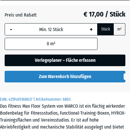
18
Atlantik
mm
€ 17,00 / Stück
Preis und Rabatt
Die gewählte, blau
Dunkelgrauer
-
+
Stück
m²
umrandete
Granit
Abmessung wird
0
m²
(sofern in den
Produktdaten nicht
Englischer
anders angegeben)
Verlegeplaner – Fläche erfassen
Rasen
für die
Bedarfsberechnung
Zum Warenkorb hinzufügen
verwendet.
Grauer
Granit
44,6
x
EAN:
4251469368637
| Artikelnummer:
6863
44,6
Das Fitness Max Floor System von WARCO ist ein flächig wirkender
x
Lavendel
Bodenbelag für Fitnessstudios, Functional-Training-Boxen, HYROX-
1,8
Trainingsflächen und Vereinsstudios. Er ist auf hohe
cm
Abriebfestigkeit und mechanische Stabilität ausgelegt und bietet