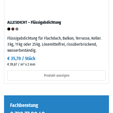
Kraft
nachgibt.
Eine
ALLESDICHT – Flüssigabdichtung
geringe
Die
Eindringtiefe
Puzzleverzahnung
weist
ist
Flüssigabdichtung für Flachdach, Balkon, Terrasse, Keller.
auf
mit
3 kg, 11 kg oder 25 kg. Lösemittelfrei, rissüberbrückend,
eine
gerundeten,
wasserbeständig.
hohe
wellenförmigen
€ 35,70 / Stück
Druckfestigkeit
Zähnen
€ 39,67 / m² x 2 mm
hin,
an
während
allen
Produkt anzeigen
eine
vier
größere
Seiten
Eindringtiefe
ausgebildet.
auf
Die
eine
runde
Fachberatung
geringere
Zahnform