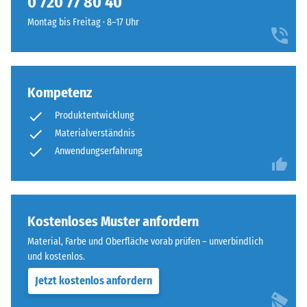
0 720 77 80 40
Widerstandsfähigkeit
sorgt
gegenüber
Montag bis Freitag · 8–17 Uhr
für
Punktbelastungen
einen
hinweist.
besonders
Punktbelastungen
stabilen
entstehen
Kompetenz
Plattenverbund
z.
und
Produktentwicklung
B.
verhindert
Materialverständnis
durch
ein
Schuhe
Anwendungserfahrung
Aufeinanderrutschen
mit
der
hohen
Zähne.
Absätzen,
Diese
Möbelbeine,
Kostenloses Muster anfordern
Platte
Pflanzkübel
ist
Material, Farbe und Oberfläche vorab prüfen – unverbindlich
auf
als
und kostenlos.
Rollen
Deckplatte
Jetzt kostenlos anfordern
oder
in
Gerätefüße.
einem