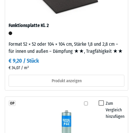
Kautschuk),
Wärmedämmung -
gebunden
Skalenwert 2 =
mit
Wärmeleitfähigkeit
Polyurethan.
Funktionsplatte Kl. 2
ca. 0,12 W/(m·K)
Die
Druckfestigkeit
Nutzschicht
Format 52 × 52 oder 104 × 104 cm, Stärke 1,8 und 2,8 cm –
-
hat
für innen und außen – Dämpfung ★★, Tragfähigkeit ★★
eine
Skalenwert
geschlossene
€ 9,20 / Stück
4
Oberfläche.
€ 34,07 / m²
=
Die
Basisschicht
Produkt anzeigen
ca.
besteht
0,25
aus
mm
gereinigtem,
Zum
OP
schwarzem
Vergleich
verbleibende
ELT-
hinzufügen
Eindellung
Gummigranulat
nach
feiner