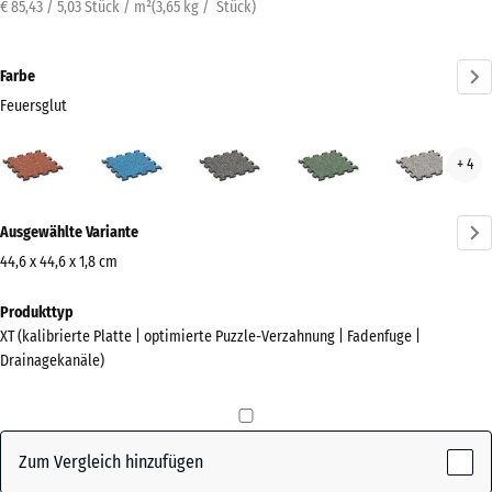
€ 85,43 / 5,03 Stück / m²
(
3,65
kg
/ Stück)
Farbe
Feuersglut
Feuersglut
Atlantik
Dunkelgrauer
Englischer
Grau
+ 4
(active)
Granit
Rasen
Gran
Mehr
Ausgewählte Variante
Informationen
zu
44,6 x 44,6 x 1,8 cm
den
Abmessungen
Produkttyp
Farben?
für
XT (kalibrierte Platte | optimierte Puzzle-Verzahnung | Fadenfuge |
den
Farbpalette
Drainagekanäle)
Versand
anzeigen
485
(active)
Feuersglut
x
485
Zum Vergleich hinzufügen
x