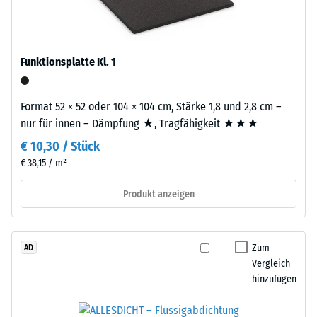
beschreibt
Recycling
seinen
von
Widerstand
Altreifen.
gegen
Funktionsplatte Kl. 1
Die
punktuelle
Basisschicht
Belastungen.
wird
Format 52 × 52 oder 104 × 104 cm, Stärke 1,8 und 2,8 cm –
Sie
mit
nur für innen – Dämpfung ★, Tragfähigkeit ★★★
gibt
hoher
an,
€ 10,30 / Stück
Dichte
in
€ 38,15 / m²
gepresst.
welchem
Produkt anzeigen
Maße
Einbau
der
–
Werkstoff
Verarbeitung
unter
Zum
AD
–
der
Vergleich
Montage
hinzufügen
Einwirkung
einer
definierten