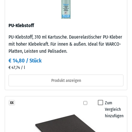
Körnung,
24
gebunden
Stunden
mit
Entlastung
PU-Klebstoff
Polyurethan.
Die
(BS
PU-Klebstoff, 310 ml Kartusche. Dauerelastischer PU-Kleber
Abkürzung
7188)
mit hoher Klebekraft. Für innen & außen. Ideal für WARCO-
ELT
Platten, Leisten und Palisaden.
steht
€ 14,80 / Stück
für
€ 47,74 / l
„End
of
/ 5
Produkt anzeigen
Life
Tyres"
–
Zum
XX
das
Die
Vergleich
Granulat
Druckfestigkeit
hinzufügen
stammt
eines
aus
Werkstoffes
dem