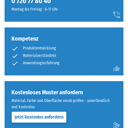
0 720 77 80 40
geringere
runde
Widerstandsfähigkeit
Montag bis Freitag · 8–17 Uhr
Zahnform
gegenüber
sorgt
Punktbelastungen
für
hinweist.
einen
Punktbelastungen
besonders
Kompetenz
entstehen
stabilen
Produktentwicklung
z.
Plattenverbund
B.
Materialverständnis
und
durch
Anwendungserfahrung
verhindert
Schuhe
ein
mit
Aufeinanderrutschen
hohen
der
Absätzen,
Kostenloses Muster anfordern
Zähne.
Möbelbeine,
Diese
Material, Farbe und Oberfläche vorab prüfen – unverbindlich
Pflanzkübel
Platte
und kostenlos.
auf
ist
Jetzt kostenlos anfordern
Rollen
als
oder
Deckplatte