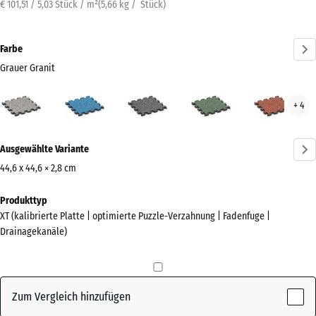
€ 101,51 / 5,03 Stück / m²
(
5,66
kg
/ Stück)
Farbe
Grauer Granit
Grauer
Atlantik
Dunkelgrauer
Englischer
Feue
+ 4
Granit
Granit
Rasen
(active)
Mehr
Ausgewählte Variante
Informationen
zu
44,6 x 44,6 × 2,8 cm
den
Abmessungen
Produkttyp
Farben?
für
XT (kalibrierte Platte | optimierte Puzzle-Verzahnung | Fadenfuge |
den
Farbpalette
Drainagekanäle)
Versand
anzeigen
485
Grauer
x
(active)
Granit
485
Zum Vergleich hinzufügen
x