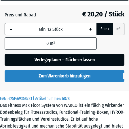
28
mm
Atlantik
€ 20,20 / Stück
Preis und Rabatt
Die gewählte, blau
-
+
Stück
m²
umrandete
Dunkelgrauer
Abmessung wird
Granit
0
m²
(sofern in den
Produktdaten nicht
anders angegeben)
Verlegeplaner – Fläche erfassen
Englischer
für die
Rasen
Bedarfsberechnung
Zum Warenkorb hinzufügen
verwendet.
Feuersglut
44,6
x
EAN:
4251469368781
| Artikelnummer:
6878
44,6
Das Fitness Max Floor System von WARCO ist ein flächig wirkender
×
Lavendel
Bodenbelag für Fitnessstudios, Functional-Training-Boxen, HYROX-
2,8
Trainingsflächen und Vereinsstudios. Er ist auf hohe
cm
Abriebfestigkeit und mechanische Stabilität ausgelegt und bietet