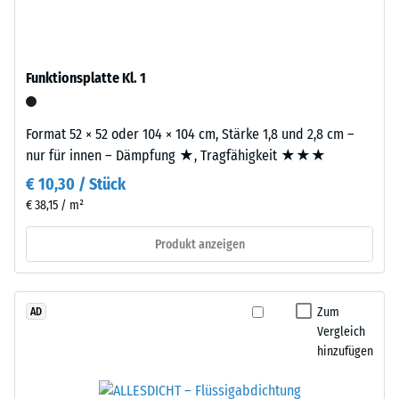
Werkstoffes
–
beschreibt
das
seinen
Granulat
Widerstand
Funktionsplatte Kl. 1
stammt
gegen
aus
punktuelle
dem
Format 52 × 52 oder 104 × 104 cm, Stärke 1,8 und 2,8 cm –
Belastungen.
Recycling
nur für innen – Dämpfung ★, Tragfähigkeit ★★★
Sie
von
gibt
€ 10,30 / Stück
Altreifen.
an,
€ 38,15 / m²
Die
in
Basisschicht
Produkt anzeigen
welchem
wird
Maße
mit
der
hoher
Werkstoff
Zum
AD
Dichte
unter
Vergleich
gepresst.
der
hinzufügen
Einwirkung
Einbau
einer