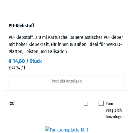
nach
aus
gereinigtem,
24
schwarzem
Stunden
PU-Klebstoff
ELT-
Entlastung
Gummigranulat
PU-Klebstoff, 310 ml Kartusche. Dauerelastischer PU-Kleber
feiner
(BS
mit hoher Klebekraft. Für innen & außen. Ideal für WARCO-
Körnung,
7188)
Platten, Leisten und Palisaden.
gebunden
€ 14,80 / Stück
mit
€ 47,74 / l
Polyurethan.
Die
Produkt anzeigen
/ 5
Abkürzung
ELT
steht
Zum
XX
für
Vergleich
„End
Die
hinzufügen
of
Druckfestigkeit
Life
eines
Tyres"