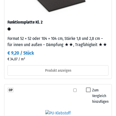
schadstofffreiem
R10
EPDM-
Wärmedämmung -
Granulat
Skalenwert 3 =
(Ethylen-
Funktionsplatte Kl. 2
Wärmeleitfähigkeit
Propylen-
ca. 0,11 W/(m·K)
Dien-
Druckfestigkeit
Format 52 × 52 oder 104 × 104 cm, Stärke 1,8 und 2,8 cm –
Kautschuk),
-
für innen und außen – Dämpfung ★★, Tragfähigkeit ★★
gebunden
mit
Skalenwert
€ 9,20 / Stück
Polyurethan.
€ 34,07 / m²
4
Die
=
Nutzschicht
Produkt anzeigen
hat
ca.
eine
0,25
geschlossene
Zum
OP
mm
Oberfläche.
Vergleich
Die
hinzufügen
verbleibende
Basisschicht
Eindellung
besteht