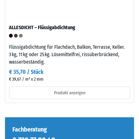
–
definierten
Verarbeitung
Kraft
–
nachgibt.
ALLESDICHT – Flüssigabdichtung
Montage
Eine
geringe
Eindringtiefe
Die
Flüssigabdichtung für Flachdach, Balkon, Terrasse, Keller.
weist
Puzzleverzahnung
3 kg, 11 kg oder 25 kg. Lösemittelfrei, rissüberbrückend,
auf
ist
wasserbeständig.
eine
mit
€ 35,70 / Stück
hohe
gerundeten,
€ 39,67 / m² x 2 mm
Druckfestigkeit
wellenförmigen
hin,
Zähnen
Produkt anzeigen
während
an
eine
allen
größere
vier
Eindringtiefe
Seiten
auf
ausgebildet.
Fachberatung
eine
Die