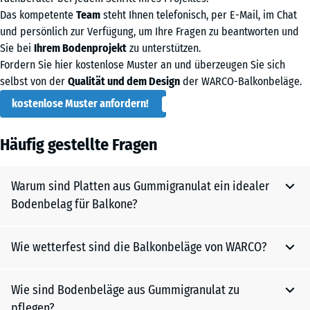
Das kompetente
Team
steht Ihnen telefonisch, per E-Mail, im Chat
und persönlich zur Verfügung, um Ihre Fragen zu beantworten und
Sie bei
Ihrem Bodenprojekt
zu unterstützen.
Fordern Sie hier kostenlose Muster an und überzeugen Sie sich
selbst von der
Qualität und dem Design
der WARCO-Balkonbeläge.
kostenlose Muster anfordern!
Häufig gestellte Fragen
Warum sind Platten aus Gummigranulat ein idealer
Bodenbelag für Balkone?
Wie wetterfest sind die Balkonbeläge von WARCO?
Platten aus Gummigranulat sind ideal für Balkone, weil sie
witterungsbeständig, langlebig und pflegeleicht sind. Dank
ihrer rutschfesten Oberfläche bieten sie bei Nässe
Wie sind Bodenbeläge aus Gummigranulat zu
Die Gummigranulat-Bodenbeläge von WARCO überzeugen
optimalen Halt und ihre elastische Beschaffenheit sorgt für
pflegen?
durch ihre hohe Wetterfestigkeit. Sie halten Regen, Frost und