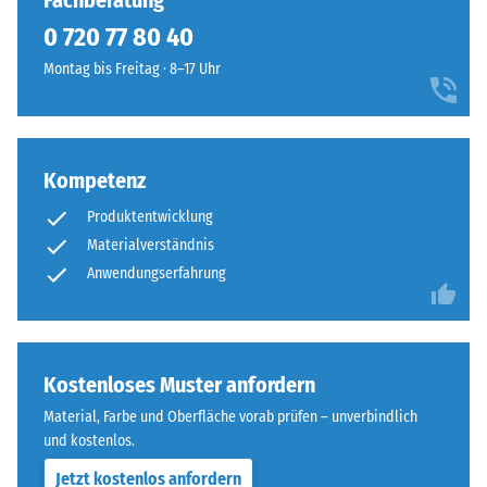
Fachberatung
7188)
kein
einem
0 720 77 80 40
Produkt
Scheinbare
warmen,
für
Dichte -
Montag bis Freitag · 8–17 Uhr
natürlich
den
Skalenwert
anmutenden
1 = bis 780
Produktvergleich
Farbbild,
kg/m³
ausgewählt.
das
an
Kompetenz
Stoß-, Schwingungs-
geflochtenes
und
Produktentwicklung
Trittschalldämmung
Naturfasermaterial
Materialverständnis
– Skalenwert 4 =
erinnert.
Anwendungserfahrung
starke Dämpfung
Rutschfestigkeit Klasse
Material
DS (EN 14041) -
–
Skalenwert 4 =
Bestandteile
Kostenloses Muster anfordern
Gleitreibungskoeffizient
und
ca. 0,53
Material, Farbe und Oberfläche vorab prüfen – unverbindlich
Aufbau
und kostenlos.
Abriebfestigkeit
- Beständigkeit
Jetzt kostenlos anfordern
Dieses