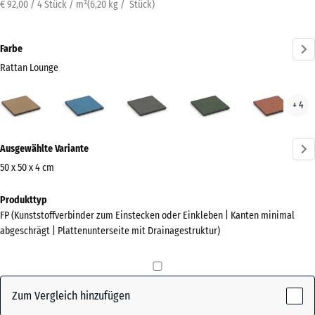
€ 92,00 / 4 Stück / m²
(
6,20
kg
/ Stück)
Farbe
Rattan Lounge
Rattan
Atlantik
Dunkelgrauer
Englischer
Feue
+ 4
Lounge
Granit
Rasen
(active)
Mehr
Ausgewählte Variante
Informationen
zu
50 x 50 x 4 cm
den
Abmessungen
Produkttyp
Farben?
für
FP (Kunststoffverbinder zum Einstecken oder Einkleben | Kanten minimal
den
Farbpalette
abgeschrägt | Plattenunterseite mit Drainagestruktur)
Versand
anzeigen
500
Rattan
x
(active)
Lounge
500
Zum Vergleich hinzufügen
x