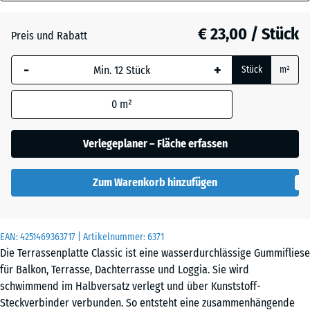
40
mm
Atlantik
€ 23,00 / Stück
Preis und Rabatt
Die gewählte, blau
-
+
Stück
m²
umrandete
Dunkelgrauer
Abmessung wird
Granit
0
m²
(sofern in den
Produktdaten nicht
anders angegeben)
Verlegeplaner – Fläche erfassen
Englischer
für die
Rasen
Bedarfsberechnung
Zum Warenkorb hinzufügen
verwendet.
Feuersglut
50
x
EAN:
4251469363717
| Artikelnummer:
6371
50
Die Terrassenplatte Classic ist eine wasserdurchlässige Gummifliese
x 4
Grauer
für Balkon, Terrasse, Dachterrasse und Loggia. Sie wird
cm
Granit
schwimmend im Halbversatz verlegt und über Kunststoff-
Steckverbinder verbunden. So entsteht eine zusammenhängende