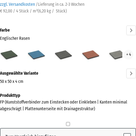
zzgl. Versandkosten
/
Lieferung in ca.
2-3 Wochen
€ 92,00 / 4 Stück / m²
(
6,20
kg
/ Stück)
Farbe
Englischer Rasen
Englischer
Atlantik
Dunkelgrauer
Feuersglut
Grau
+ 4
Rasen
Granit
Gran
(active)
Mehr
Ausgewählte Variante
Informationen
zu
50 x 50 x 4 cm
den
Abmessungen
Produkttyp
Farben?
für
FP (Kunststoffverbinder zum Einstecken oder Einkleben | Kanten minimal
den
Farbpalette
abgeschrägt | Plattenunterseite mit Drainagestruktur)
Versand
anzeigen
500
Englischer
x
(active)
Rasen
500