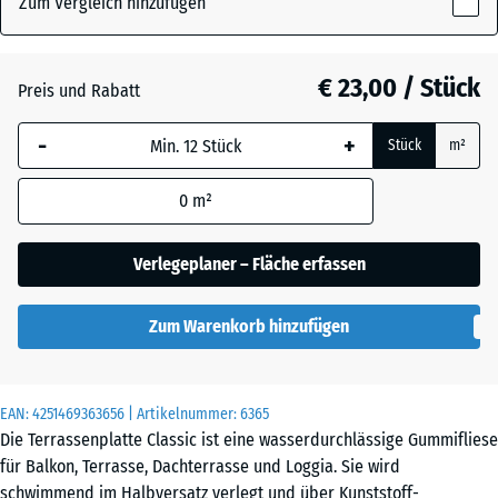
Zum Vergleich hinzufügen
x
40
mm
Atlantik
€ 23,00 / Stück
Preis und Rabatt
Die gewählte, blau
-
+
Stück
m²
umrandete
Dunkelgrauer
Abmessung wird
Granit
0
m²
(sofern in den
Produktdaten nicht
anders angegeben)
Verlegeplaner – Fläche erfassen
Feuersglut
für die
Bedarfsberechnung
Zum Warenkorb hinzufügen
verwendet.
Grauer
50
Granit
x
EAN:
4251469363656
| Artikelnummer:
6365
50
Die Terrassenplatte Classic ist eine wasserdurchlässige Gummifliese
x 4
für Balkon, Terrasse, Dachterrasse und Loggia. Sie wird
cm
Lavendel
schwimmend im Halbversatz verlegt und über Kunststoff-