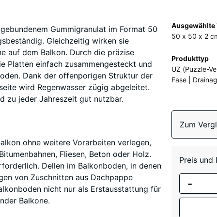
(
Mehr
Ausgewählte 
U-gebundenem Gummigranulat im Format 50
Information
50 x 50 x 2 c
gsbeständig. Gleichzeitig wirken sie
zu
 auf dem Balkon. Durch die präzise
den
Produkttyp
ie Platten einfach zusammengesteckt und
Farben?
UZ (Puzzle-Ve
boden. Dank der offenporigen Struktur der
Fase | Drainag
Farbpalet
seite wird Regenwasser zügig abgeleitet.
anzeigen
d zu jeder Jahreszeit gut nutzbar.
Zum Vergl
 Balkon ohne weitere Vorarbeiten verlegen,
Bitumenbahnen, Fliesen, Beton oder Holz.
Preis und
erforderlich. Dellen im Balkonboden, in denen
egen von Zuschnitten aus Dachpappe
-
alkonboden nicht nur als Erstausstattung für
ender Balkone.