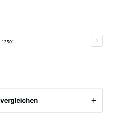
N 13501-
 vergleichen
h 24 Stunden Entlastung (BS 7188)