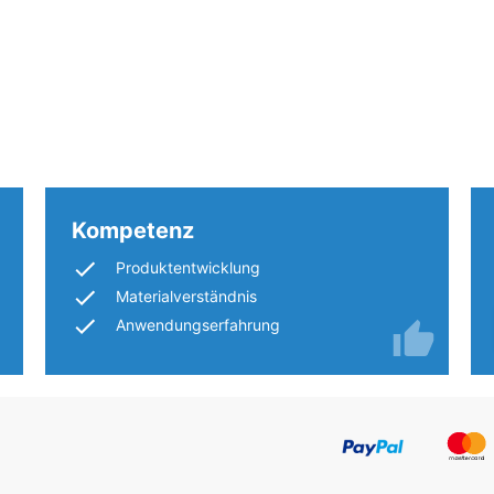
leibende
llung
den
Kompetenz
astung
Produktentwicklung
Materialverständnis
)
Anwendungserfahrung