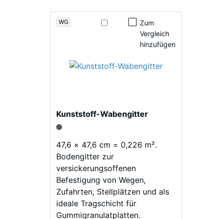
Stoß-,
WG
Bei
Zum
Rutsch
Vergleich
Produkten
Abrieb
hinzufügen
in
Grasgrün
Wasser
wird
Rutsch
schwarzes
Gummigranulat
Wärmed
aus
Frostb
Kunststoff-Wabengitter
der
Druck
Reifenverwertung
mit
-
47,6 × 47,6 cm = 0,226 m².
einem
Bodengitter zur
Skal
grasgrün
versickerungsoffenen
2
pigmentierten
Befestigung von Wegen,
Bindemittel
=
Zufahrten, Stellplätzen und als
gleichmäßig
ideale Tragschicht für
ca.
umhüllt.
Gummigranulatplatten.