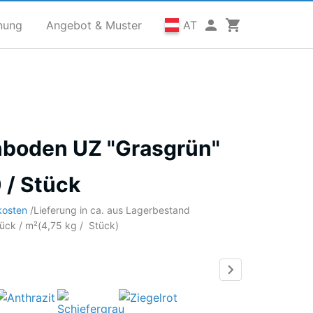
nung
Angebot & Muster
AT
nboden UZ "Grasgrün"
 / Stück
kosten
/
Lieferung in ca.
aus Lagerbestand
tück / m²
(
4,75
kg
/ Stück)
rasgrün
Anthrazit
Schiefergrau
Ziegelrot