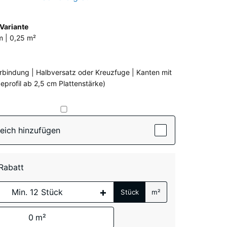
active)
Variante
en
m | 0,25 m²
rbindung | Halbversatz oder Kreuzfuge | Kanten mit
eprofil ab 2,5 cm Plattenstärke)
te
(active)
Grasgrün
eich hinzufügen
 Rabatt
Anthrazit
- € 1,10
+
Stück
m²
Schiefergrau
- € 0,50
0
m²