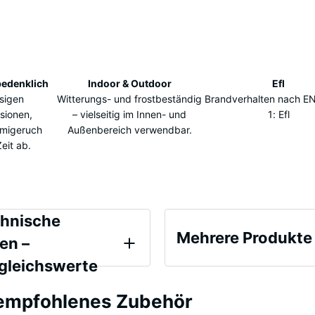
bedenklich
Indoor & Outdoor
Efl
sigen
Witterungs- und frostbeständig
Brandverhalten nach E
sionen,
– vielseitig im Innen- und
1: Efl
mmigeruch
Außenbereich verwendbar.
eit ab.
eichswerte
hnische
Mehrere Produkte
en –
gleichswerte
estigkeit - Skalenwert 2 = ca. 0,75 mm verbleibende Eindellung nac
Es
 empfohlenes Zubehör
wurde
bare Dichte - Skalenwert 1 = bis 780 kg/m³