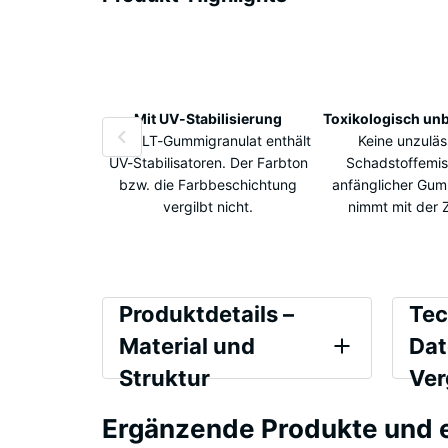
Vorteile
Mit UV-Stabilisierung
Toxikologisch un
Das ELT-Gummigranulat enthält
Keine unzuläs
UV-Stabilisatoren. Der Farbton
Schadstoffemis
bzw. die Farbbeschichtung
anfänglicher Gu
vergilbt nicht.
nimmt mit der Z
Produktdetails
Vergl
Produktdetails –
Tec
–
Material und
Dat
Material
Struktur
Ver
Farbe
Druckf
und
Grasgrün
Ergänzende Produkte und
Struktur
Schein