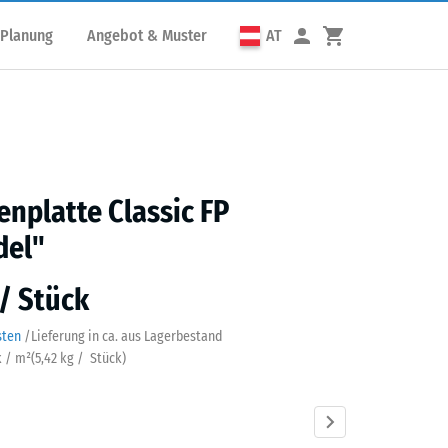
 Planung
Angebot & Muster
AT
enplatte Classic FP
del"
 / Stück
sten
/
Lieferung in ca.
aus Lagerbestand
k / m²
(
5,42
kg
/ Stück)