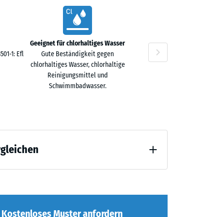
Geeignet für chlorhaltiges Wasser
n
01-1: Efl
Gute Beständigkeit gegen
chlorhaltiges Wasser, chlorhaltige
Reinigungsmittel und
Schwimmbadwasser.
rgleichen
tlastung (BS 7188)
Kostenloses Muster anfordern