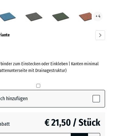
ndel
Atlantik
Dunkelgrauer
Englischer
Feuersglut
+ 4
ve)
Granit
Rasen
riante
erbinder zum Einstecken oder Einkleben | Kanten minimal
e
lattenunterseite mit Drainagestruktur)
(active)
l
ch hinzufügen
€ 21,50 / Stück
abatt
e, blau
rauer