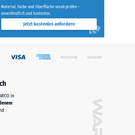
Material, Farbe und Oberfläche vorab prüfen –
unverbindlich und kostenlos.
 7188)
Jetzt kostenlos anfordern
h/m²)
 R10
ch
WARCO in
denem
nd