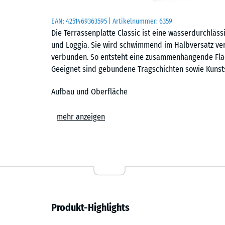
EAN:
4251469363595
| Artikelnummer:
6359
Die Terrassenplatte Classic ist eine wasserdurchläss
und Loggia. Sie wird schwimmend im Halbversatz ver
verbunden. So entsteht eine zusammenhängende Flä
Geeignet sind gebundene Tragschichten sowie Kunstst
Aufbau und Oberfläche
Die Platte ist zweischichtig aufgebaut. Die Tragschich
mehr anzeigen
Gummigranulat aus recycelten Reifen, gebunden mit 
hergestelltem EPDM-Granulat. EPDM (Ethylen-Propyle
beständig; dadurch bleibt die Oberfläche farbstabil.
gleichmäßige, griffige Oberfläche – auch für Flächen
Drainage
Produkt-Highlights
Niederschlagswasser läuft durch die offenporige St
führen Drainagekanäle auf der Unterseite das Wasser