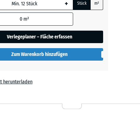
+
Stück
m²
 wird
den
0
m²
en nicht
her
gegeben)
Verlegeplaner – Fläche erfassen
rechnung
Zum Warenkorb hinzufügen
lut
t herunterladen
,50