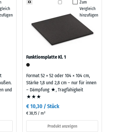
m
Zum
XX
 7188)
gleich
Vergleich
m²)
zufügen
hinzufügen
 R10
Funktionsplatte Kl. 1
t
Format 52 × 52 oder 104 × 104 cm,
außen.
Stärke 1,8 und 2,8 cm – nur für innen
ten und
– Dämpfung ★, Tragfähigkeit
★★★
€ 10,30 / Stück
€ 38,15 / m²
Produkt anzeigen