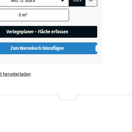
+
Stück
m²
rauer
0
m²
Verlegeplaner – Fläche erfassen
her
Zum Warenkorb hinzufügen
lut
t herunterladen
l