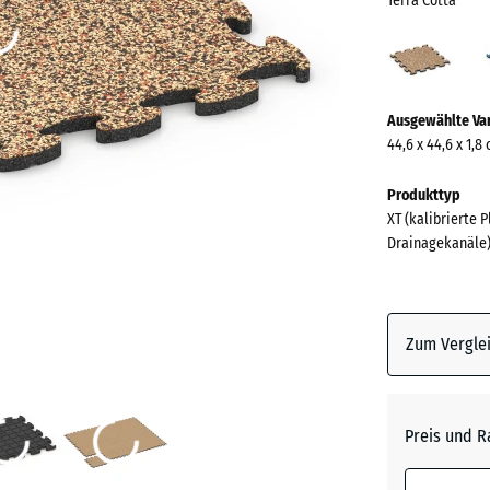
Terra Cotta
Terra
Cotta
(acti
Mehr
Ausgewählte Va
Informationen
44,6 x 44,6 x 1,8
zu
den
Produkttyp
Farben?
XT (kalibrierte 
Drainagekanäle
Farbpalett
anzeigen
Terra
Zum Verglei
(ac
Cotta
Atlantik
Preis und R