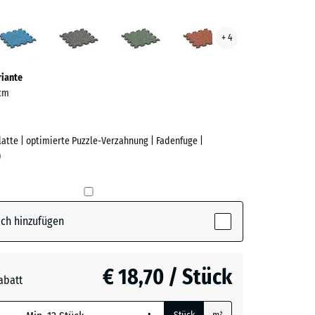
Atlantik
Dunkelgrauer
Englischer
Feuersglut
+ 4
Granit
Rasen
ve)
riante
 cm
Platte | optimierte Puzzle-Verzahnung | Fadenfuge |
)
e
ch hinzufügen
tive)
€ 18,70 / Stück
abatt