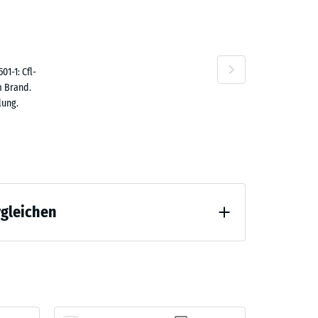
1-1: Cfl-
n
m Brand.
lung.
rgleichen