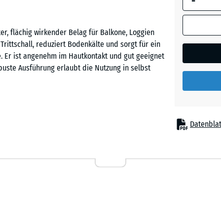
-
Dunkelg
Granit
r, flächig wirkender Belag für Balkone, Loggien
rittschall, reduziert Bodenkälte und sorgt für ein
. Er ist angenehm im Hautkontakt und gut geeignet
Englisc
buste Ausführung erlaubt die Nutzung in selbst
Rasen
Feuersg
Befestigung, auf einem ebenen und tragfähigen
Datenblat
passt exakt ineinander, hält die Platten sicher
Grauer
Balkon kaum erkennbar. Zuschnitte können mit
Granit
nzelne Platten lassen sich bei Reparaturen
ag ist flächig wasserdurchlässig und verfügt über
g von Pfützen verhindert und der Balkon ist
Lavende