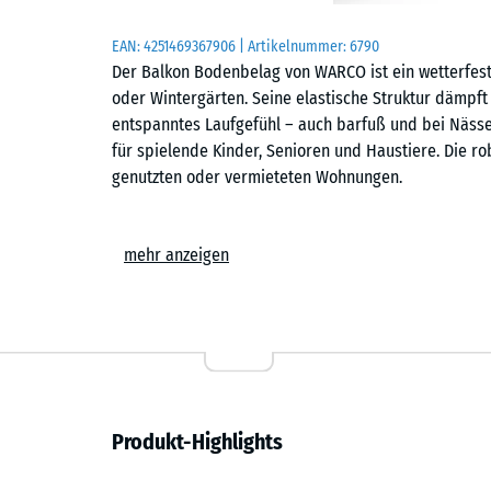
EAN:
4251469367906
| Artikelnummer:
6790
Der Balkon Bodenbelag von WARCO ist ein wetterfeste
oder Wintergärten. Seine elastische Struktur dämpft T
entspanntes Laufgefühl – auch barfuß und bei Nässe
für spielende Kinder, Senioren und Haustiere. Die ro
genutzten oder vermieteten Wohnungen.
Einfache Verlegung
mehr anzeigen
Die Platten werden schwimmend, also ohne weitere 
Untergrund verlegt. Die kalibrierte Puzzleverzahnung 
zusammen und ist dank der fehlenden Fase auf dem 
einer Stich- oder Kreissäge vorgenommen werden. Ei
jederzeit austauschen oder ergänzen. Der Plattenbel
eine Drainage auf der Unterseite. So wird die Bildun
ganzjährig nutzbar.
Produkt-Highlights
Trittschalldämmung und Wohnkomfort