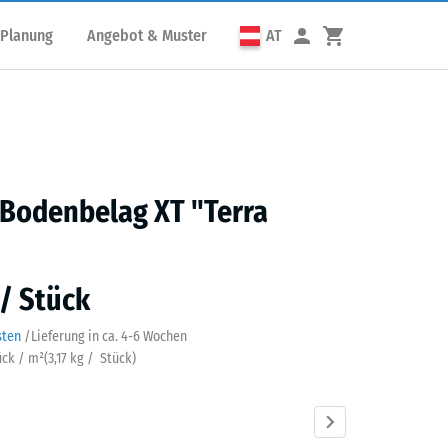
 Planung
Angebot & Muster
AT
Bodenbelag XT "Terra
 / Stück
sten
/
Lieferung in ca.
4-6 Wochen
ück / m²
(
3,17
kg
/ Stück)