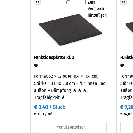
Terra
Zum
XX
XX
Abriebfe
Vergleich
Cotta
Wasserd
hinzufügen
entsteht
aus
Rutschh
warmen
Wärmedä
Braun-
und
Frostbe
Rotbrauntönen
Schei
Funktionsplatte Kl. 3
Funkti
und
Dicht
erzeugt
-
ein
Format 52 × 52 oder 104 × 104 cm,
Format
natürlich
Skale
Stärke 1,8 und 2,8 cm – für innen und
Stärke
anmutendes
außen – Dämpfung ★★★,
außen
2
Farbbild,
Tragfähigkeit ★
Tragf
=
das
€ 8,40 / Stück
€ 9,2
mediterrane
780
€ 31,11 / m²
€ 34,07
Ton-
bis
und
Produkt anzeigen
840
Erdmaterialien