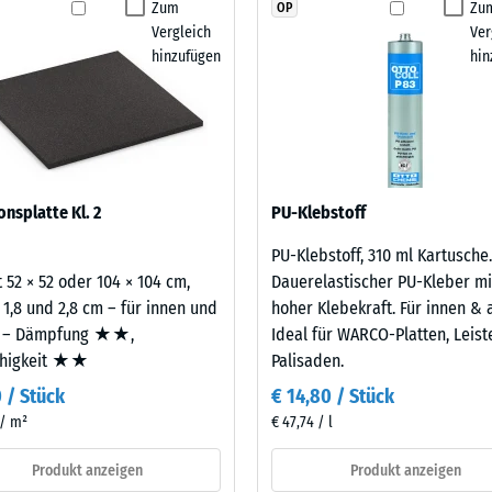
Zum
Zu
OP
stigkeit - Beständigkeit gegen abrasiven Verschleiß - Skalenwert 2 = "gut" (BS
Produkt
Vergleich
Ver
für
urchlässigkeit (EN 12616) - Skalenwert 4 = Infiltration ca. 600 mm/h (600 l/h/
hinzufügen
hin
den
emmung (EN 16165) - Skalenwert 4 = mittlerer Akzeptanzwinkel ca. 16°, Gruppe
Produktvergleich
ausgewählt.
mmung - Skalenwert 2 = Wärmeleitfähigkeit ca. 0,12 W/(m·K)
ständig
nbare
onsplatte Kl. 2
PU-Klebstoff
e
PU-Klebstoff, 310 ml Kartusche.
 52 × 52 oder 104 × 104 cm,
Dauerelastischer PU-Kleber mi
nwert
 1,8 und 2,8 cm – für innen und
hoher Klebekraft. Für innen & 
 – Dämpfung ★★,
Ideal für WARCO-Platten, Leis
ähigkeit ★★
Palisaden.
0 / Stück
€ 14,80 / Stück
 / m²
€ 47,74 / l
Produkt anzeigen
Produkt anzeigen