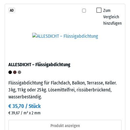
Granulat
Produkten
stammt
Zum
AD
von
Vergleich
aus
WARCO
hinzufügen
dem
liegt
Recycling
dieser
von
Wert
Altreifen.
typischerweise
Die
zwischen
Basisschicht
600
ALLESDICHT – Flüssigabdichtung
wird
und
mit
1250
Standarddichte
kg/m³.
Flüssigabdichtung für Flachdach, Balkon, Terrasse, Keller.
gepresst.
Um
3 kg, 11 kg oder 25 kg. Lösemittelfrei, rissüberbrückend,
die
wasserbeständig.
scheinbare
Einbau
€ 35,70 / Stück
Dichte
–
€ 39,67 / m² x 2 mm
eines
Verarbeitung
bestimmten
–
Produkt anzeigen