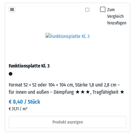
kein
Dunkelgrüntöne
– Skalenwert 2 =
Produkt
angenehme
zu
Zum
XX
für
Dämpfung
Vergleich
einem
den
hinzufügen
satten,
Rutschfestigkeit Klasse
Produktvergleich
dichten
DS (EN 14041) -
ausgewählt.
Farbbild,
Skalenwert 5 =
das
Gleitreibungskoeffizient
an
ca. 0,6
gepflegten
Abriebfestigkeit
Funktionsplatte Kl. 3
Rasen
- Beständigkeit
erinnert.
gegen
abrasiven
Format 52 × 52 oder 104 × 104 cm, Stärke 1,8 und 2,8 cm –
Verschleiß -
für innen und außen – Dämpfung ★★★, Tragfähigkeit ★
Material
Skalenwert 2 =
–
€ 8,40 / Stück
"gut" (BS 7188)
Bestandteile
€ 31,11 / m²
und
Wasserdurchlässigkeit
(EN 12616) -
Aufbau
Produkt anzeigen
Skalenwert 4 =
Infiltration ca. 600