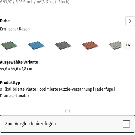
€ 93,97 / 5,03 Stück / m²
(
3,17
kg
/ Stück)
Farbe
Englischer Rasen
Englischer
Atlantik
Dunkelgrauer
Feuersglut
Grau
+ 4
Rasen
Granit
Gran
(active)
Mehr
Ausgewählte Variante
Informationen
44,6 x 44,6 x 1,8 cm
zu
den
Produkttyp
Farben?
XT (kalibrierte Platte | optimierte Puzzle-Verzahnung | Fadenfuge |
Drainagekanäle)
Farbpalette
anzeigen
Englischer
Zum Vergleich hinzufügen
(active)
Rasen