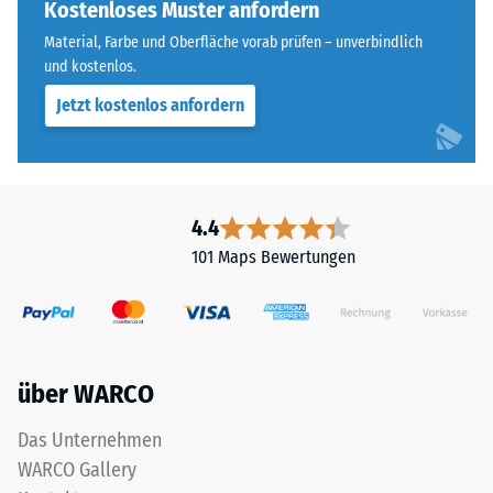
Die
Kostenloses Muster anfordern
steht
runde
beispielsweise
Material, Farbe und Oberfläche vorab prüfen – unverbindlich
Zahnform
der
und kostenlos.
sorgt
Skalenwert
Jetzt kostenlos anfordern
für
2
einen
für
besonders
eine
stabilen
scheinbare
Plattenverbund
4.4
Dichte
und
zwischen
101 Maps Bewertungen
verhindert
780
ein
und
Aufeinanderrutschen
840
der
kg/m³.
Zähne.
Die
über WARCO
Diese
physikalische
Platte
Dichte,
Das Unternehmen
ist
auch
WARCO Gallery
als
als