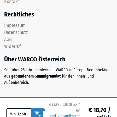
Kontakt
Deckplatte
Massendichte
in
bezeichnet,
Rechtliches
einem
gibt
Schichtsystem
hingegen
Impressum
konzipiert:
das
Datenschutz
Eine
Verhältnis
AGB
oder
der
Widerruf
mehrere
Masse
Lagen
eines
Über WARCO Österreich
werden
Stoffes
übereinander
zu
Seit über 25 Jahren entwickelt WARCO in Europa Bodenbeläge
verlegt,
seinem
aus
gebundenem Gummigranulat
für den Innen- und
die
reinen
Außenbereich.
Puzzleverzahnung
Materialvolumen
hält
ohne
die
Berücksichtigung
obere
€ 93,97 / 5,03 Stück /
von
€ 18,70 /
Schicht
m²
Hohlräumen
-
+
lagestabil.
zzgl. Versandkosten