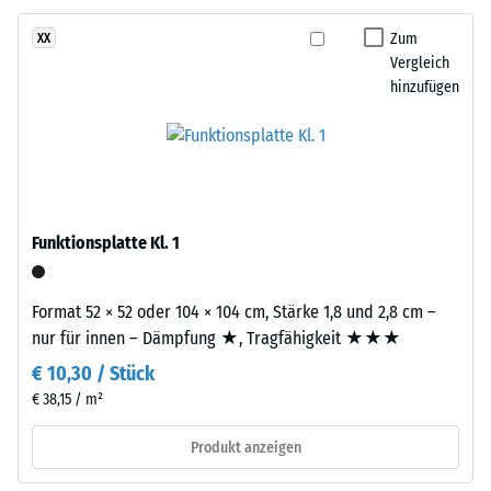
schwarzem
Dichte
ELT-
Zum
XX
eines
Gummigranulat
Vergleich
Materials
mittlerer
hinzufügen
beschreibt
Körnung,
das
gebunden
Verhältnis
mit
seiner
Polyurethan.
Masse
Die
zu
Abkürzung
Funktionsplatte Kl. 1
seinem
ELT
Gesamtvolumen,
steht
einschließlich
Format 52 × 52 oder 104 × 104 cm, Stärke 1,8 und 2,8 cm –
für
aller
nur für innen – Dämpfung ★, Tragfähigkeit ★★★
„End
Poren,
€ 10,30 / Stück
of
Hohlräume
Life
€ 38,15 / m²
und
Tyres"
Lufteinschlüsse.
Produkt anzeigen
–
Bei
das
den