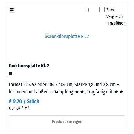
Dieses
mm/h (600 l/h/m²)
Zum
XX
Produkt
Vergleich
Rutschhemmung
ist
hinzufügen
(EN 16165) -
zweilagig
Skalenwert 4 =
aufgebaut.
mittlerer
Die
Akzeptanzwinkel
ca.
ca. 16°, Gruppe
3
R10
mm
Funktionsplatte Kl. 2
Wärmedämmung -
starke
Skalenwert 2 =
Nutzschicht
Wärmeleitfähigkeit
besteht
Format 52 × 52 oder 104 × 104 cm, Stärke 1,8 und 2,8 cm –
ca. 0,12 W/(m·K)
aus
für innen und außen – Dämpfung ★★, Tragfähigkeit ★★
neu
Frostbeständig
€ 9,20 / Stück
hergestelltem,
Scheinbare
€ 34,07 / m²
durchgefärbtem
Dichte
und
Produkt anzeigen
schadstofffreiem
-
EPDM-