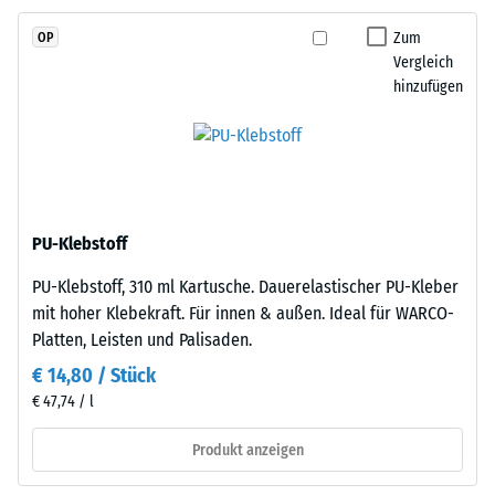
Skalenwert
Granulat
Zum
OP
2
(Ethylen-
Vergleich
Propylen-
=
hinzufügen
Dien-
780
Kautschuk),
bis
gebunden
mit
840
Polyurethan.
kg/m³
Die
PU-Klebstoff
Nutzschicht
PU-Klebstoff, 310 ml Kartusche. Dauerelastischer PU-Kleber
ist
mit hoher Klebekraft. Für innen & außen. Ideal für WARCO-
offenporig
/ 5
Platten, Leisten und Palisaden.
angelegt.
Die
€ 14,80 / Stück
Basisschicht
€ 47,74 / l
besteht
aus
Produkt anzeigen
Die
gereinigtem,
scheinbare