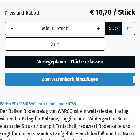
€ 18,70 / Stück
Atlantik
Preis und Rabatt
-
+
Stück
m²
Dunkelgrauer
Granit
0
m²
Verlegeplaner – Fläche erfassen
Feuersglut
Zum Warenkorb hinzufügen
Grauer
Granit
EAN:
4251469367890
| Artikelnummer:
6789
Der Balkon Bodenbelag von WARCO ist ein wetterfester, flächig
wirkender Belag für Balkone, Loggien oder Wintergärten. Seine
Lavendel
elastische Struktur dämpft Trittschall, reduziert Bodenkälte und
sorgt für ein entspanntes Laufgefühl – auch barfuß und bei Nässe.