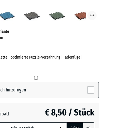
ndel
Atlantik
Dunkelgrauer
Englischer
Feuersglut
+ 4
ve)
Granit
Rasen
riante
 cm
Platte | optimierte Puzzle-Verzahnung | Fadenfuge |
)
e
(active)
l
ch hinzufügen
€ 8,50 / Stück
abatt
rauer