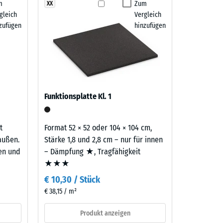
m
Zum
XX
 7188)
gleich
Vergleich
m²)
zufügen
hinzufügen
 R10
Funktionsplatte Kl. 1
t
Format 52 × 52 oder 104 × 104 cm,
außen.
Stärke 1,8 und 2,8 cm – nur für innen
ten und
– Dämpfung ★, Tragfähigkeit
★★★
€ 10,30 / Stück
€ 38,15 / m²
Produkt anzeigen