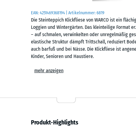
EAN:
4251469368194
| Artikelnummer:
6819
Die Steinteppich Klickfliese von WARCO ist ein fläch
Loggien und Wintergärten. Das kleinteilige Format e
– auf schmalen, verwinkelten oder unregelmäßig ges
elastische Struktur dämpft Trittschall, reduziert Bo
auch barfuß und bei Nässe. Die Klickfliese ist ange
Kinder, Senioren und Haustiere.
Einfache Verlegung
mehr anzeigen
Die Fliesen werden schwimmend, also ohne weitere 
Untergrund verlegt. Die kalibrierte Puzzleverzahnung 
zusammen und ist dank der fehlenden Fase auf dem 
einer Stich- oder Kreissäge vorgenommen werden. Ei
jederzeit austauschen oder ergänzen. Der Fliesenbel
eine Drainage auf der Unterseite. So wird die Bildun
Produkt-Highlights
ganzjährig nutzbar.