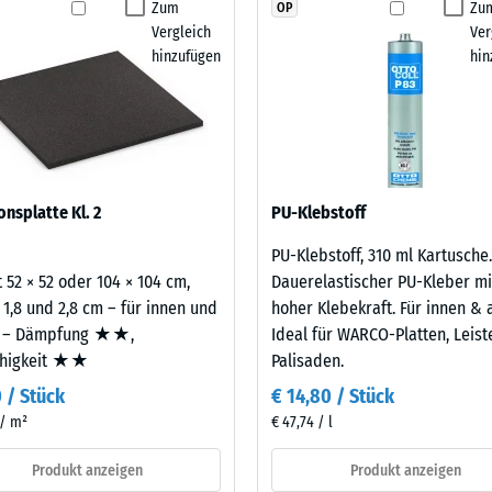
ämpfung.
Zum
Zu
OP
stigkeit - Beständigkeit gegen abrasiven Verschleiß - Skalenwert 2 = "gut" (BS
Produkt
Vergleich
Ver
für
urchlässigkeit (EN 12616) - Skalenwert 4 = Infiltration ca. 600 mm/h (600 l/h/
hinzufügen
hin
den
emmung (EN 16165) - Skalenwert 4 = mittlerer Akzeptanzwinkel ca. 16°, Gruppe
Produktvergleich
ausgewählt.
mmung - Skalenwert 2 = Wärmeleitfähigkeit ca. 0,12 W/(m·K)
ständig
nbare
onsplatte Kl. 2
PU-Klebstoff
e
PU-Klebstoff, 310 ml Kartusche.
 52 × 52 oder 104 × 104 cm,
Dauerelastischer PU-Kleber mi
nwert
 1,8 und 2,8 cm – für innen und
hoher Klebekraft. Für innen & 
 – Dämpfung ★★,
Ideal für WARCO-Platten, Leis
ähigkeit ★★
Palisaden.
0 / Stück
€ 14,80 / Stück
 / m²
€ 47,74 / l
Produkt anzeigen
Produkt anzeigen