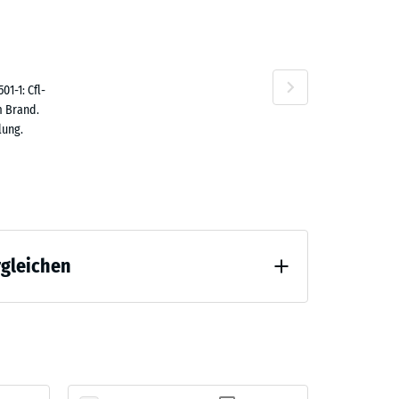
1-1: Cfl-
n
m Brand.
lung.
rgleichen