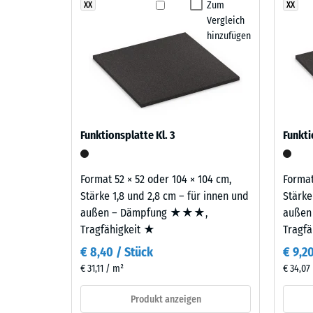
Gummigranulat übernimmt Tragfähigkeit und Stoßd
entsteht
Zum
XX
XX
Abriebfe
Vergleich
aus
Wasserd
hinzufügen
einer
Mischung
Rutschh
von
Wärmedä
Violett-,
Blau-
Frostbe
und
Schei
Funktionsplatte Kl. 3
Funkti
Rottönen,
Dicht
die
-
ein
Format 52 × 52 oder 104 × 104 cm,
Format
vielschichtiges,
Skale
Stärke 1,8 und 2,8 cm – für innen und
Stärke
sanftes
außen – Dämpfung ★★★,
außen
2
Farbbild
Tragfähigkeit ★
Tragf
=
mit
€ 8,40 / Stück
€ 9,2
ruhiger
780
€ 31,11 / m²
€ 34,07
Ausstrahlung
bis
ergeben.
Produkt anzeigen
840