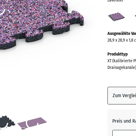
Lavendel
Lave
(acti
Mehr
Ausgewählte Va
Informationen
28,9 x 28,9 x 1,8
zu
den
Produkttyp
Farben?
XT (kalibrierte 
Drainagekanäle
Farbpalett
anzeigen
Lavende
Zum Verglei
Atlantik
Preis und R
Dunkelg