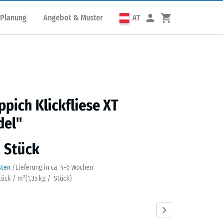
 Planung
Angebot & Muster
AT
ppich Klickfliese XT
del"
/ Stück
sten
/
Lieferung in ca.
4-6 Wochen
Stück / m²
(
1,35
kg
/ Stück)