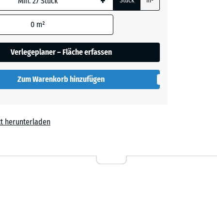
+
Stück
m²
0
m²
her
Verlegeplaner – Fläche erfassen
Zum Warenkorb hinzufügen
lut
t herunterladen