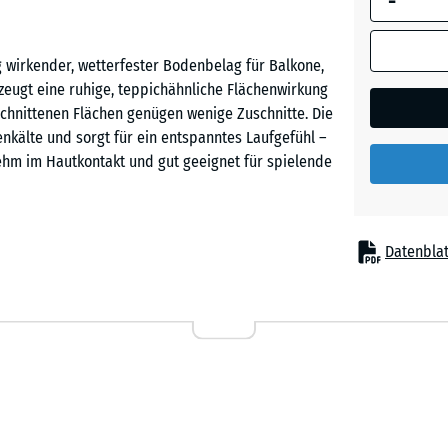
-
Granit
ig wirkender, wetterfester Bodenbelag für Balkone,
rzeugt eine ruhige, teppichähnliche Flächenwirkung
Englisc
chnittenen Flächen genügen wenige Zuschnitte. Die
Rasen
denkälte und sorgt für ein entspanntes Laufgefühl –
nehm im Hautkontakt und gut geeignet für spielende
Feuersg
Datenblat
Grauer
Befestigung, auf einem ebenen und tragfähigen
Granit
passt exakt ineinander, hält die Fliesen sicher
Balkon kaum erkennbar. Zuschnitte können mit
nzelne Fliesen lassen sich bei Reparaturen
Rattan
ag ist flächig wasserdurchlässig und verfügt über
Lounge
g von Pfützen verhindert und der Balkon ist