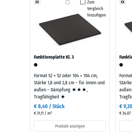
Gummigranulat übernimmt Tragfähigkeit und Stoßd
Rattan
Zum
XX
XX
Abriebfe
Vergleich
Lounge
Wasserd
hinzufügen
vereint
Braun-,
Rutschh
Beige-
Wärmedä
und
Sandtöne
Frostbe
zu
Schei
Funktionsplatte Kl. 3
Funkti
einem
Dicht
warmen,
-
natürlich
Format 52 × 52 oder 104 × 104 cm,
Format
anmutenden
Skale
Stärke 1,8 und 2,8 cm – für innen und
Stärke
Farbbild,
außen – Dämpfung ★★★,
außen
2
das
Tragfähigkeit ★
Tragf
=
an
€ 8,40 / Stück
€ 9,2
geflochtenes
780
€ 31,11 / m²
€ 34,07
Naturfasermaterial
bis
erinnert.
Produkt anzeigen
840