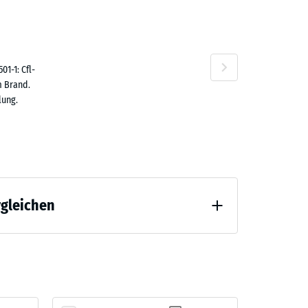
1-1: Cfl-
n
m Brand.
lung.
rgleichen