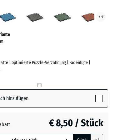
an
Atlantik
Dunkelgrauer
Englischer
Feuersglut
+ 4
ge
Granit
Rasen
ve)
riante
 cm
Platte | optimierte Puzzle-Verzahnung | Fadenfuge |
)
e
ch hinzufügen
active)
€ 8,50 / Stück
abatt