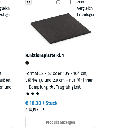
m
Zum
XX
 7188)
gleich
Vergleich
m²)
zufügen
hinzufügen
 R10
Funktionsplatte Kl. 1
t
Format 52 × 52 oder 104 × 104 cm,
außen.
Stärke 1,8 und 2,8 cm – nur für innen
ten und
– Dämpfung ★, Tragfähigkeit
★★★
€ 10,30 / Stück
€ 38,15 / m²
Produkt anzeigen