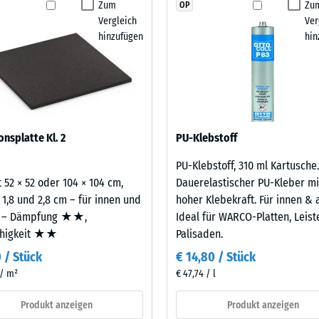
ämpfung.
Zum
Zu
OP
stigkeit - Beständigkeit gegen abrasiven Verschleiß - Skalenwert 2 = "gut" (BS
Produkt
Vergleich
Ver
für
urchlässigkeit (EN 12616) - Skalenwert 4 = Infiltration ca. 600 mm/h (600 l/h/
hinzufügen
hin
den
emmung (EN 16165) - Skalenwert 4 = mittlerer Akzeptanzwinkel ca. 16°, Gruppe
Produktvergleich
ausgewählt.
mmung - Skalenwert 2 = Wärmeleitfähigkeit ca. 0,12 W/(m·K)
ständig
nbare
onsplatte Kl. 2
PU-Klebstoff
e
PU-Klebstoff, 310 ml Kartusche.
 52 × 52 oder 104 × 104 cm,
Dauerelastischer PU-Kleber mi
nwert
 1,8 und 2,8 cm – für innen und
hoher Klebekraft. Für innen & 
 – Dämpfung ★★,
Ideal für WARCO-Platten, Leis
ähigkeit ★★
Palisaden.
0 / Stück
€ 14,80 / Stück
 / m²
€ 47,74 / l
Produkt anzeigen
Produkt anzeigen