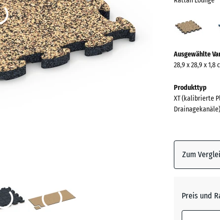
Rattan Lounge
Ratt
Loun
(acti
Mehr
Ausgewählte Va
Informationen
28,9 x 28,9 x 1,8
zu
den
Produkttyp
Farben?
XT (kalibrierte 
Drainagekanäle
Farbpalett
anzeigen
Rattan
Zum Verglei
(
Lounge
Atlantik
Preis und R