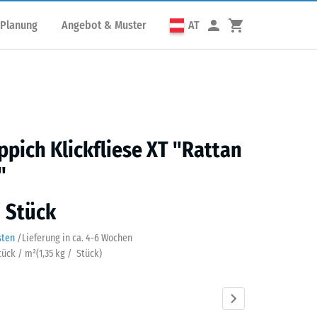
 Planung
Angebot & Muster
AT
ppich Klickfliese XT "Rattan
"
/ Stück
sten
/
Lieferung in ca.
4-6 Wochen
Stück / m²
(
1,35
kg
/ Stück)