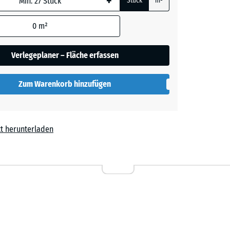
+
Stück
m²
rauer
0
m²
Verlegeplaner – Fläche erfassen
her
Zum Warenkorb hinzufügen
lut
t herunterladen
l