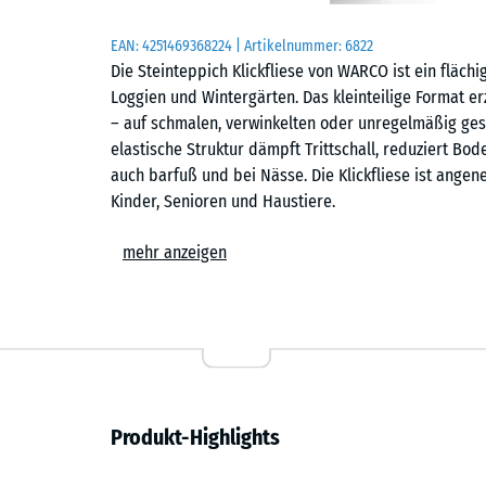
EAN:
4251469368224
| Artikelnummer:
6822
Die Steinteppich Klickfliese von WARCO ist ein fläch
Loggien und Wintergärten. Das kleinteilige Format e
– auf schmalen, verwinkelten oder unregelmäßig ges
elastische Struktur dämpft Trittschall, reduziert Bo
auch barfuß und bei Nässe. Die Klickfliese ist ange
Kinder, Senioren und Haustiere.
Einfache Verlegung
mehr anzeigen
Die Fliesen werden schwimmend, also ohne weitere 
Untergrund verlegt. Die kalibrierte Puzzleverzahnung 
zusammen und ist dank der fehlenden Fase auf dem 
einer Stich- oder Kreissäge vorgenommen werden. Ei
jederzeit austauschen oder ergänzen. Der Fliesenbel
eine Drainage auf der Unterseite. So wird die Bildun
Produkt-Highlights
ganzjährig nutzbar.