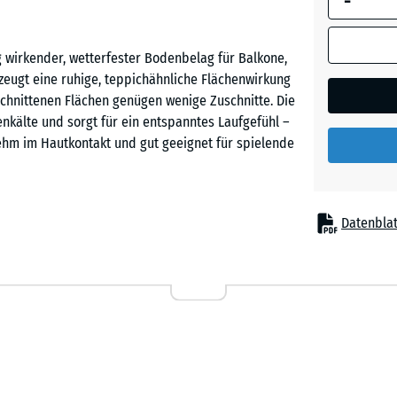
-
Dunkelg
Granit
ig wirkender, wetterfester Bodenbelag für Balkone,
rzeugt eine ruhige, teppichähnliche Flächenwirkung
chnittenen Flächen genügen wenige Zuschnitte. Die
Englisc
denkälte und sorgt für ein entspanntes Laufgefühl –
Rasen
nehm im Hautkontakt und gut geeignet für spielende
Feuersg
Datenblat
Befestigung, auf einem ebenen und tragfähigen
Grauer
passt exakt ineinander, hält die Fliesen sicher
Granit
Balkon kaum erkennbar. Zuschnitte können mit
nzelne Fliesen lassen sich bei Reparaturen
ag ist flächig wasserdurchlässig und verfügt über
Lavende
g von Pfützen verhindert und der Balkon ist