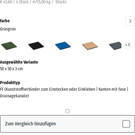
€ 43,60 / 4 Stück / m²
(
5,00
kg
/ Stück)
Farbe
Grasgrün
Grasgrün
Anthrazit
Himmelblau
Sandbeige
Schi
+ 1
(active)
Mehr
Ausgewählte Variante
Informationen
50 x 50 x 3 cm
zu
den
Produkttyp
Farben?
FF (Kunststoffverbinder zum Einstecken oder Einkleben | Kanten mit Fase |
Drainagekanäle)
Farbpalette
anzeigen
(active)
Grasgrün
Zum Vergleich hinzufügen