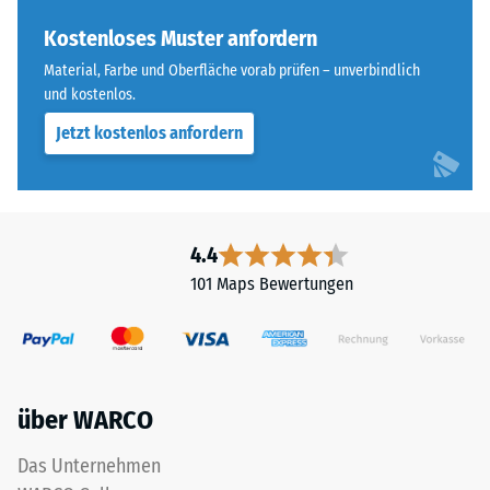
gereinigtem,
24
schwarzem
Kostenloses Muster anfordern
ELT-
Stunden
Material, Farbe und Oberfläche vorab prüfen – unverbindlich
Granulat
und kostenlos.
Entlastung
sowie
(BS
Jetzt kostenlos anfordern
einem
Polyurethan-
7188)
Bindemittel.
ELT
steht
4.4
für
101 Maps Bewertungen
/ 5
„End
of
Life
Tyres"
und
Die
über WARCO
bezeichnet
Druckfestigkeit
Gummigranulat,
eines
Das Unternehmen
das
Werkstoffes