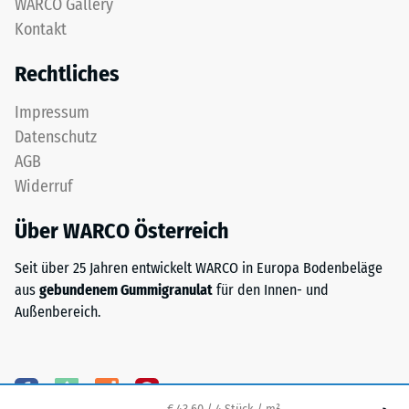
WARCO Gallery
aus
beschreibt
Kontakt
dem
seinen
Recycling
Widerstand
Rechtliches
von
gegen
Altreifen
punktuelle
Impressum
gewonnen
Belastungen.
Datenschutz
wird.
Sie
AGB
Die
gibt
Widerruf
obere
an,
Nutzschicht
in
Über WARCO Österreich
aus
welchem
feinem
Maße
Seit über 25 Jahren entwickelt WARCO in Europa Bodenbeläge
ELT-
der
aus
gebundenem Gummigranulat
für den Innen- und
Granulat
Werkstoff
Außenbereich.
bildet
unter
eine
der
abriebfeste,
Einwirkung
rutschhemmende
einer
Oberfläche.