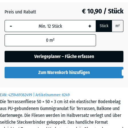
Anthrazit
- € 1,10
€ 10,90 / Stück
Preis und Rabatt
-
+
Himmelblau
+ € 1,80
Stück
m²
0
m²
Sandbeige
+ € 2,20
Verlegeplaner – Fläche erfassen
Schiefergrau
+ € 1,80
Zum Warenkorb hinzufügen
Ziegelrot
- € 0,90
EAN:
4251469362499
| Artikelnummer:
6249
Die Terrassenfliese 50 × 50 × 3 cm ist ein elastischer Bodenbelag
aus PU-gebundenem Gummigranulat für Terrassen, Balkone und
Gartenwege. Die Fliesen werden im Halbversatz verlegt und über
seitliche Steckverbinder gekoppelt. Das handliche Format