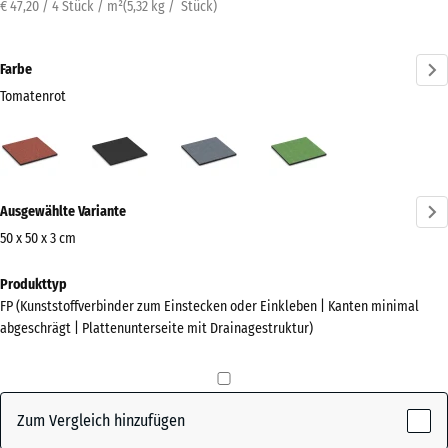
€ 47,20 / 4 Stück / m²
(
5,32
kg
/ Stück)
Farbe
Tomatenrot
Tomatenrot
Anthrazit
Graphitgrau
Lindgrün
(active)
Mehr
Ausgewählte Variante
Informationen
zu
50 x 50 x 3 cm
den
Abmessungen
Produkttyp
Farben?
für
FP (Kunststoffverbinder zum Einstecken oder Einkleben | Kanten minimal
den
Farbpalette
abgeschrägt | Plattenunterseite mit Drainagestruktur)
Versand
anzeigen
500
(active)
Tomatenrot
x
500
Zum Vergleich hinzufügen
x