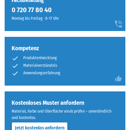
Fachberatung
7188)
kein
Rot
0 720 77 80 40
Produkt
Scheinbare
belebt
für
Dichte -
Montag bis Freitag · 8–17 Uhr
Spiel-
den
Skalenwert
und
1 = bis 780
Produktvergleich
Sportbereiche
kg/m³
ausgewählt.
und
ist
Kompetenz
Stoß-, Schwingungs-
auch
und
Produktentwicklung
Trittschalldämmung
aus
Materialverständnis
– Skalenwert 3 =
der
Anwendungserfahrung
deutliche Dämpfung
Distanz
gut
Rutschfestigkeit Klasse
wahrnehmbar.
DS (EN 14041) -
Skalenwert 3 =
Kostenloses Muster anfordern
Gleitreibungskoeffizient
Material
ca. 0,45
Material, Farbe und Oberfläche vorab prüfen – unverbindlich
–
und kostenlos.
Abriebfestigkeit
Bestandteile
- Beständigkeit
und
Jetzt kostenlos anfordern