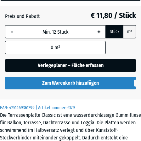
30
Anthrazit
mm
€ 11,80 / Stück
Preis und Rabatt
Die gewählte, blau
Graphitgrau
+ € 0,50
-
+
Stück
m²
umrandete
Abmessung wird
0
m²
(sofern in den
Lindgrün
+ € 0,50
Produktdaten nicht
anders angegeben)
Verlegeplaner – Fläche erfassen
für die
Bedarfsberechnung
Zum Warenkorb hinzufügen
verwendet.
50
x
EAN:
4251469361799
| Artikelnummer:
6179
50
Die Terrassenplatte Classic ist eine wasserdurchlässige Gummifliese
x 3
für Balkon, Terrasse, Dachterrasse und Loggia. Die Platten werden
cm
schwimmend im Halbversatz verlegt und über Kunststoff-
Steckverbinder miteinander gekoppelt. Dadurch entsteht eine