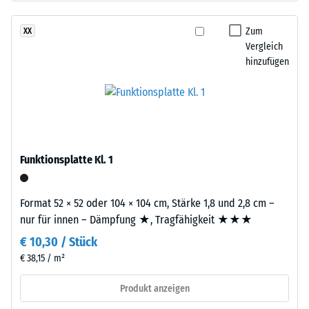
aus
24
gereinigtem,
Zum
XX
Stunden
schwarzem
Vergleich
Entlastung
ELT-
hinzufügen
Gummigranulat
(BS
feiner
7188)
Körnung,
gebunden
mit
Polyurethan.
Funktionsplatte Kl. 1
Die
/ 5
Abkürzung
Format 52 × 52 oder 104 × 104 cm, Stärke 1,8 und 2,8 cm –
ELT
nur für innen – Dämpfung ★, Tragfähigkeit ★★★
steht
€ 10,30 / Stück
für
Die
„End
€ 38,15 / m²
Druckfestigkeit
of
eines
Produkt anzeigen
Life
Werkstoffes
Tyres"