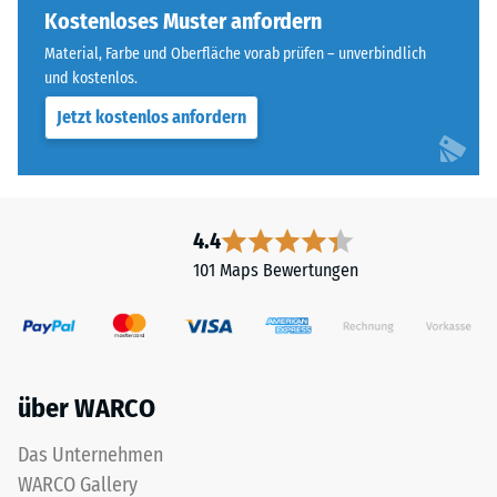
Widerstandsfähigkeit
vier
Kostenloses Muster anfordern
gegenüber
Seiten
Material, Farbe und Oberfläche vorab prüfen – unverbindlich
Punktbelastungen
ausgebildet.
und kostenlos.
hinweist.
Die
Punktbelastungen
Jetzt kostenlos anfordern
runde
entstehen
Zahnform
z.
sorgt
B.
für
durch
einen
4.4
Schuhe
besonders
101 Maps Bewertungen
mit
stabilen
hohen
Plattenverbund
Absätzen,
und
Möbelbeine,
verhindert
Pflanzkübel
ein
über WARCO
auf
Aufeinanderrutschen
Rollen
der
Das Unternehmen
oder
Zähne.
WARCO Gallery
Gerätefüße.
Diese