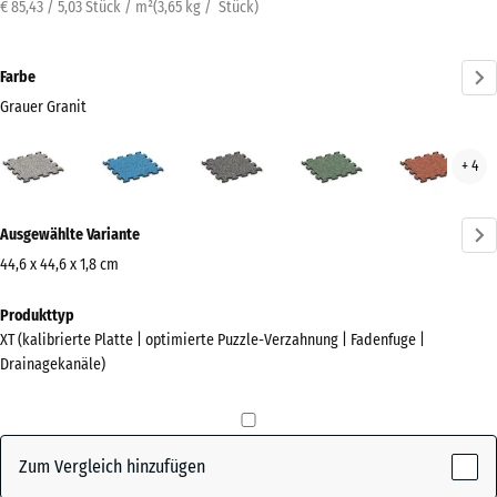
€ 85,43 / 5,03 Stück / m²
(
3,65
kg
/ Stück)
Farbe
Grauer Granit
Grauer
Atlantik
Dunkelgrauer
Englischer
Feue
+ 4
Granit
Granit
Rasen
(active)
Mehr
Ausgewählte Variante
Informationen
zu
44,6 x 44,6 x 1,8 cm
den
Abmessungen
Produkttyp
Farben?
für
XT (kalibrierte Platte | optimierte Puzzle-Verzahnung | Fadenfuge |
den
Farbpalette
Drainagekanäle)
Versand
anzeigen
485
Grauer
x
(active)
Granit
485
Zum Vergleich hinzufügen
x