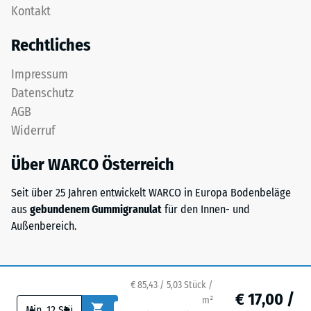
Zur
Kontakt
Platte
Bestimmung
ist
Rechtliches
der
als
Druckfestigkeit
Deckplatte
Impressum
wird
in
Datenschutz
das
einem
Prüfverfahren
AGB
Schichtsystem
nach
Widerruf
konzipiert:
BS
Eine
7188:1998
Über WARCO Österreich
oder
angewendet.
mehrere
Dabei
Seit über 25 Jahren entwickelt WARCO in Europa Bodenbeläge
Lagen
wird
aus
gebundenem Gummigranulat
für den Innen- und
werden
ein
Außenbereich.
übereinander
Prüfkörper
verlegt,
mit
die
einer
Puzzleverzahnung
€ 85,43 / 5,03 Stück /
Fläche
€ 17,00 /
hält
m²
-
+
von