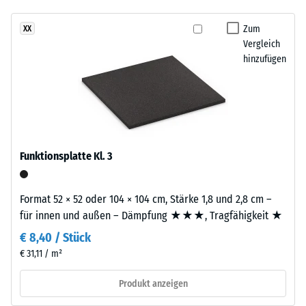
Stoßdämpfung.
7188)
kein
sowie
Produkt
Scheinbare
Anthrazit
Zum
XX
für
Dichte -
Vergleich
und
den
Skalenwert
hinzufügen
erzeugt
4 = 900 bis
Produktvergleich
ein
1000
ausgewählt.
lebendiges,
kg/m³
natürlich
wirkendes
Stoß-, Schwingungs-
und
Farbbild
Funktionsplatte Kl. 3
Trittschalldämmung
wie
– Skalenwert 1 =
geschliffener
spürbare Dämpfung
Stein.
Format 52 × 52 oder 104 × 104 cm, Stärke 1,8 und 2,8 cm –
Rutschfestigkeit Klasse
für innen und außen – Dämpfung ★★★, Tragfähigkeit ★
DS (EN 14041) -
Material
€ 8,40 / Stück
Skalenwert 2 =
–
€ 31,11 / m²
Gleitreibungskoeffizient
Bestandteile
ca. 0,38
und
Produkt anzeigen
Abriebfestigkeit
Aufbau