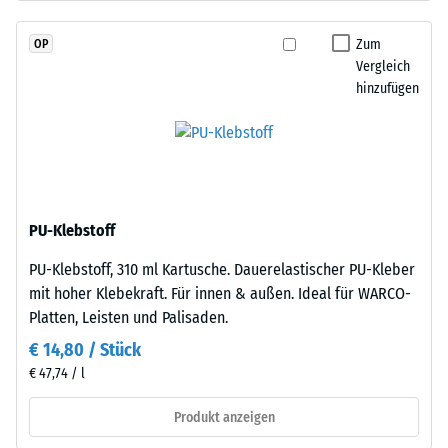
schadstofffreiem
Wärmedämmung -
EPDM-
Skalenwert 2 =
Zum
OP
Granulat
Wärmeleitfähigkeit
Vergleich
(Ethylen-
ca. 0,12 W/(m·K)
hinzufügen
Propylen-
Druckfestigkeit
Dien-
-
Kautschuk),
gebunden
Skalenwert
mit
4
Polyurethan.
PU-Klebstoff
=
Die
PU-Klebstoff, 310 ml Kartusche. Dauerelastischer PU-Kleber
Nutzschicht
ca.
mit hoher Klebekraft. Für innen & außen. Ideal für WARCO-
hat
0,25
Platten, Leisten und Palisaden.
eine
mm
geschlossene
€ 14,80 / Stück
Oberfläche.
verbleibende
€ 47,74 / l
Die
Eindellung
Basisschicht
Produkt anzeigen
nach
besteht