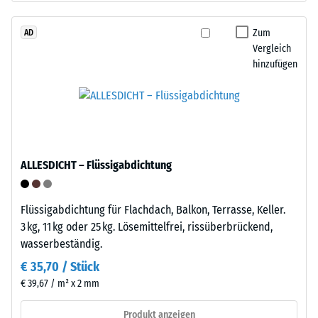
beschreibt
–
seinen
das
Zum
AD
Widerstand
Vergleich
Granulat
gegen
hinzufügen
stammt
punktuelle
aus
Belastungen.
dem
Sie
Recycling
gibt
von
an,
Altreifen.
in
ALLESDICHT – Flüssigabdichtung
Die
welchem
Basisschicht
Maße
wird
Flüssigabdichtung für Flachdach, Balkon, Terrasse, Keller.
der
mit
3 kg, 11 kg oder 25 kg. Lösemittelfrei, rissüberbrückend,
Werkstoff
hoher
wasserbeständig.
unter
Dichte
der
€ 35,70 / Stück
gepresst.
Einwirkung
€ 39,67 / m² x 2 mm
einer
Einbau
Produkt anzeigen
definierten