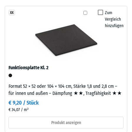
- Beständigkeit
gegen
Zum
XX
Dieses
abrasiven
Vergleich
Produkt
Verschleiß -
hinzufügen
ist
Skalenwert 3 =
zweilagig
"sehr gut" (BS
7188)
aufgebaut.
Die
Wasserdurchlässigkeit
ca.
(EN 12616) -
2
Skalenwert 2 =
Funktionsplatte Kl. 2
mm
Infiltration bis zu 10
starke
mm/h (10 l/h/m²)
Nutzschicht
Format 52 × 52 oder 104 × 104 cm, Stärke 1,8 und 2,8 cm –
Rutschhemmung
besteht
für innen und außen – Dämpfung ★★, Tragfähigkeit ★★
(EN 16165) -
aus
Skalenwert 3 =
€ 9,20 / Stück
neu
mittlerer
€ 34,07 / m²
hergestelltem,
Akzeptanzwinkel
durchgefärbtem
ca. 15°, Gruppe
Produkt anzeigen
und
R10