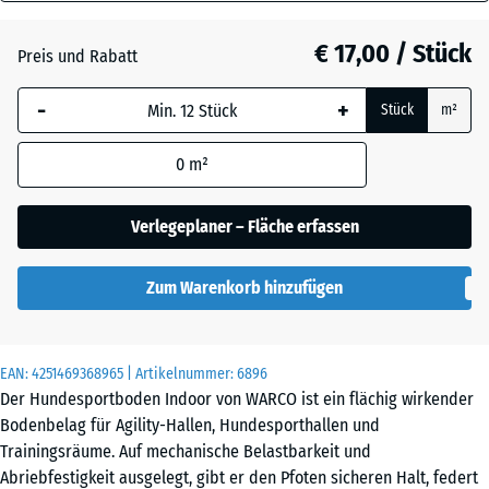
18
mm
Atlantik
€ 17,00 / Stück
Preis und Rabatt
Die gewählte, blau
-
+
Stück
m²
umrandete
Dunkelgrauer
Abmessung wird
Granit
0
m²
(sofern in den
Produktdaten nicht
anders angegeben)
Verlegeplaner – Fläche erfassen
Englischer
für die
Rasen
Bedarfsberechnung
Zum Warenkorb hinzufügen
verwendet.
Feuersglut
44,6
x
EAN:
4251469368965
| Artikelnummer:
6896
44,6
Der Hundesportboden Indoor von WARCO ist ein flächig wirkender
x
Lavendel
Bodenbelag für Agility-Hallen, Hundesporthallen und
1,8
Trainingsräume. Auf mechanische Belastbarkeit und
cm
Abriebfestigkeit ausgelegt, gibt er den Pfoten sicheren Halt, federt