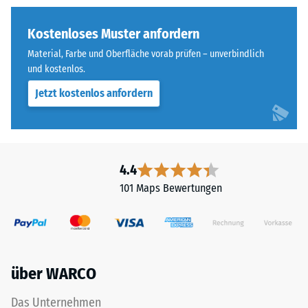
geringere
allen
Widerstandsfähigkeit
vier
Kostenloses Muster anfordern
gegenüber
Seiten
Material, Farbe und Oberfläche vorab prüfen – unverbindlich
Punktbelastungen
ausgebildet.
und kostenlos.
hinweist.
Die
Punktbelastungen
Jetzt kostenlos anfordern
runde
entstehen
Zahnform
z.
sorgt
B.
für
durch
einen
4.4
Schuhe
besonders
101 Maps Bewertungen
mit
stabilen
hohen
Plattenverbund
Absätzen,
und
Möbelbeine,
verhindert
Pflanzkübel
ein
über WARCO
auf
Aufeinanderrutschen
Rollen
der
Das Unternehmen
oder