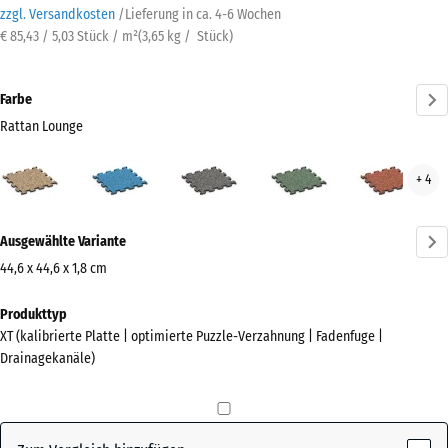
zzgl. Versandkosten
/
Lieferung in ca.
4-6 Wochen
€ 85,43 / 5,03 Stück / m²
(
3,65
kg
/ Stück)
Farbe
Rattan Lounge
Rattan
Atlantik
Dunkelgrauer
Englischer
Feue
+ 4
Lounge
Granit
Rasen
(active)
Mehr
Ausgewählte Variante
Informationen
zu
44,6 x 44,6 x 1,8 cm
den
Abmessungen
Produkttyp
Farben?
für
XT (kalibrierte Platte | optimierte Puzzle-Verzahnung | Fadenfuge |
den
Farbpalette
Drainagekanäle)
Versand
anzeigen
485
Rattan
x
(active)
Lounge
485