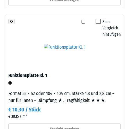
nach
besteht
aus
24
gereinigtem,
Zum
XX
Stunden
schwarzem
Vergleich
Entlastung
ELT-
hinzufügen
Gummigranulat
(BS
feiner
7188)
Körnung,
gebunden
mit
Polyurethan.
Funktionsplatte Kl. 1
Die
/ 5
Abkürzung
Format 52 × 52 oder 104 × 104 cm, Stärke 1,8 und 2,8 cm –
ELT
nur für innen – Dämpfung ★, Tragfähigkeit ★★★
steht
€ 10,30 / Stück
für
Die
„End
€ 38,15 / m²
Druckfestigkeit
of
eines