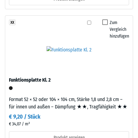
Abriebfestigkeit
Aufbau
- Beständigkeit
gegen
Zum
XX
Dieses
abrasiven
Vergleich
Produkt
Verschleiß -
hinzufügen
ist
Skalenwert 3 =
zweilagig
"sehr gut" (BS
7188)
aufgebaut.
Die
Wasserdurchlässigkeit
ca.
(EN 12616) -
2
Skalenwert 2 =
Funktionsplatte Kl. 2
mm
Infiltration bis zu 10
starke
mm/h (10 l/h/m²)
Nutzschicht
Format 52 × 52 oder 104 × 104 cm, Stärke 1,8 und 2,8 cm –
Rutschhemmung
besteht
für innen und außen – Dämpfung ★★, Tragfähigkeit ★★
(EN 16165) -
aus
Skalenwert 3 =
€ 9,20 / Stück
neu
mittlerer
€ 34,07 / m²
hergestelltem,
Akzeptanzwinkel
durchgefärbtem
ca. 15°, Gruppe
Produkt anzeigen