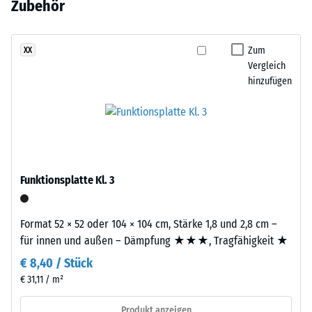
Beige-
Zubehör
aus ELT-Gummigranulat übernimmt Tragfähigkeit und
Entlastung (BS
noch
und
Stoßdämpfung.
7188)
kein
Sandtöne
Produkt
Scheinbare
zu
Zum
XX
für
Dichte -
Vergleich
einem
den
Skalenwert
hinzufügen
warmen,
4 = 900 bis
Produktvergleich
natürlich
1000
ausgewählt.
anmutenden
kg/m³
Farbbild,
das
Stoß-, Schwingungs-
und
an
Funktionsplatte Kl. 3
Trittschalldämmung
geflochtenes
– Skalenwert 1 =
Naturfasermaterial
spürbare Dämpfung
erinnert.
Format 52 × 52 oder 104 × 104 cm, Stärke 1,8 und 2,8 cm –
Rutschfestigkeit Klasse
für innen und außen – Dämpfung ★★★, Tragfähigkeit ★
DS (EN 14041) -
Material
€ 8,40 / Stück
Skalenwert 2 =
–
€ 31,11 / m²
Gleitreibungskoeffizient
Bestandteile
ca. 0,38
und
Produkt anzeigen