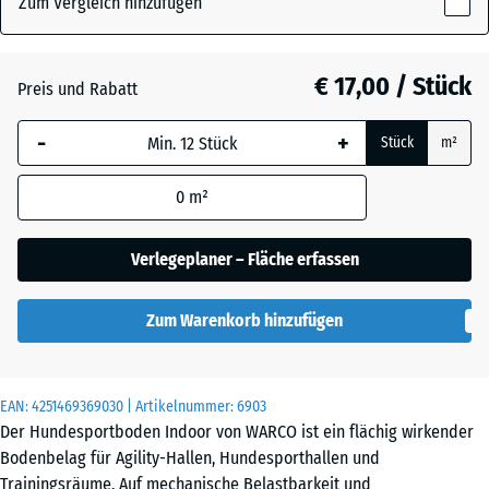
Zum Vergleich hinzufügen
x
18
mm
Atlantik
€ 17,00 / Stück
Preis und Rabatt
Die gewählte, blau
-
+
Stück
m²
umrandete
Dunkelgrauer
Abmessung wird
Granit
0
m²
(sofern in den
Produktdaten nicht
anders angegeben)
Verlegeplaner – Fläche erfassen
Englischer
für die
Rasen
Bedarfsberechnung
Zum Warenkorb hinzufügen
verwendet.
Feuersglut
44,6
x
EAN:
4251469369030
| Artikelnummer:
6903
44,6
Der Hundesportboden Indoor von WARCO ist ein flächig wirkender
x
Bodenbelag für Agility-Hallen, Hundesporthallen und
Grauer
1,8
Trainingsräume. Auf mechanische Belastbarkeit und
Granit