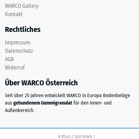
Zähne.
WARCO Gallery
Gerätefüße.
Diese
Zur
Kontakt
Platte
Bestimmung
ist
Rechtliches
der
als
Druckfestigkeit
Deckplatte
Impressum
wird
in
Datenschutz
das
einem
Prüfverfahren
AGB
Schichtsystem
nach
Widerruf
konzipiert:
BS
Eine
7188:1998
Über WARCO Österreich
oder
angewendet.
mehrere
Dabei
Seit über 25 Jahren entwickelt WARCO in Europa Bodenbeläge
Lagen
wird
aus
gebundenem Gummigranulat
für den Innen- und
werden
ein
Außenbereich.
übereinander
Prüfkörper
verlegt,
mit
die
einer
Puzzleverzahnung
€ 85,43 / 5,03 Stück /