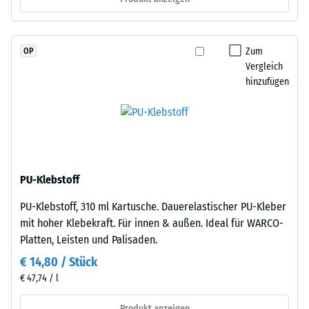
und
R10
schadstofffreiem
Wärmedämmung -
EPDM-
Skalenwert 2 =
Zum
OP
Granulat
Wärmeleitfähigkeit
Vergleich
(Ethylen-
ca. 0,12 W/(m·K)
hinzufügen
Propylen-
Druckfestigkeit
Dien-
-
Kautschuk),
gebunden
Skalenwert
mit
4
Polyurethan.
PU-Klebstoff
=
Die
PU-Klebstoff, 310 ml Kartusche. Dauerelastischer PU-Kleber
Nutzschicht
ca.
mit hoher Klebekraft. Für innen & außen. Ideal für WARCO-
hat
0,25
Platten, Leisten und Palisaden.
eine
mm
geschlossene
€ 14,80 / Stück
Oberfläche.
verbleibende
€ 47,74 / l
Die
Eindellung
Basisschicht
Produkt anzeigen