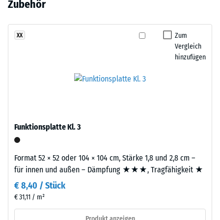
Grün-
Zubehör
aus ELT-Gummigranulat übernimmt Tragfähigkeit und
Entlastung (BS
noch
und
Stoßdämpfung.
7188)
kein
Dunkelgrüntöne
Produkt
Scheinbare
zu
Zum
XX
für
Dichte -
Vergleich
einem
den
Skalenwert
hinzufügen
satten,
4 = 900 bis
Produktvergleich
dichten
1000
ausgewählt.
Farbbild,
kg/m³
das
an
Stoß-, Schwingungs-
und
gepflegten
Funktionsplatte Kl. 3
Trittschalldämmung
Rasen
– Skalenwert 1 =
erinnert.
spürbare Dämpfung
Format 52 × 52 oder 104 × 104 cm, Stärke 1,8 und 2,8 cm –
Rutschfestigkeit Klasse
für innen und außen – Dämpfung ★★★, Tragfähigkeit ★
Material
DS (EN 14041) -
–
€ 8,40 / Stück
Skalenwert 2 =
Bestandteile
€ 31,11 / m²
Gleitreibungskoeffizient
und
ca. 0,38
Aufbau
Produkt anzeigen