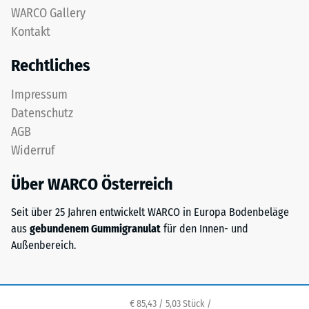
Diese
WARCO Gallery
Gerätefüße.
Platte
Zur
Kontakt
ist
Bestimmung
als
Rechtliches
der
Deckplatte
Druckfestigkeit
in
Impressum
wird
einem
Datenschutz
das
Schichtsystem
Prüfverfahren
AGB
konzipiert:
nach
Widerruf
Eine
BS
oder
7188:1998
Über WARCO Österreich
mehrere
angewendet.
Lagen
Dabei
Seit über 25 Jahren entwickelt WARCO in Europa Bodenbeläge
werden
wird
aus
gebundenem Gummigranulat
für den Innen- und
übereinander
ein
Außenbereich.
verlegt,
Prüfkörper
die
mit
Puzzleverzahnung
einer
hält
€ 85,43 / 5,03 Stück /