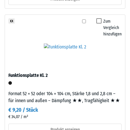
Abriebfestigkeit
- Beständigkeit
Dieses
gegen
Zum
XX
Produkt
abrasiven
Vergleich
ist
Verschleiß -
hinzufügen
zweilagig
Skalenwert 3 =
aufgebaut.
"sehr gut" (BS
7188)
Die
ca.
Wasserdurchlässigkeit
2
(EN 12616) -
mm
Skalenwert 2 =
Funktionsplatte Kl. 2
starke
Infiltration bis zu 10
Nutzschicht
mm/h (10 l/h/m²)
besteht
Format 52 × 52 oder 104 × 104 cm, Stärke 1,8 und 2,8 cm –
Rutschhemmung
aus
für innen und außen – Dämpfung ★★, Tragfähigkeit ★★
(EN 16165) -
neu
Skalenwert 3 =
€ 9,20 / Stück
hergestelltem,
mittlerer
€ 34,07 / m²
durchgefärbtem
Akzeptanzwinkel
und
ca. 15°, Gruppe
Produkt anzeigen