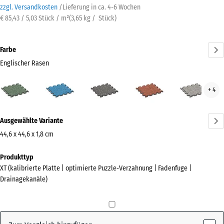
zzgl. Versandkosten
/
Lieferung in ca.
4-6 Wochen
€ 85,43 / 5,03 Stück / m²
(
3,65
kg
/ Stück)
Farbe
Englischer Rasen
Englischer
Atlantik
Dunkelgrauer
Feuersglut
Grau
+ 4
Rasen
Granit
Gran
(active)
Mehr
Ausgewählte Variante
Informationen
zu
44,6 x 44,6 x 1,8 cm
den
Abmessungen
Produkttyp
Farben?
für
XT (kalibrierte Platte | optimierte Puzzle-Verzahnung | Fadenfuge |
den
Farbpalette
Drainagekanäle)
Versand
anzeigen
485
Englischer
x
(active)
Rasen
485