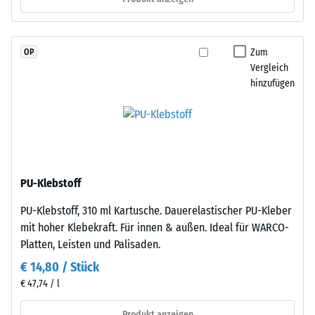
schadstofffreiem
R10
EPDM-
Wärmedämmung -
Granulat
Skalenwert 2 =
Zum
OP
(Ethylen-
Wärmeleitfähigkeit
Vergleich
Propylen-
ca. 0,12 W/(m·K)
hinzufügen
Dien-
Druckfestigkeit
Kautschuk),
-
gebunden
mit
Skalenwert
Polyurethan.
4
Die
PU-Klebstoff
=
Nutzschicht
PU-Klebstoff, 310 ml Kartusche. Dauerelastischer PU-Kleber
hat
ca.
mit hoher Klebekraft. Für innen & außen. Ideal für WARCO-
eine
0,25
Platten, Leisten und Palisaden.
geschlossene
mm
Oberfläche.
€ 14,80 / Stück
Die
verbleibende
€ 47,74 / l
Basisschicht
Eindellung
besteht
Produkt anzeigen