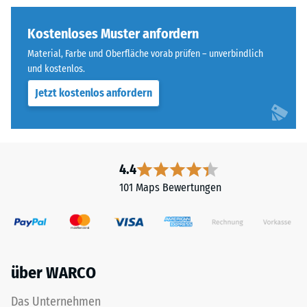
geringere
vier
Widerstandsfähigkeit
Seiten
Kostenloses Muster anfordern
gegenüber
ausgebildet.
Material, Farbe und Oberfläche vorab prüfen – unverbindlich
Punktbelastungen
Die
und kostenlos.
hinweist.
runde
Punktbelastungen
Jetzt kostenlos anfordern
Zahnform
entstehen
sorgt
z.
für
B.
einen
durch
besonders
4.4
Schuhe
stabilen
101 Maps Bewertungen
mit
Plattenverbund
hohen
und
Absätzen,
verhindert
Möbelbeine,
ein
Pflanzkübel
Aufeinanderrutschen
über WARCO
auf
der
Rollen
Zähne.
Das Unternehmen
oder