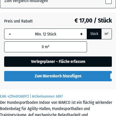
Zum Vergleich hinzufügen
x
18
mm
Atlantik
€ 17,00 / Stück
Preis und Rabatt
Die gewählte, blau
-
+
Stück
m²
umrandete
Dunkelgrauer
Abmessung wird
Granit
0
m²
(sofern in den
Produktdaten nicht
anders angegeben)
Verlegeplaner – Fläche erfassen
Feuersglut
für die
Bedarfsberechnung
Zum Warenkorb hinzufügen
verwendet.
Grauer
Granit
44,6
x
EAN:
4251469368972
| Artikelnummer:
6897
44,6
Der Hundesportboden Indoor von WARCO ist ein flächig wirkender
x
Lavendel
Bodenbelag für Agility-Hallen, Hundesporthallen und
1,8
Trainingsräume. Auf mechanische Belastbarkeit und