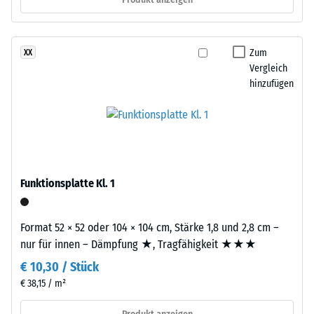
nach
aus
gereinigtem,
24
schwarzem
Zum
XX
Stunden
ELT-
Vergleich
Entlastung
Gummigranulat
hinzufügen
feiner
(BS
Körnung,
7188)
gebunden
mit
Polyurethan.
Die
Funktionsplatte Kl. 1
Abkürzung
/ 5
ELT
Format 52 × 52 oder 104 × 104 cm, Stärke 1,8 und 2,8 cm –
steht
nur für innen – Dämpfung ★, Tragfähigkeit ★★★
für
€ 10,30 / Stück
„End
Die
of
€ 38,15 / m²
Druckfestigkeit
Life
eines