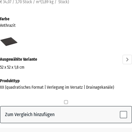
€ 34,07 / 3,70 Stück / m²
(
3,89
kg
/ Stück)
Farbe
Anthrazit
Anthrazit
(active)
Ausgewählte Variante
52 x 52 x 1,8 cm
Abmessungen
Produkttyp
für
XX (quadratisches Format | Verlegung im Versatz | Drainagekanäle)
den
Versand
520
x
Zum Vergleich hinzufügen
520
x