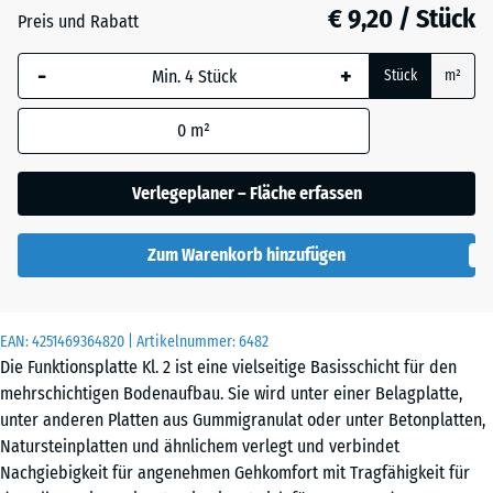
18
€ 9,20 / Stück
Preis und Rabatt
mm
-
+
Die gewählte, blau
Stück
m²
umrandete
Abmessung wird
0
m²
(sofern in den
Produktdaten nicht
Verlegeplaner – Fläche erfassen
anders angegeben)
für die
Zum Warenkorb hinzufügen
Bedarfsberechnung
verwendet.
52
EAN:
4251469364820
| Artikelnummer:
6482
x
Die Funktionsplatte Kl. 2 ist eine vielseitige Basisschicht für den
52
mehrschichtigen Bodenaufbau. Sie wird unter einer Belagplatte,
x
unter anderen Platten aus Gummigranulat oder unter Betonplatten,
1,8
Natursteinplatten und ähnlichem verlegt und verbindet
cm
Nachgiebigkeit für angenehmen Gehkomfort mit Tragfähigkeit für