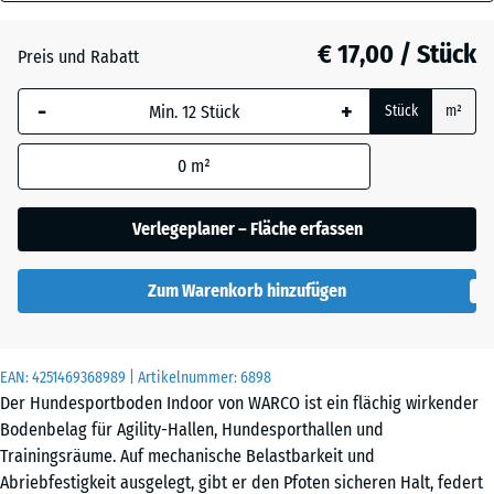
18
mm
Atlantik
€ 17,00 / Stück
Preis und Rabatt
Die gewählte, blau
-
+
Stück
m²
umrandete
Dunkelgrauer
Abmessung wird
Granit
0
m²
(sofern in den
Produktdaten nicht
anders angegeben)
Verlegeplaner – Fläche erfassen
Englischer
für die
Rasen
Bedarfsberechnung
Zum Warenkorb hinzufügen
verwendet.
Feuersglut
44,6
x
EAN:
4251469368989
| Artikelnummer:
6898
44,6
Der Hundesportboden Indoor von WARCO ist ein flächig wirkender
x
Grauer
Bodenbelag für Agility-Hallen, Hundesporthallen und
1,8
Granit
Trainingsräume. Auf mechanische Belastbarkeit und
cm
Abriebfestigkeit ausgelegt, gibt er den Pfoten sicheren Halt, federt