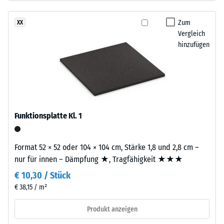
aus
24
gereinigtem,
Zum
XX
Stunden
schwarzem
Vergleich
Entlastung
ELT-
hinzufügen
Gummigranulat
(BS
feiner
7188)
Körnung,
gebunden
mit
Polyurethan.
Funktionsplatte Kl. 1
Die
/ 5
Abkürzung
Format 52 × 52 oder 104 × 104 cm, Stärke 1,8 und 2,8 cm –
ELT
nur für innen – Dämpfung ★, Tragfähigkeit ★★★
steht
€ 10,30 / Stück
für
Die
„End
€ 38,15 / m²
Druckfestigkeit
of
eines
Produkt anzeigen
Life
Werkstoffes
Tyres"