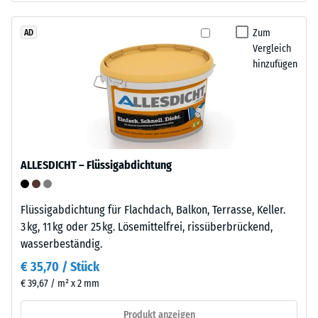
beschreibt
–
seinen
das
Zum
AD
Widerstand
Vergleich
Granulat
gegen
hinzufügen
stammt
punktuelle
aus
Belastungen.
dem
Sie
Recycling
gibt
von
an,
Altreifen.
in
ALLESDICHT – Flüssigabdichtung
Die
welchem
Basisschicht
Maße
wird
Flüssigabdichtung für Flachdach, Balkon, Terrasse, Keller.
der
mit
3 kg, 11 kg oder 25 kg. Lösemittelfrei, rissüberbrückend,
Werkstoff
hoher
wasserbeständig.
unter
Dichte
der
€ 35,70 / Stück
gepresst.
Einwirkung
€ 39,67 / m² x 2 mm
einer
Einbau
Produkt anzeigen
definierten