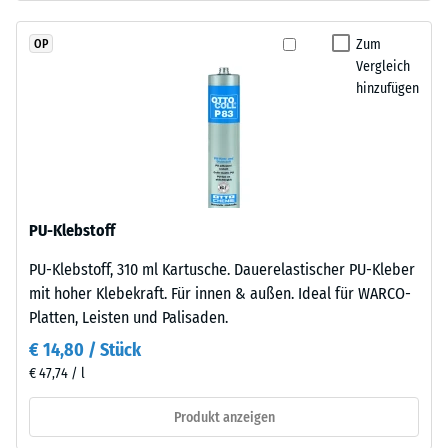
schadstofffreiem
Wärmedämmung -
EPDM-
Skalenwert 2 =
Zum
OP
Granulat
Wärmeleitfähigkeit
Vergleich
(Ethylen-
ca. 0,12 W/(m·K)
hinzufügen
Propylen-
Druckfestigkeit
Dien-
-
Kautschuk),
gebunden
Skalenwert
mit
4
Polyurethan.
PU-Klebstoff
=
Die
PU-Klebstoff, 310 ml Kartusche. Dauerelastischer PU-Kleber
Nutzschicht
ca.
mit hoher Klebekraft. Für innen & außen. Ideal für WARCO-
hat
0,25
Platten, Leisten und Palisaden.
eine
mm
geschlossene
€ 14,80 / Stück
Oberfläche.
verbleibende
€ 47,74 / l
Die
Eindellung
Basisschicht
Produkt anzeigen
nach
besteht