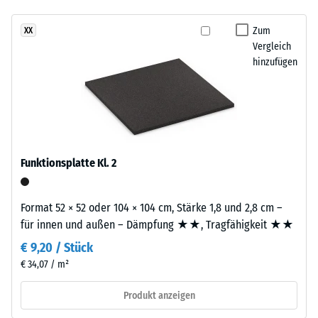
- Beständigkeit
gegen
Zum
XX
Dieses
abrasiven
Vergleich
Produkt
Verschleiß -
hinzufügen
ist
Skalenwert 3 =
zweilagig
"sehr gut" (BS
7188)
aufgebaut.
Die
Wasserdurchlässigkeit
ca.
(EN 12616) -
2
Skalenwert 2 =
Funktionsplatte Kl. 2
mm
Infiltration bis zu 10
starke
mm/h (10 l/h/m²)
Nutzschicht
Format 52 × 52 oder 104 × 104 cm, Stärke 1,8 und 2,8 cm –
Rutschhemmung
besteht
für innen und außen – Dämpfung ★★, Tragfähigkeit ★★
(EN 16165) -
aus
Skalenwert 3 =
€ 9,20 / Stück
neu
mittlerer
€ 34,07 / m²
hergestelltem,
Akzeptanzwinkel
durchgefärbtem
ca. 15°, Gruppe
Produkt anzeigen
und
R10