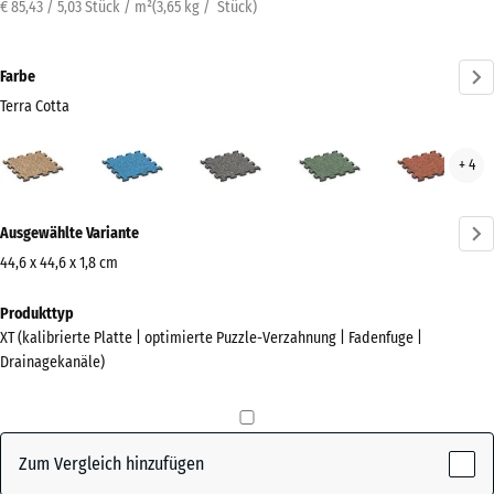
€ 85,43 / 5,03 Stück / m²
(
3,65
kg
/ Stück)
Farbe
Terra Cotta
Terra
Atlantik
Dunkelgrauer
Englischer
Feue
+ 4
Cotta
Granit
Rasen
(active)
Mehr
Ausgewählte Variante
Informationen
zu
44,6 x 44,6 x 1,8 cm
den
Abmessungen
Produkttyp
Farben?
für
XT (kalibrierte Platte | optimierte Puzzle-Verzahnung | Fadenfuge |
den
Farbpalette
Drainagekanäle)
Versand
anzeigen
485
Terra
x
(active)
Cotta
485
Zum Vergleich hinzufügen
x