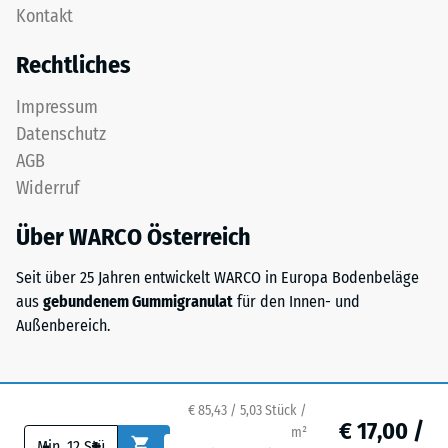
Zur
Kontakt
in
Bestimmung
einem
Rechtliches
der
Schichtsystem
Druckfestigkeit
konzipiert:
Impressum
wird
Eine
Datenschutz
das
oder
Prüfverfahren
AGB
mehrere
nach
Widerruf
Lagen
BS
werden
7188:1998
Über WARCO Österreich
übereinander
angewendet.
verlegt,
Dabei
Seit über 25 Jahren entwickelt WARCO in Europa Bodenbeläge
die
wird
aus
gebundenem Gummigranulat
für den Innen- und
Puzzleverzahnung
ein
Außenbereich.
hält
Prüfkörper
die
mit
obere
einer
Schicht
€ 85,43 / 5,03 Stück /
Fläche
€ 17,00 /
lagestabil.
m²
-
+
von