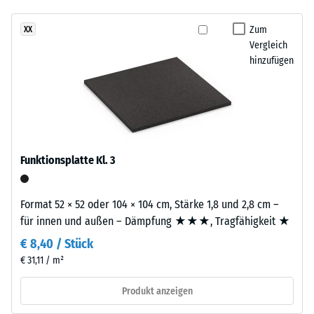
Stoßdämpfung.
7188)
kein
und
Produkt
Scheinbare
erzeugt
Zum
XX
für
Dichte -
Vergleich
ein
den
Skalenwert
hinzufügen
natürlich
4 = 900 bis
Produktvergleich
anmutendes
1000
ausgewählt.
Farbbild,
kg/m³
das
mediterrane
Stoß-, Schwingungs-
und
Ton-
Funktionsplatte Kl. 3
Trittschalldämmung
und
– Skalenwert 1 =
Erdmaterialien
spürbare Dämpfung
assoziiert.
Format 52 × 52 oder 104 × 104 cm, Stärke 1,8 und 2,8 cm –
Rutschfestigkeit Klasse
für innen und außen – Dämpfung ★★★, Tragfähigkeit ★
DS (EN 14041) -
Material
€ 8,40 / Stück
Skalenwert 2 =
–
€ 31,11 / m²
Gleitreibungskoeffizient
Bestandteile
ca. 0,38
und
Produkt anzeigen
Abriebfestigkeit
Aufbau