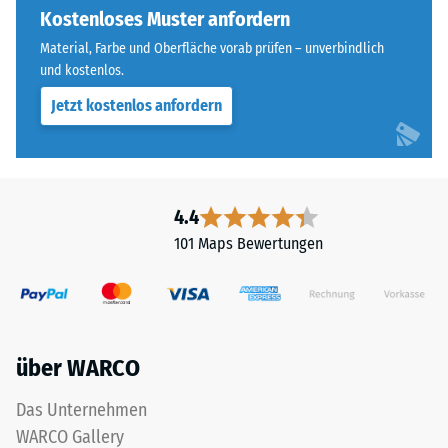
Widerstandsfähigkeit
runde
Kostenloses Muster anfordern
gegenüber
Zahnform
Material, Farbe und Oberfläche vorab prüfen – unverbindlich
Punktbelastungen
sorgt
und kostenlos.
hinweist.
für
Punktbelastungen
Jetzt kostenlos anfordern
einen
entstehen
besonders
z.
stabilen
B.
Plattenverbund
durch
und
4.4
Schuhe
verhindert
101 Maps Bewertungen
mit
ein
hohen
Aufeinanderrutschen
Absätzen,
der
Möbelbeine,
Zähne.
Pflanzkübel
Diese
über WARCO
auf
Platte
Rollen
ist
Das Unternehmen
oder
als
WARCO Gallery
Gerätefüße.
Deckplatte