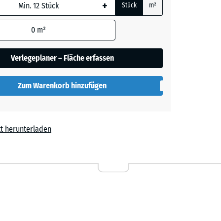
+
Stück
m²
her
 wird
den
0
m²
en nicht
gegeben)
lut
Verlegeplaner – Fläche erfassen
rechnung
Zum Warenkorb hinzufügen
t herunterladen
l