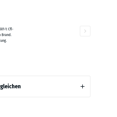
7,30
n
1-1: Cfl-
m Brand.
lung.
rgleichen
 Entlastung (BS 7188)