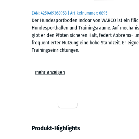
EAN:
4251469368958
| Artikelnummer:
6895
Der Hundesportboden Indoor von WARCO ist ein fläch
Hundesporthallen und Trainingsräume. Auf mechanisc
gibt er den Pfoten sicheren Halt, federt Abbrems- 
frequentierter Nutzung eine hohe Standzeit. Er eigne
Trainingseinrichtungen.
Einfache Verlegung
mehr anzeigen
Die Platten werden schwimmend, also ohne weitere 
Untergrund verlegt. Die kalibrierte Puzzleverzahnung 
zusammen und ist dank der fehlenden Fase in der Fl
Stich- oder Kreissäge vorgenommen werden. Einzelne
austauschen oder ergänzen.
Rutschhemmend und pfotenschonend
Produkt-Highlights
Die strukturierte Oberfläche bietet sicheren Halt fü