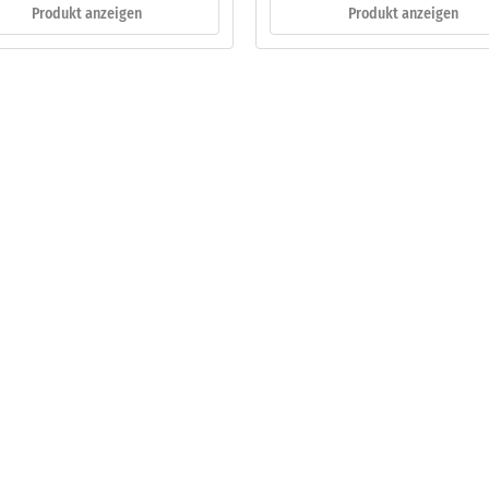
Produkt anzeigen
Produkt anzeigen
eibende
llung
en
stung