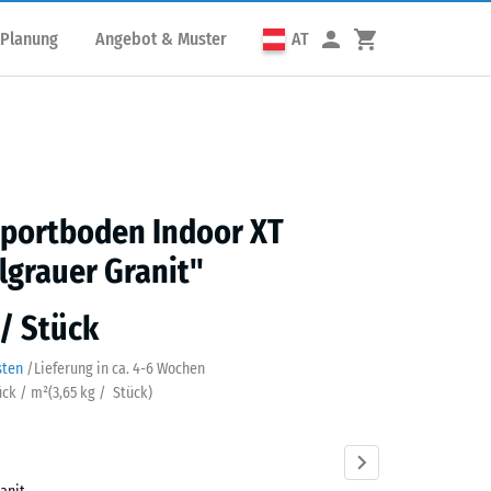
 Planung
Angebot & Muster
AT
portboden Indoor XT
grauer Granit"
 / Stück
sten
/
Lieferung in ca.
4-6 Wochen
ück / m²
(
3,65
kg
/ Stück)