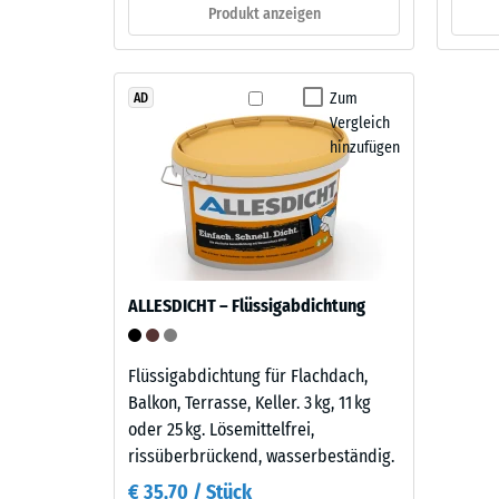
farblosem,
Produkt anzeigen
verbl
UV-
beständigem
Einde
Bindemittel
nach
Zum
AD
verarbeitet.
Vergleich
24
Die
hinzufügen
Mischung
Stund
erzeugt
Entla
ein
(BS
changierendes,
natürlich
7188)
wirkendes
ALLESDICHT – Flüssigabdichtung
Farbbild,
das
an
Flüssigabdichtung für Flachdach,
4 / 5
dunklen
Balkon, Terrasse, Keller. 3 kg, 11 kg
Naturstein
oder 25 kg. Lösemittelfrei,
erinnert.
rissüberbrückend, wasserbeständig.
Da
€ 35,70 / Stück