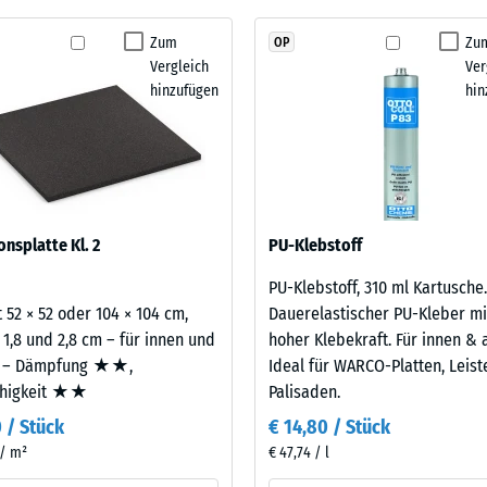
ämpfung.
Schwingungs- und Trittschalldämmung – Skalenwert 1 = spürbare Dämpfung
kein
Zum
Zu
OP
stigkeit Klasse DS (EN 14041) - Skalenwert 2 = Gleitreibungskoeffizient ca. 0,38
Produkt
Vergleich
Ver
für
stigkeit - Beständigkeit gegen abrasiven Verschleiß - Skalenwert 3 = "sehr gut
hinzufügen
hin
den
rchlässigkeit (EN 12616) - Skalenwert 2 = Infiltration bis zu 10 mm/h (10 l/h/
Produktvergleich
ausgewählt.
emmung (EN 16165) - Skalenwert 3 = mittlerer Akzeptanzwinkel ca. 15°, Gruppe
mmung - Skalenwert 2 = Wärmeleitfähigkeit ca. 0,12 W/(m·K)
estigkeit
onsplatte Kl. 2
PU-Klebstoff
PU-Klebstoff, 310 ml Kartusche.
nwert
 52 × 52 oder 104 × 104 cm,
Dauerelastischer PU-Kleber mi
 1,8 und 2,8 cm – für innen und
hoher Klebekraft. Für innen & 
 – Dämpfung ★★,
Ideal für WARCO-Platten, Leis
ähigkeit ★★
Palisaden.
0 / Stück
€ 14,80 / Stück
 / m²
€ 47,74 / l