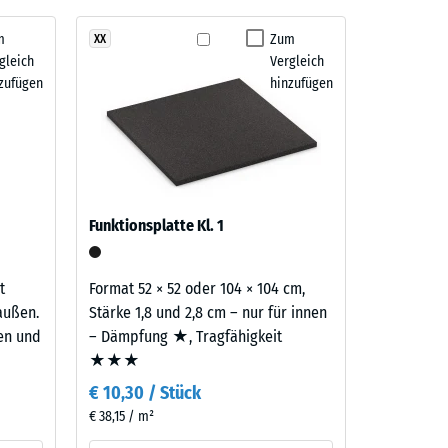
m
Zum
XX
gleich
Vergleich
" (BS 7188)
zufügen
hinzufügen
m²)
 R10
Funktionsplatte Kl. 1
t
Format 52 × 52 oder 104 × 104 cm,
außen.
Stärke 1,8 und 2,8 cm – nur für innen
ten und
– Dämpfung ★, Tragfähigkeit
★★★
€ 10,30 / Stück
€ 38,15 / m²