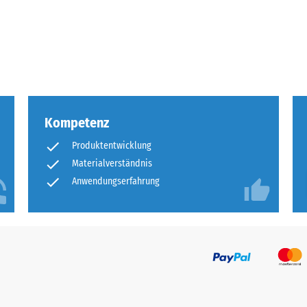
tigkeit
fes
bt
and
Kompetenz
le
Produktentwicklung
gen.
Materialverständnis
Anwendungserfahrung
f