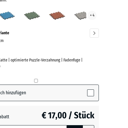
anit
elgrauer
Atlantik
Englischer
Feuersglut
Grauer
+ 4
t
Rasen
Granit
ve)
riante
 cm
Platte | optimierte Puzzle-Verzahnung | Fadenfuge |
e
)
rauer
ctive)
ch hinzufügen
€ 17,00 / Stück
abatt
e, blau