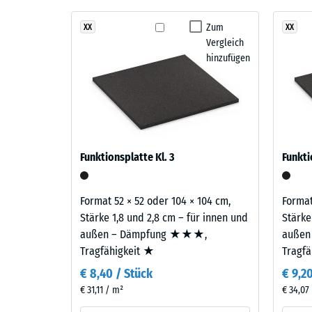
Gummigranulat übernimmt Tragfähigkeit und Stoßd
Stoß-, 
Bei
Zum
XX
XX
Rutschfe
Vergleich
Produkten
Abriebfe
hinzufügen
in
der
Wasserdu
Farbe
Rutschh
Dunkelgrauer
Granit
Wärmedä
wird
Druckf
Funktionsplatte Kl. 3
Funkti
EPDM-
-
Granulat
Skale
in
Format 52 × 52 oder 104 × 104 cm,
Format
verschiedenen
4
Stärke 1,8 und 2,8 cm – für innen und
Stärke
Grautönen
außen – Dämpfung ★★★,
außen
=
sowie
Tragfähigkeit ★
Tragf
ca.
in
€ 8,40 / Stück
€ 9,2
Schwarz
0,25
€ 31,11 / m²
€ 34,07
mit
mm