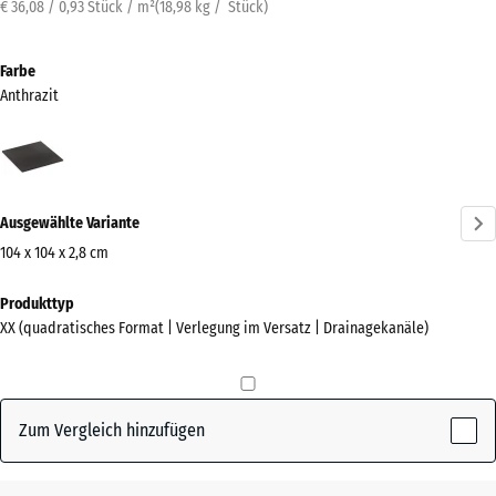
€ 36,08 / 0,93 Stück / m²
(
18,98
kg
/ Stück)
Farbe
Anthrazit
Anthrazit
(active)
Ausgewählte Variante
104 x 104 x 2,8 cm
Abmessungen
Produkttyp
für
XX (quadratisches Format | Verlegung im Versatz | Drainagekanäle)
den
Versand
1040
x
Zum Vergleich hinzufügen
1040
x