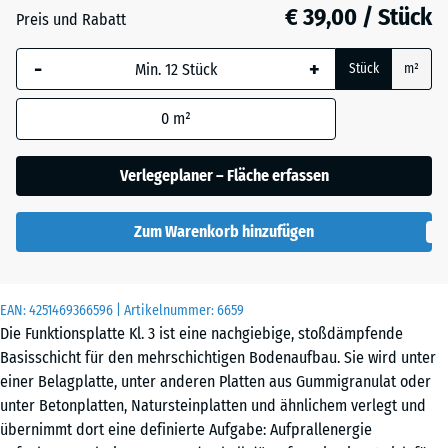
28
€ 39,00 / Stück
Preis und Rabatt
mm
-
+
Die gewählte, blau
Stück
m²
umrandete
Abmessung wird
0
m²
(sofern in den
Produktdaten nicht
Verlegeplaner – Fläche erfassen
anders angegeben)
für die
Zum Warenkorb hinzufügen
Bedarfsberechnung
verwendet.
104
EAN:
4251469366596
| Artikelnummer:
6659
x
Die Funktionsplatte Kl. 3 ist eine nachgiebige, stoßdämpfende
104
Basisschicht für den mehrschichtigen Bodenaufbau. Sie wird unter
x
einer Belagplatte, unter anderen Platten aus Gummigranulat oder
2,8
unter Betonplatten, Natursteinplatten und ähnlichem verlegt und
cm
übernimmt dort eine definierte Aufgabe: Aufprallenergie