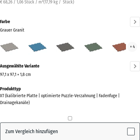
€ 68,26 / 1,06 Stück / m²
(
17,19
kg
/ Stück)
Farbe
Grauer Granit
Grauer
Atlantik
Dunkelgrauer
Englischer
Feue
+ 4
Granit
Granit
Rasen
(active)
Mehr
Ausgewählte Variante
Informationen
zu
97,1 x 97,1 × 1,8 cm
den
Abmessungen
Produkttyp
Farben?
für
XT (kalibrierte Platte | optimierte Puzzle-Verzahnung | Fadenfuge |
den
Farbpalette
Drainagekanäle)
Versand
anzeigen
1010
Grauer
x
(active)
Granit
1010
Zum Vergleich hinzufügen
x