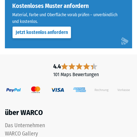
Widerstandsfähigkeit
an
Kostenloses Muster anfordern
gegenüber
allen
Material, Farbe und Oberfläche vorab prüfen – unverbindlich
Punktbelastungen
vier
und kostenlos.
hinweist.
Seiten
Punktbelastungen
Jetzt kostenlos anfordern
ausgebildet.
entstehen
Die
z.
runde
B.
Zahnform
durch
sorgt
4.4
Schuhe
für
101 Maps Bewertungen
mit
einen
hohen
besonders
Absätzen,
stabilen
Möbelbeine,
Plattenverbund
Pflanzkübel
und
über WARCO
auf
verhindert
Rollen
ein
Das Unternehmen
oder
Aufeinanderrutschen
WARCO Gallery
Gerätefüße.
der