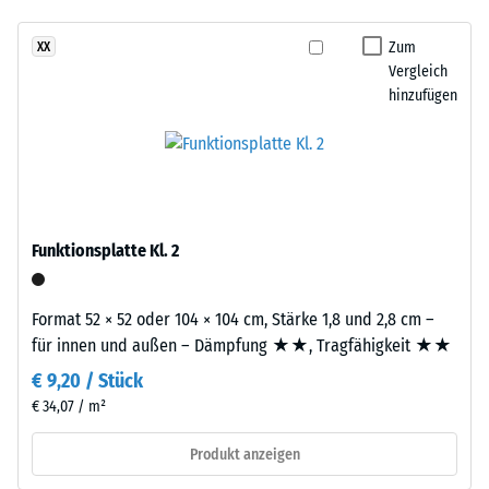
- Beständigkeit
und
gegen
Aufbau
Zum
XX
abrasiven
Vergleich
Verschleiß -
hinzufügen
Dieses
Skalenwert 3 =
Produkt
"sehr gut" (BS
7188)
ist
zweilagig
Wasserdurchlässigkeit
aufgebaut.
(EN 12616) -
Die
Skalenwert 2 =
Funktionsplatte Kl. 2
ca.
Infiltration bis zu 10
2
mm/h (10 l/h/m²)
mm
Format 52 × 52 oder 104 × 104 cm, Stärke 1,8 und 2,8 cm –
Rutschhemmung
starke
für innen und außen – Dämpfung ★★, Tragfähigkeit ★★
(EN 16165) -
Nutzschicht
Skalenwert 3 =
€ 9,20 / Stück
besteht
mittlerer
€ 34,07 / m²
aus
Akzeptanzwinkel
neu
ca. 15°, Gruppe
Produkt anzeigen
hergestelltem,
R10