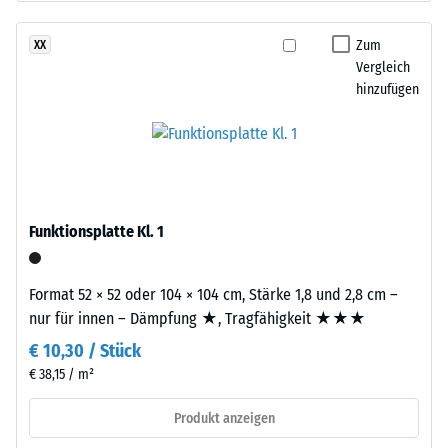
Basisschicht
24
besteht
Zum
XX
Stunden
aus
Vergleich
Entlastung
gereinigtem,
hinzufügen
schwarzem
(BS
ELT-
7188)
Gummigranulat
feiner
Körnung,
gebunden
Funktionsplatte Kl. 1
mit
/ 5
Polyurethan.
Format 52 × 52 oder 104 × 104 cm, Stärke 1,8 und 2,8 cm –
Die
nur für innen – Dämpfung ★, Tragfähigkeit ★★★
Abkürzung
€ 10,30 / Stück
ELT
Die
steht
€ 38,15 / m²
Druckfestigkeit
für
eines
Produkt anzeigen
„End
Werkstoffes
of