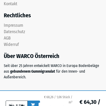
Zur
Kontakt
Zähne.
Bestimmung
Diese
Rechtliches
der
Platte
Druckfestigkeit
ist
Impressum
wird
als
Datenschutz
das
Deckplatte
Prüfverfahren
AGB
in
nach
Widerruf
einem
BS
Schichtsystem
7188:1998
Über WARCO Österreich
konzipiert:
angewendet.
Eine
Dabei
Seit über 25 Jahren entwickelt WARCO in Europa Bodenbeläge
oder
wird
aus
gebundenem Gummigranulat
für den Innen- und
mehrere
ein
Außenbereich.
Lagen
Prüfkörper
werden
mit
übereinander
einer
verlegt,
€ 68,26 / 1,06 Stück /
Fläche
€ 64,30 /
die
m²
-
+
von