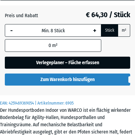
18
mm
Atlantik
€ 64,30 / Stück
Preis und Rabatt
Die gewählte, blau
-
+
Stück
m²
umrandete
Dunkelgrauer
Abmessung wird
Granit
0
m²
(sofern in den
Produktdaten nicht
anders angegeben)
Verlegeplaner – Fläche erfassen
Englischer
für die
Rasen
Bedarfsberechnung
Zum Warenkorb hinzufügen
verwendet.
Feuersglut
97,1
x
EAN:
4251469369054
| Artikelnummer:
6905
97,1
Der Hundesportboden Indoor von WARCO ist ein flächig wirkender
×
Bodenbelag für Agility-Hallen, Hundesporthallen und
Lavendel
1,8
Trainingsräume. Auf mechanische Belastbarkeit und
cm
Abriebfestigkeit ausgelegt, gibt er den Pfoten sicheren Halt, federt