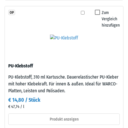
durchgefärbtem
Wärmedämmung -
und
Skalenwert 2 =
Zum
OP
schadstofffreiem
Wärmeleitfähigkeit
Vergleich
EPDM-
ca. 0,12 W/(m·K)
hinzufügen
Granulat
Druckfestigkeit
(Ethylen-
-
Propylen-
Dien-
Skalenwert
Kautschuk),
4
gebunden
PU-Klebstoff
=
mit
PU-Klebstoff, 310 ml Kartusche. Dauerelastischer PU-Kleber
Polyurethan.
ca.
mit hoher Klebekraft. Für innen & außen. Ideal für WARCO-
Die
0,25
Platten, Leisten und Palisaden.
Nutzschicht
mm
hat
€ 14,80 / Stück
eine
verbleibende
€ 47,74 / l
geschlossene
Eindellung
Oberfläche.
Produkt anzeigen
nach
Die