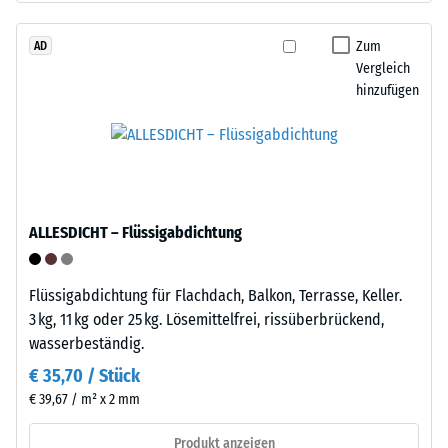
beschreibt
Life
seinen
Tyres"
Zum
AD
Widerstand
Vergleich
–
gegen
hinzufügen
das
punktuelle
Granulat
Belastungen.
stammt
Sie
aus
gibt
dem
an,
Recycling
in
ALLESDICHT – Flüssigabdichtung
von
welchem
Altreifen.
Maße
Die
Flüssigabdichtung für Flachdach, Balkon, Terrasse, Keller.
der
Basisschicht
3 kg, 11 kg oder 25 kg. Lösemittelfrei, rissüberbrückend,
Werkstoff
wird
wasserbeständig.
unter
mit
der
€ 35,70 / Stück
hoher
Einwirkung
€ 39,67 / m² x 2 mm
Dichte
einer
gepresst.
Produkt anzeigen
definierten