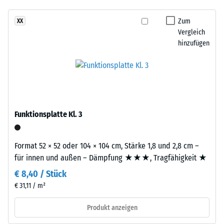
Stoßdämpfung.
7188)
kein
dunklen
Produkt
Scheinbare
Grautönen
Zum
XX
für
Dichte -
Vergleich
sowie
den
Skalenwert
hinzufügen
Anthrazit
4 = 900 bis
Produktvergleich
und
1000
ausgewählt.
erzeugt
kg/m³
ein
lebendiges,
Stoß-, Schwingungs-
und
natürlich
Funktionsplatte Kl. 3
Trittschalldämmung
wirkendes
– Skalenwert 1 =
Farbbild
spürbare Dämpfung
wie
Format 52 × 52 oder 104 × 104 cm, Stärke 1,8 und 2,8 cm –
geschliffener
Rutschfestigkeit Klasse
für innen und außen – Dämpfung ★★★, Tragfähigkeit ★
Stein.
DS (EN 14041) -
€ 8,40 / Stück
Skalenwert 2 =
€ 31,11 / m²
Gleitreibungskoeffizient
Material
ca. 0,38
–
Produkt anzeigen
Abriebfestigkeit
Bestandteile