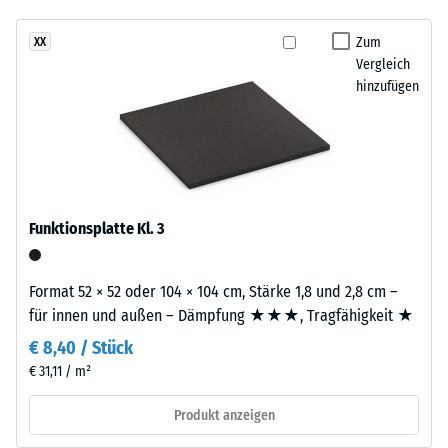
Stoßdämpfung.
7188)
kein
kräftiges,
Produkt
Scheinbare
frisches
Zum
XX
für
Dichte -
Vergleich
Farbbild
den
Skalenwert
hinzufügen
ergeben,
4 = 900 bis
Produktvergleich
das
1000
ausgewählt.
an
kg/m³
offenes
Wasser
Stoß-, Schwingungs-
und
erinnert.
Funktionsplatte Kl. 3
Trittschalldämmung
– Skalenwert 1 =
Material
spürbare Dämpfung
Format 52 × 52 oder 104 × 104 cm, Stärke 1,8 und 2,8 cm –
–
Rutschfestigkeit Klasse
für innen und außen – Dämpfung ★★★, Tragfähigkeit ★
Bestandteile
DS (EN 14041) -
und
€ 8,40 / Stück
Skalenwert 2 =
Aufbau
€ 31,11 / m²
Gleitreibungskoeffizient
ca. 0,38
Produkt anzeigen
Dieses
Abriebfestigkeit
Produkt