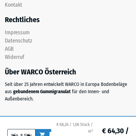
Zur
Kontakt
Deckplatte
Bestimmung
in
Rechtliches
der
einem
Druckfestigkeit
Schichtsystem
Impressum
wird
konzipiert:
Datenschutz
das
Eine
Prüfverfahren
AGB
oder
nach
Widerruf
mehrere
BS
Lagen
7188:1998
Über WARCO Österreich
werden
angewendet.
übereinander
Dabei
Seit über 25 Jahren entwickelt WARCO in Europa Bodenbeläge
verlegt,
wird
aus
gebundenem Gummigranulat
für den Innen- und
die
ein
Außenbereich.
Puzzleverzahnung
Prüfkörper
hält
mit
die
einer
obere
€ 68,26 / 1,06 Stück /
Fläche
€ 64,30 /
Schicht
m²
-
+
von