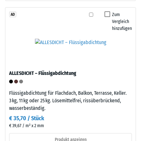
beschreibt
stammt
seinen
aus
Zum
AD
Widerstand
Vergleich
dem
gegen
hinzufügen
Recycling
punktuelle
von
Belastungen.
Altreifen.
Sie
Die
gibt
Basisschicht
an,
wird
in
ALLESDICHT – Flüssigabdichtung
mit
welchem
hoher
Maße
Dichte
Flüssigabdichtung für Flachdach, Balkon, Terrasse, Keller.
der
gepresst.
3 kg, 11 kg oder 25 kg. Lösemittelfrei, rissüberbrückend,
Werkstoff
wasserbeständig.
unter
Einbau
der
€ 35,70 / Stück
–
Einwirkung
€ 39,67 / m² x 2 mm
Verarbeitung
einer
–
Produkt anzeigen
definierten