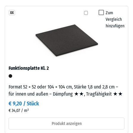
- Beständigkeit
ist
gegen
Zum
XX
zweilagig
abrasiven
Vergleich
aufgebaut.
Verschleiß -
hinzufügen
Die
Skalenwert 3 =
ca.
"sehr gut" (BS
7188)
2
mm
Wasserdurchlässigkeit
starke
(EN 12616) -
Nutzschicht
Skalenwert 2 =
Funktionsplatte Kl. 2
besteht
Infiltration bis zu 10
aus
mm/h (10 l/h/m²)
neu
Format 52 × 52 oder 104 × 104 cm, Stärke 1,8 und 2,8 cm –
Rutschhemmung
hergestelltem,
für innen und außen – Dämpfung ★★, Tragfähigkeit ★★
(EN 16165) -
durchgefärbtem
Skalenwert 3 =
€ 9,20 / Stück
und
mittlerer
€ 34,07 / m²
schadstofffreiem
Akzeptanzwinkel
EPDM-
ca. 15°, Gruppe
Produkt anzeigen
Granulat
R10