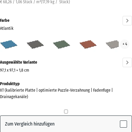
€ 68,26 / 1,06 Stück / m²
(
17,19
kg
/ Stück)
Farbe
Atlantik
Atlantik
Dunkelgrauer
Englischer
Feuersglut
Grau
+ 4
(active)
Granit
Rasen
Gran
Mehr
Ausgewählte Variante
Informationen
zu
97,1 x 97,1 × 1,8 cm
den
Abmessungen
Produkttyp
Farben?
für
XT (kalibrierte Platte | optimierte Puzzle-Verzahnung | Fadenfuge |
den
Farbpalette
Drainagekanäle)
Versand
anzeigen
1010
(active)
Atlantik
x
1010
Zum Vergleich hinzufügen
x