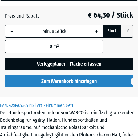
18
Dunkelgrauer
mm
Granit
€ 64,30 / Stück
Preis und Rabatt
Die gewählte, blau
-
+
Stück
m²
umrandete
Englischer
Abmessung wird
Rasen
0
m²
(sofern in den
Produktdaten nicht
anders angegeben)
Verlegeplaner – Fläche erfassen
Feuersglut
für die
Bedarfsberechnung
Zum Warenkorb hinzufügen
verwendet.
Grauer
Granit
97,1
x
EAN:
4251469369115
| Artikelnummer:
6911
97,1
Der Hundesportboden Indoor von WARCO ist ein flächig wirkender
×
Lavendel
Bodenbelag für Agility-Hallen, Hundesporthallen und
1,8
Trainingsräume. Auf mechanische Belastbarkeit und
cm
Abriebfestigkeit ausgelegt, gibt er den Pfoten sicheren Halt, federt