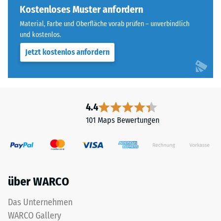
Widerstandsfähigkeit
Die
Kostenloses Muster anfordern
gegenüber
runde
Material, Farbe und Oberfläche vorab prüfen – unverbindlich
Punktbelastungen
Zahnform
und kostenlos.
hinweist.
sorgt
Punktbelastungen
Jetzt kostenlos anfordern
für
entstehen
einen
z.
besonders
B.
stabilen
durch
Plattenverbund
4.4
Schuhe
und
101 Maps Bewertungen
mit
verhindert
hohen
ein
Absätzen,
Aufeinanderrutschen
Möbelbeine,
der
Pflanzkübel
Zähne.
über WARCO
auf
Diese
Rollen
Platte
Das Unternehmen
oder
ist
WARCO Gallery
Gerätefüße.
als