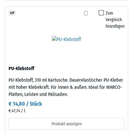
(Ethylen-
Wärmedämmung -
Propylen-
Skalenwert 2 =
Zum
OP
Dien-
Wärmeleitfähigkeit
Vergleich
Kautschuk),
ca. 0,12 W/(m·K)
hinzufügen
gebunden
Druckfestigkeit
mit
-
Polyurethan.
Die
Skalenwert
Nutzschicht
4
hat
PU-Klebstoff
=
eine
PU-Klebstoff, 310 ml Kartusche. Dauerelastischer PU-Kleber
geschlossene
ca.
mit hoher Klebekraft. Für innen & außen. Ideal für WARCO-
Oberfläche.
0,25
Platten, Leisten und Palisaden.
Die
mm
Basisschicht
€ 14,80 / Stück
besteht
verbleibende
€ 47,74 / l
aus
Eindellung
gereinigtem,
Produkt anzeigen
nach
schwarzem