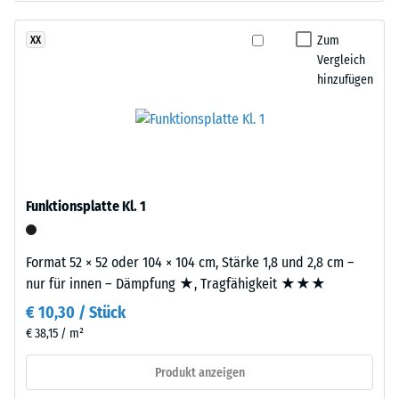
ELT-
24
Gummigranulat
Zum
XX
Stunden
feiner
Vergleich
Entlastung
Körnung,
hinzufügen
gebunden
(BS
mit
7188)
Polyurethan.
Die
Abkürzung
ELT
Funktionsplatte Kl. 1
steht
/ 5
für
Format 52 × 52 oder 104 × 104 cm, Stärke 1,8 und 2,8 cm –
„End
nur für innen – Dämpfung ★, Tragfähigkeit ★★★
of
€ 10,30 / Stück
Life
Die
Tyres"
€ 38,15 / m²
Druckfestigkeit
–
eines
Produkt anzeigen
das
Werkstoffes
Granulat