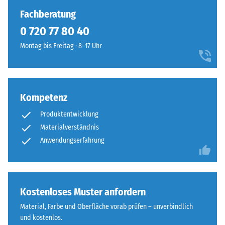
gedrückt.
kaum
Fachberatung
Die
sichtbare
0 720 77 80 40
resultierende
Haarfuge.
Eindrucktiefe
Montag bis Freitag · 8–17 Uhr
Bei
wird
gleichem
zunächst
Farbdesign
unmittelbar
sind
nach
die
Kompetenz
der
Platten
Belastung
Produktentwicklung
kaum
und
Materialverständnis
zu
dann
Anwendungserfahrung
erkennen,
in
die
regelmäßigen
Oberfläche
Abständen
wirkt
über
Kostenloses Muster anfordern
durchgehend
einen
und
Material, Farbe und Oberfläche vorab prüfen – unverbindlich
Zeitraum
einheitlich.
und kostenlos.
von