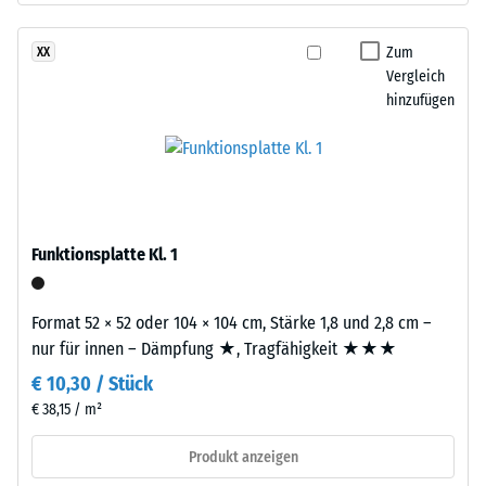
nach
feiner
Körnung
Zum
XX
24
und
Vergleich
Stunden
hinzufügen
einem
Entlastung
Polyurethan-
Bindemittel.
(BS
Die
7188)
Abkürzung
ELT
Funktionsplatte Kl. 1
steht
für
/ 5
„End
Format 52 × 52 oder 104 × 104 cm, Stärke 1,8 und 2,8 cm –
of
nur für innen – Dämpfung ★, Tragfähigkeit ★★★
Life
€ 10,30 / Stück
Tyres“
€ 38,15 / m²
–
Die
das
Druckfestigkeit
Produkt anzeigen
Granulat
eines