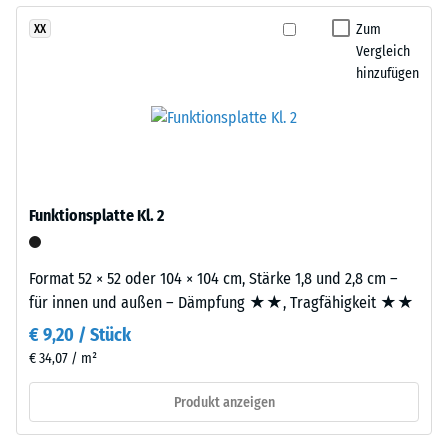
geringere
Zum
XX
Widerstandsfähigkeit
Vergleich
gegenüber
hinzufügen
Punktbelastungen
hinweist.
Punktbelastungen
Die
entstehen
Platten
z.
werden
B.
präzise
Funktionsplatte Kl. 2
durch
aus
Schuhe
einem
mit
Format 52 × 52 oder 104 × 104 cm, Stärke 1,8 und 2,8 cm –
größeren
hohen
für innen und außen – Dämpfung ★★, Tragfähigkeit ★★
Format
Absätzen,
geschnitten,
€ 9,20 / Stück
Möbelbeine,
wobei
€ 34,07 / m²
Pflanzkübel
die
auf
Produkt anzeigen
Puzzleverzahnung
Rollen
an
oder