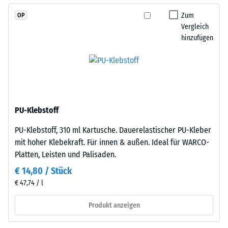
den
Gerätefüße.
Rändern
Zum
OP
Zur
entsteht.
Vergleich
Bestimmung
hinzufügen
Jede
der
Seite
Druckfestigkeit
kann
wird
an
das
jede
Prüfverfahren
Seite
nach
PU-Klebstoff
einer
BS
anderen
PU-Klebstoff, 310 ml Kartusche. Dauerelastischer PU-Kleber
7188:1998
Platte
mit hoher Klebekraft. Für innen & außen. Ideal für WARCO-
angewendet.
angelegt
Platten, Leisten und Palisaden.
Dabei
werden.
wird
€ 14,80 / Stück
Die
ein
€ 47,74 / l
Verzahnung
Prüfkörper
greift
mit
Produkt anzeigen
passgenau
einer
ineinander