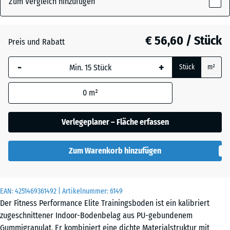
Zum Vergleich hinzufügen
x
20
Altsilber
mm
€ 56,60 / Stück
Preis und Rabatt
Die gewählte, blau
Anthrazit
- € 12,60
-
+
Stück
m²
umrandete
Abmessung wird
0
m²
(sofern in den
Farngrün
Produktdaten nicht
anders angegeben)
Verlegeplaner – Fläche erfassen
für die
Leicht Blau
Bedarfsberechnung
- € 47,70
Gesprenkelt
Zum Warenkorb hinzufügen
verwendet.
100
x
Leicht Gelb
EAN:
4251469361492
| Artikelnummer:
6149
- € 47,70
100
Gesprenkelt
Der Fitness Performance Elite Trainingsboden ist ein kalibriert
x 2
zugeschnittener Indoor-Bodenbelag aus PU-gebundenem
cm
Gummigranulat. Er kombiniert eine dichte Materialstruktur mit