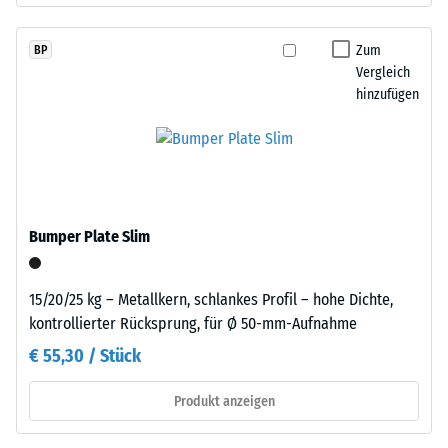
einer
anthrazitfarbene
definierten
Produkte
Kraft
Zum
BP
wird
Vergleich
nachgibt.
ein
hinzufügen
Eine
farbloses,
geringe
für
Eindringtiefe
farbige
weist
Varianten
auf
ein
eine
pigmentiertes
Bumper Plate Slim
hohe
Bindemittel
Druckfestigkeit
verwendet.
hin,
15/20/25 kg – Metallkern, schlankes Profil – hohe Dichte,
während
kontrollierter Rücksprung, für Ø 50-mm-Aufnahme
Einbau
eine
€ 55,30 / Stück
–
größere
Verarbeitung
Eindringtiefe
Produkt anzeigen
–
auf
Montage
eine