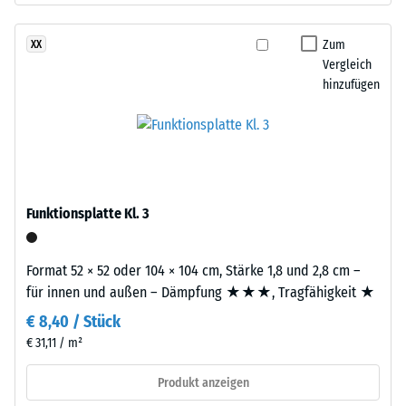
stammt
Werkstoffes
aus
beschreibt
Zum
XX
dem
seinen
Vergleich
Recycling
Widerstand
hinzufügen
von
gegen
Altreifen.
punktuelle
Daraus
Belastungen.
ergibt
Sie
sich
gibt
eine
an,
Funktionsplatte Kl. 3
gleichmäßige,
in
fein
welchem
strukturierte
Format 52 × 52 oder 104 × 104 cm, Stärke 1,8 und 2,8 cm –
Maße
und
für innen und außen – Dämpfung ★★★, Tragfähigkeit ★
der
verdichtete
€ 8,40 / Stück
Werkstoff
Oberfläche.
unter
€ 31,11 / m²
Für
der
schwarze
Produkt anzeigen
Einwirkung
bzw.