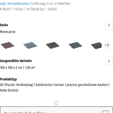
zzgl. Versandkosten
/
Lieferung in ca.
2-3 Wochen
€ 56,60 / 1 Stück / m²
(
20,00
kg
/ Stück)
Farbe
Mineralrot
Mineralrot
Altsilber
Anthrazit
Farngrün
Leic
+ 5
(active)
Blau
Gesp
Mehr
Ausgewählte Variante
Informationen
zu
100 x 100 x 2 cm | 1,00 m²
den
Abmessungen
Produkttyp
Farben?
für
DZ (Puzzle-Verbindung | kalibriertes Format | präzise geschnittene Kanten |
den
Farbpalette
hohe Dichte)
Versand
anzeigen
1060
(active)
Mineralrot
x
1060