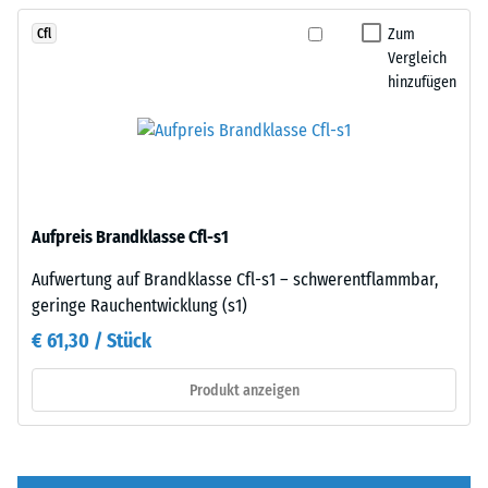
Fläche
und
von
Zum
Cfl
bildet
100
Vergleich
eine
mm²
hinzufügen
feste,
(entspricht
lagestabile
1
Verbindung.
cm²)
Da
mit
die
einer
Kanten
Aufpreis Brandklasse Cfl-s1
Kraft
rechtwinklig
von
geschnitten
Aufwertung auf Brandklasse Cfl-s1 – schwerentflammbar,
1000
sind
geringe Rauchentwicklung (s1)
N
–
€ 61,30 / Stück
(ca.
ohne
105
Fase
Produkt anzeigen
kg)
–
auf
entsteht
eine
lediglich
Materialprobe
eine