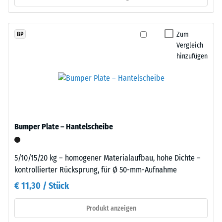
gelangen. Alle Lagen werden lose übereinander verlegt. Ein
R10
Farbton
Nachweis nach DIN 4109 gilt für den vollständigen
nachdunkelt.
Wärmedämmung -
Bauteilaufbau samt Übertragungswegen, nicht für eine einzelne
Zum
BP
Skalenwert 3 =
Platte.
Vergleich
Wärmeleitfähigkeit
Material
hinzufügen
ca. 0,11 W/(m·K)
–
Druckfestigkeit
Bestandteile
und
-
Aufbau
Skalenwert
5
Bumper Plate – Hantelscheibe
=
Das
Produkt
ca.
5/10/15/20 kg – homogener Materialaufbau, hohe Dichte –
besteht
0
kontrollierter Rücksprung, für Ø 50-mm-Aufnahme
aus
mm
€ 11,30 / Stück
gereinigtem,
schwarzem
verbleibende
Produkt anzeigen
ELT-
Eindellung
Gummigranulat