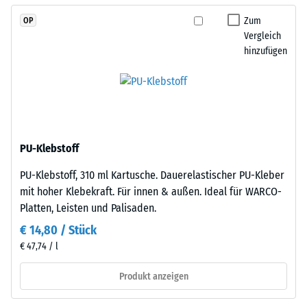
die
Gerätefüße.
Kanten
Zum
OP
Zur
rechtwinklig
Vergleich
Bestimmung
hinzufügen
geschnitten
der
sind
Druckfestigkeit
–
wird
ohne
das
Fase
Prüfverfahren
–
nach
PU-Klebstoff
entsteht
BS
lediglich
PU-Klebstoff, 310 ml Kartusche. Dauerelastischer PU-Kleber
7188:1998
eine
mit hoher Klebekraft. Für innen & außen. Ideal für WARCO-
angewendet.
kaum
Platten, Leisten und Palisaden.
Dabei
sichtbare
wird
€ 14,80 / Stück
Haarfuge.
ein
€ 47,74 / l
Bei
Prüfkörper
gleichem
mit
Produkt anzeigen
Farbdesign
einer
sind