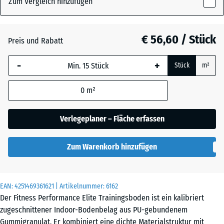
Zum Vergleich hinzufügen
x
20
Anthrazit
- € 12,60
mm
€ 56,60 / Stück
Preis und Rabatt
Die gewählte, blau
Farngrün
-
+
Stück
m²
umrandete
Abmessung wird
0
m²
(sofern in den
Leicht Blau
Produktdaten nicht
- € 47,70
Gesprenkelt
anders angegeben)
Verlegeplaner – Fläche erfassen
für die
Bedarfsberechnung
Leicht Gelb
Zum Warenkorb hinzufügen
verwendet.
- € 47,70
Gesprenkelt
100
x
EAN:
4251469361621
| Artikelnummer:
6162
100
Der Fitness Performance Elite Trainingsboden ist ein kalibriert
Leicht Grau
x 2
- € 13,50
zugeschnittener Indoor-Bodenbelag aus PU-gebundenem
Gesprenkelt
cm
Gummigranulat. Er kombiniert eine dichte Materialstruktur mit