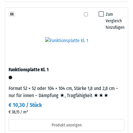
nach
sich
eine
Zum
XX
24
gleichmäßige,
Vergleich
Stunden
hinzufügen
fein
Entlastung
strukturierte
und
(BS
verdichtete
7188)
Oberfläche.
Für
Funktionsplatte Kl. 1
schwarze
bzw.
/ 5
anthrazitfarbene
Format 52 × 52 oder 104 × 104 cm, Stärke 1,8 und 2,8 cm –
Produkte
nur für innen – Dämpfung ★, Tragfähigkeit ★★★
wird
€ 10,30 / Stück
ein
€ 38,15 / m²
farbloses,
Die
für
Druckfestigkeit
Produkt anzeigen
farbige
eines