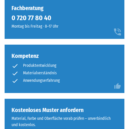
gedrückt.
Die
Fachberatung
Die
Bodenseite
0 720 77 80 40
resultierende
ist
Eindrucktiefe
eben,
Montag bis Freitag · 8–17 Uhr
wird
ohne
zunächst
eingeprägte
unmittelbar
Struktur.
nach
Das
Kompetenz
der
Produkt
Belastung
Produktentwicklung
liegt
und
Materialverständnis
vollflächig
dann
Anwendungserfahrung
auf
in
dem
regelmäßigen
Untergrund
Abständen
auf.
über
Eine
Kostenloses Muster anfordern
einen
Drainage
Material, Farbe und Oberfläche vorab prüfen – unverbindlich
Zeitraum
unter
und kostenlos.
von