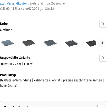
zzgl. Versandkosten
/
Lieferung in ca.
2-3 Wochen
€ 56,60 / 1 Stück / m²
(
20,00
kg
/ Stück)
Farbe
Altsilber
Altsilber
Anthrazit
Farngrün
Leicht
Leic
+ 5
(active)
Blau
Gelb
Gesprenkelt
Gesp
Mehr
Ausgewählte Variante
Informationen
zu
100 x 100 x 2 cm | 1,00 m²
den
Abmessungen
Produkttyp
Farben?
für
DZ (Puzzle-Verbindung | kalibriertes Format | präzise geschnittene Kanten |
den
Farbpalette
hohe Dichte)
Versand
anzeigen
1060
(active)
Altsilber
x
1060