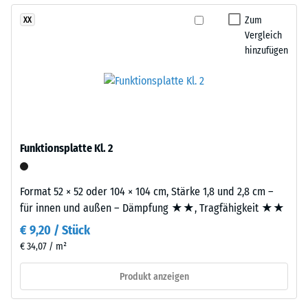
geringere
Seite
Zum
XX
Widerstandsfähigkeit
einer
Vergleich
gegenüber
anderen
hinzufügen
Punktbelastungen
Platte
hinweist.
angelegt
Punktbelastungen
werden.
entstehen
Die
z.
Verzahnung
B.
greift
Funktionsplatte Kl. 2
durch
passgenau
Schuhe
ineinander
mit
Format 52 × 52 oder 104 × 104 cm, Stärke 1,8 und 2,8 cm –
und
hohen
für innen und außen – Dämpfung ★★, Tragfähigkeit ★★
bildet
Absätzen,
eine
€ 9,20 / Stück
Möbelbeine,
feste,
€ 34,07 / m²
Pflanzkübel
lagestabile
auf
Produkt anzeigen
Verbindung.
Rollen
Da
oder