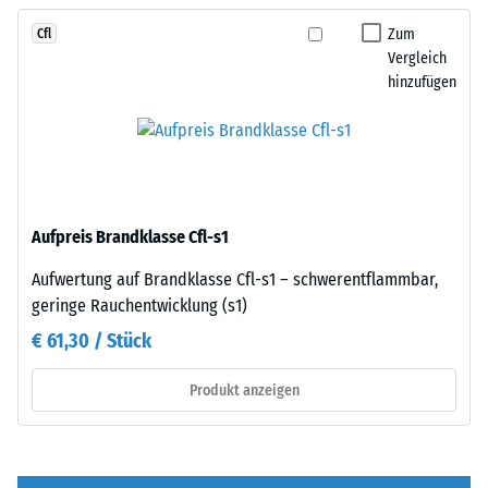
Fläche
die
von
Zum
Cfl
Platten
100
Vergleich
kaum
mm²
hinzufügen
zu
(entspricht
erkennen,
1
die
cm²)
Oberfläche
mit
wirkt
einer
durchgehend
Aufpreis Brandklasse Cfl-s1
Kraft
und
von
einheitlich.
Aufwertung auf Brandklasse Cfl-s1 – schwerentflammbar,
1000
geringe Rauchentwicklung (s1)
N
€ 61,30 / Stück
Struktur
(ca.
der
105
Produkt anzeigen
Bodenseite
kg)
auf
eine
Materialprobe