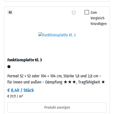
Varianten
Werkstoffes
ein
beschreibt
Zum
XX
pigmentiertes
seinen
Vergleich
Bindemittel
Widerstand
hinzufügen
verwendet.
gegen
punktuelle
Einbau
Belastungen.
–
Sie
Verarbeitung
gibt
–
an,
Funktionsplatte Kl. 3
Montage
in
welchem
Format 52 × 52 oder 104 × 104 cm, Stärke 1,8 und 2,8 cm –
Maße
für innen und außen – Dämpfung ★★★, Tragfähigkeit ★
der
€ 8,40 / Stück
Werkstoff
unter
€ 31,11 / m²
der
Die
Produkt anzeigen
Einwirkung
Platten