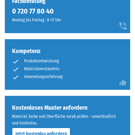
Fachberatung
von
sind
100
0 720 77 80 40
–
mm²
ohne
Montag bis Freitag · 8–17 Uhr
(entspricht
Fase
1
–
cm²)
entsteht
mit
lediglich
Kompetenz
einer
eine
Kraft
Produktentwicklung
kaum
von
sichtbare
Materialverständnis
1000
Haarfuge.
Anwendungserfahrung
N
Bei
(ca.
gleichem
105
Farbdesign
kg)
sind
Kostenloses Muster anfordern
auf
die
Material, Farbe und Oberfläche vorab prüfen – unverbindlich
eine
Platten
und kostenlos.
Materialprobe
kaum
gedrückt.
Jetzt kostenlos anfordern
zu