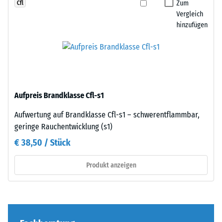
Platte
Zum
Cfl
Zur
angelegt
Vergleich
Bestimmung
hinzufügen
werden.
der
Die
Druckfestigkeit
Verzahnung
wird
greift
das
passgenau
Prüfverfahren
ineinander
nach
Aufpreis Brandklasse Cfl-s1
und
BS
bildet
Aufwertung auf Brandklasse Cfl-s1 – schwerentflammbar,
7188:1998
eine
geringe Rauchentwicklung (s1)
angewendet.
feste,
Dabei
€ 38,50 / Stück
lagestabile
wird
Verbindung.
ein
Produkt anzeigen
Da
Prüfkörper
die
mit
Kanten
einer
rechtwinklig
Fläche
geschnitten