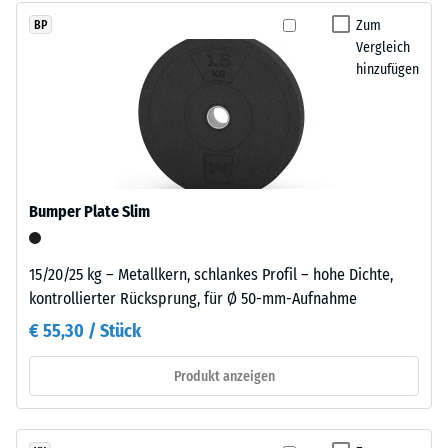
Polyurethan
beschreibt
Zum
BP
dient
seinen
Vergleich
als
Widerstand
hinzufügen
Bindemittel.
gegen
Die
punktuelle
farbigen
Belastungen.
EPDM-
Sie
Partikel
gibt
sind
Bumper Plate Slim
an,
als
in
einzelne
welchem
Farbeinschlüsse
15/20/25 kg – Metallkern, schlankes Profil – hohe Dichte,
Maße
in
kontrollierter Rücksprung, für Ø 50-mm-Aufnahme
der
der
€ 55,30 / Stück
Werkstoff
fein
unter
strukturierten,
Produkt anzeigen
der
überwiegend
Einwirkung
schwarzen
einer
Oberfläche