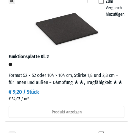
definierten
Zum
XX
sichtbar.
Vergleich
Kraft
hinzufügen
nachgibt.
Einbau
Eine
–
geringe
Verarbeitung
Eindringtiefe
–
weist
Montage
auf
Funktionsplatte Kl. 2
eine
hohe
Druckfestigkeit
Format 52 × 52 oder 104 × 104 cm, Stärke 1,8 und 2,8 cm –
hin,
für innen und außen – Dämpfung ★★, Tragfähigkeit ★★
während
€ 9,20 / Stück
eine
Die
€ 34,07 / m²
größere
Platten
Eindringtiefe
werden
Produkt anzeigen
auf
präzise
eine
aus
geringere
einem