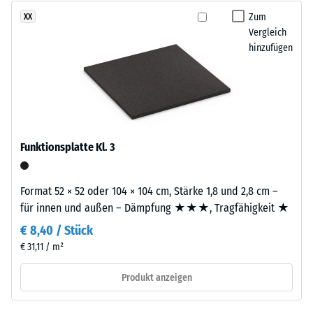
nach
stammt
Zum
XX
24
aus
Vergleich
Stunden
hinzufügen
dem
Entlastung
Recycling
von
(BS
Altreifen.
7188)
EPDM
(Ethylen-
Funktionsplatte Kl. 3
Propylen-
Dien-
Kautschuk)
/ 5
Format 52 × 52 oder 104 × 104 cm, Stärke 1,8 und 2,8 cm –
ist
für innen und außen – Dämpfung ★★★, Tragfähigkeit ★
ein
€ 8,40 / Stück
synthetischer,
€ 31,11 / m²
durchgefärbter
Die
und
Druckfestigkeit
Produkt anzeigen
schadstofffreier
eines
Kautschuk.
Werkstoffes