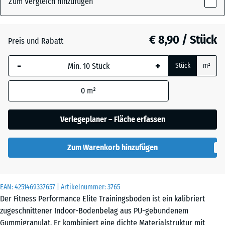
Zum Vergleich hinzufügen
x
10
mm
Altsilber
+ € 0,40
€ 8,90 / Stück
Preis und Rabatt
Die gewählte, blau
-
+
Stück
m²
umrandete
Anthrazit
- € 1,20
Abmessung wird
0
m²
(sofern in den
Produktdaten nicht
Farngrün
+ € 0,40
anders angegeben)
Verlegeplaner – Fläche erfassen
für die
Bedarfsberechnung
Leicht Blau
Zum Warenkorb hinzufügen
verwendet.
Gesprenkelt
50
x
EAN:
4251469337657
| Artikelnummer:
3765
50
Leicht Gelb
Der Fitness Performance Elite Trainingsboden ist ein kalibriert
x 1
Gesprenkelt
zugeschnittener Indoor-Bodenbelag aus PU-gebundenem
cm
Gummigranulat. Er kombiniert eine dichte Materialstruktur mit