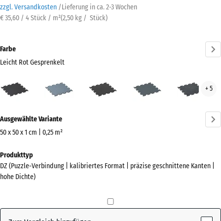
zzgl. Versandkosten
/
Lieferung in ca.
2-3 Wochen
€ 35,60 / 4 Stück / m²
(
2,50
kg
/ Stück)
Farbe
Leicht Rot Gesprenkelt
Leicht
Altsilber
Anthrazit
Farngrün
Leic
+ 5
Rot
Blau
Gesprenkelt
Gesp
Mehr
(active)
Ausgewählte Variante
Informationen
zu
50 x 50 x 1 cm | 0,25 m²
den
Abmessungen
Produkttyp
Farben?
für
DZ (Puzzle-Verbindung | kalibriertes Format | präzise geschnittene Kanten |
den
Farbpalette
hohe Dichte)
Versand
anzeigen
530
Leicht Rot
x
(active)
Gesprenkelt
530