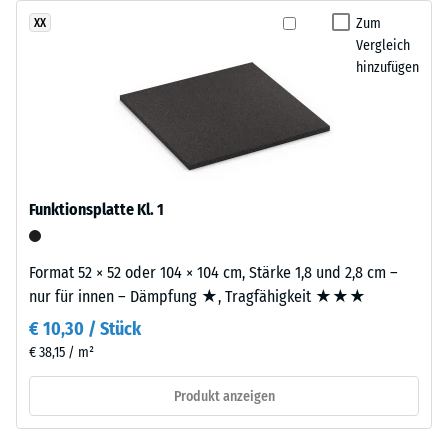
gelangen. Alle Lagen werden lose übereinander verlegt. Ein
von
Zum
XX
Wärmedämmung -
Nachweis nach DIN 4109 gilt für den vollständigen
rund
Vergleich
Skalenwert 2 =
Bauteilaufbau samt Übertragungswegen, nicht für eine einzelne
10
hinzufügen
Wärmeleitfähigkeit
Platte.
%
ca. 0,12 W/(m·K)
farbigem
Druckfestigkeit
EPDM-
-
Granulat.
Die
Skalenwert
Abkürzung
Funktionsplatte Kl. 1
5
ELT
=
steht
Format 52 × 52 oder 104 × 104 cm, Stärke 1,8 und 2,8 cm –
für
ca.
nur für innen – Dämpfung ★, Tragfähigkeit ★★★
„End
0
of
€ 10,30 / Stück
mm
Life
€ 38,15 / m²
Tyres“
verbleibende
Produkt anzeigen
–
Eindellung
das
Granulat