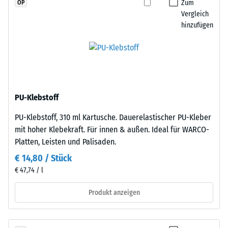
Zum
OP
Widerstandsfähigkeit
größeren
Vergleich
gegenüber
Format
hinzufügen
Punktbelastungen
geschnitten,
hinweist.
wobei
Punktbelastungen
die
entstehen
Puzzleverzahnung
z.
an
B.
den
PU-Klebstoff
durch
Rändern
Schuhe
PU-Klebstoff, 310 ml Kartusche. Dauerelastischer PU-Kleber
entsteht.
mit
mit hoher Klebekraft. Für innen & außen. Ideal für WARCO-
Jede
hohen
Platten, Leisten und Palisaden.
Seite
Absätzen,
kann
€ 14,80 / Stück
Möbelbeine,
an
€ 47,74 / l
Pflanzkübel
jede
auf
Produkt anzeigen
Seite
Rollen
einer
oder
anderen
Gerätefüße.