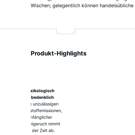
Wischen; gelegentlich können handelsübliche 
Produkt-Highlights
Vorteile
Toxikologisch
unbedenklich
Keine unzulässigen
Schadstoffemissionen,
anfänglicher
Gummigeruch nimmt
mit der Zeit ab.