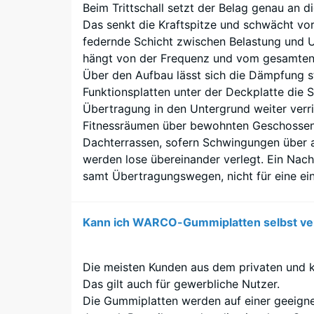
(BS
Beim Trittschall setzt der Belag genau an 
Bestandteile
7188
Das senkt die Kraftspitze und schwächt vor 
und
federnde Schicht zwischen Belastung und 
Aufbau
hängt von der Frequenz und vom gesamten
Über den Aufbau lässt sich die Dämpfung s
Funktionsplatten unter der Deckplatte di
5 / 5
Übertragung in den Untergrund weiter verri
Das
Fitnessräumen über bewohnten Geschossen
Produkt
Dachterrassen, sofern Schwingungen über 
besteht
werden lose übereinander verlegt. Ein Nach
aus
Die
samt Übertragungswegen, nicht für eine ein
gereinigtem,
Druckfe
schwarzem
eines
ELT-
Kann ich WARCO-Gummiplatten selbst ve
Werkst
Gummigranulat
beschre
feiner
seinen
Die meisten Kunden aus dem privaten und 
Körnung
Widers
Das gilt auch für gewerbliche Nutzer.
mit
gegen
Die Gummiplatten werden auf einer geeigne
einem
punktue