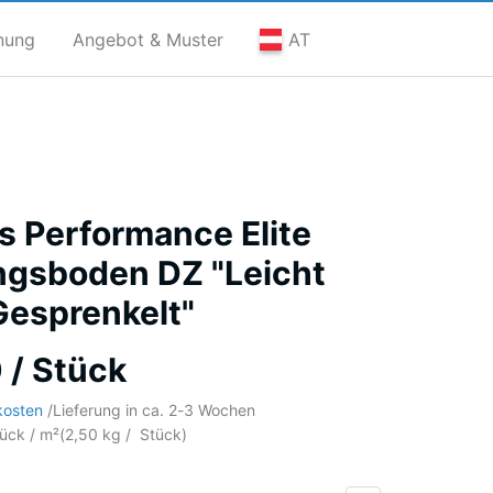
nung
Angebot & Muster
AT
s Performance Elite
ngsboden DZ "Leicht
Gesprenkelt"
 / Stück
kosten
/
Lieferung in ca.
2-3 Wochen
tück / m²
(
2,50
kg
/ Stück)