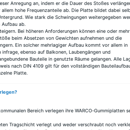
dieser Anregung an, indem er die Dauer des Stoßes verlänger
)
allem hohe Frequenzanteile ab. Die Platte bildet dabei selb
Untergrund. Wie stark die Schwingungen weitergegeben we
 Aufbau ab.
teigern. Bei höheren Anforderungen können eine oder mehr
e Stöße beim Absetzen von Gewichten aufnehmen und die
ngern. Ein solcher mehrlagiger Aufbau kommt vor allem in
 infrage, ebenso auf Balkonen, Laubengängen und
angebundene Bauteile in genutzte Räume gelangen. Alle La
weis nach DIN 4109 gilt für den vollständigen Bauteilaufba
zelne Platte.
stigkeit
rlegen?
offes
ibt
kommunalen Bereich verlegen ihre WARCO-Gummiplatten se
tand
ten Tragschicht verlegt und weder verschraubt noch verkle
lle