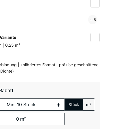
ltsilber
Anthrazit
Farngrün
Leicht
+ 5
Blau
Gesprenkelt
Variante
en
m | 0,25 m²
en
bindung | kalibriertes Format | präzise geschnittene
te
 Dichte)
 Grün
 Rabatt
(active)
nkelt
+
Stück
m²
er
+ € 0,40
0
m²
lte, blau