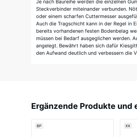
Je nach Baureihe werden die einzelnen Gum
Anteil
Belastu
Steckverbinder miteinander verbunden. Nöt
von
Sie
oder einem scharfen Cuttermesser ausgefüh
rund
gibt
Auch die Tragschicht kann in der Regel in 
10
an,
bereits vorhandenen festen Bodenbelag wer
%
in
müssen bei Bedarf ausgeglichen werden. Au
farbigem
welch
angelegt. Bewährt haben sich dafür Kiesgitt
EPDM-
Maße
den Aufwand deutlich und verbessern die Ve
Granulat.
der
Die
Werkst
Abkürzung
unter
ELT
der
steht
Einwir
für
einer
„End
definie
Ergänzende Produkte und
of
Kraft
Life
nachgib
Tyres“
Eine
BP
XX
–
geringe
das