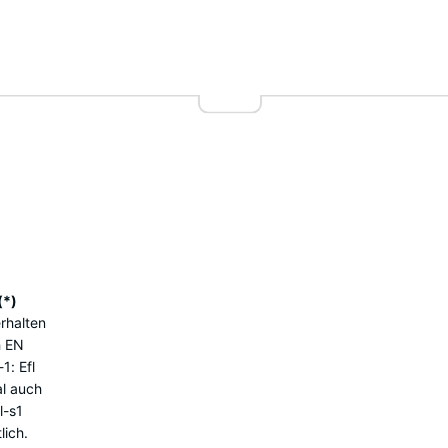
Rot
€ 2,70
nkelt
rot
+ € 0,40
rau
+ € 2,00
€ 34,20
(*)
rhalten
 EN
1: Efl
l auch
l-s1
lich.