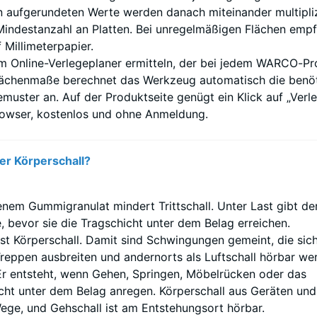
festigkeit
n aufgerundeten Werte werden danach miteinander multipliz
 Mindestanzahl an Platten. Bei unregelmäßigen Flächen empf
 Millimeterpapier.
enwert
dem Online-Verlegeplaner ermitteln, der bei jedem WARCO-P
Flächenmaße berechnet das Werkzeug automatisch die benö
emuster an. Auf der Produktseite genügt ein Klick auf „Verl
 Browser, kostenlos und ohne Anmeldung.
er Körperschall?
leibende
llung
nem Gummigranulat mindert Trittschall. Unter Last gibt de
, bevor sie die Tragschicht unter dem Belag erreichen.
st Körperschall. Damit sind Schwingungen gemeint, die sich
reppen ausbreiten und andernorts als Luftschall hörbar we
den
. Er entsteht, wenn Gehen, Springen, Möbelrücken oder das
ht unter dem Belag anregen. Körperschall aus Geräten und
astung
ge, und Gehschall ist am Entstehungsort hörbar.