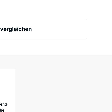
€ 23,50
 vergleichen
4 Stunden Entlastung (BS 7188)
Dämpfung
ient ca. 0,3
5 = "ausgezeichnet" (BS 7188)
€ 46,20
0 l/h/m²)
. 13°, Gruppe R10
ßend
die