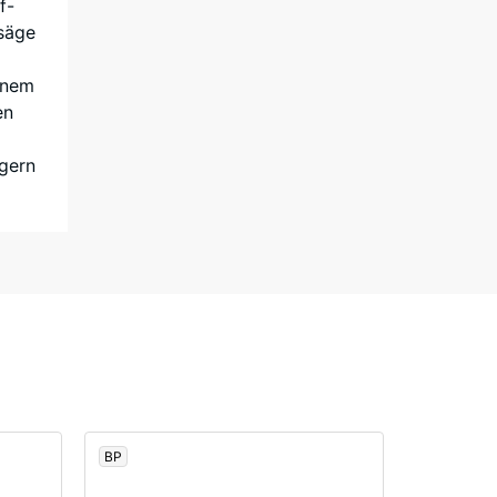
f-
hsäge
einem
en
ngern
BP