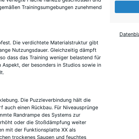
umrandet
 zeitgemäßen Trainingsumgebungen zunehmend
Anthraz
Abmessun
(sofern in
Produktda
Farngr
Datenbla
anders a
est. Die verdichtete Materialstruktur gibt
für die
 lange Nutzungsdauer. Gleichzeitig dämpft
Bedarfsb
Leicht 
 so dass das Training weniger belastend für
verwende
Gespre
 Aspekt, der besonders in Studios sowie in
50 x
t.
50 x
1
Leicht
cm |
Gespre
lebung. Die Puzzleverbindung hält die
0,25
rf auch einen Rückbau. Für Niveausprünge
m²
timmte Randrampe des Systems zur
Leicht
erhöht oder die Stoßdämpfung weiter
Gespre
en mit der Funktionsplatte XX als
50 x
eichen trockenes Saugen und feuchtes