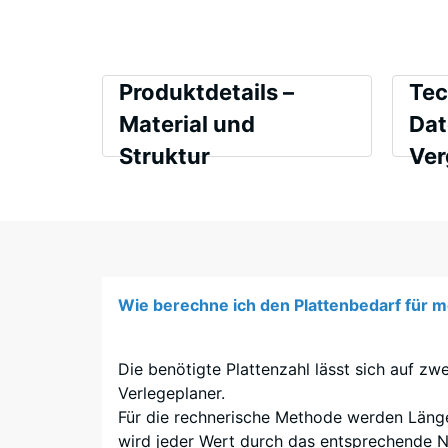
Produktdetails
Vergl
Produktdetails –
Tec
–
Material und
Dat
Material
Struktur
Ver
Farbe
Druckf
und
Leicht
Struktur
Schein
Grün
Gesprenkelt
Stoß-,
Rutsch
Wie berechne ich den Plattenbedarf für m
Abrieb
Wasserd
Die benötigte Plattenzahl lässt sich auf zw
Auf
Rutsch
Verlegeplaner.
dem
Für die rechnerische Methode werden Länge
dunklen
Wärmed
wird jeder Wert durch das entsprechende Nu
ELT-