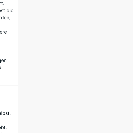
t.
st die
rden,
ere
gen
u
lbst.
bt.