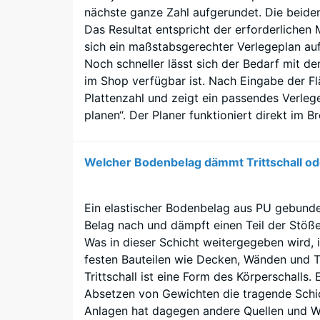
Druck
nächste ganze Zahl aufgerundet. Die beide
Grundton
-
Das Resultat entspricht der erforderlichen
setzen
sich ein maßstabsgerechter Verlegeplan auf
Skal
feine
Noch schneller lässt sich der Bedarf mit 
grüne
5
im Shop verfügbar ist. Nach Eingabe der 
EPDM-
=
Plattenzahl und zeigt ein passendes Verleg
Einsprengsel
planen“. Der Planer funktioniert direkt im
ca.
frische
Farbakzente,
0
die
mm
Welcher Bodenbelag dämmt Trittschall od
natürlich
verb
wirken,
ohne
Einde
Ein elastischer Bodenbelag aus PU gebunde
dominant
Belag nach und dämpft einen Teil der Stöße
nach
zu
Was in dieser Schicht weitergegeben wird, i
24
erscheinen.
festen Bauteilen wie Decken, Wänden und T
Stun
Trittschall ist eine Form des Körperschalls
Absetzen von Gewichten die tragende Schic
Material
Entl
Anlagen hat dagegen andere Quellen und We
–