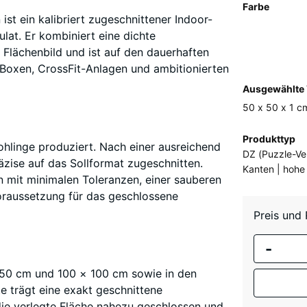
Farbe
ist ein kalibriert zugeschnittener Indoor-
Leicht
A
t. Er kombiniert eine dichte
Grün
 Flächenbild und ist auf den dauerhaften
Gesprenkelt
g-Boxen, CrossFit-Anlagen und ambitionierten
Mehr
(active)
Ausgewählte 
Information
zu
50 x 50 x 1 c
den
Abmessung
Produkttyp
Farben?
hlinge produziert. Nach einer ausreichend
für
DZ (Puzzle-Ver
zise auf das Sollformat zugeschnitten.
den
Farbpalet
Kanten | hohe
en mit minimalen Toleranzen, einer sauberen
Versand
anzeigen
Voraussetzung für das geschlossene
530
Leicht
x
Preis und
Gespre
530
x
-
10
 50 cm und 100 × 100 cm sowie in den
mm
Altsilb
tte trägt eine exakt geschnittene
Die gewäh
ie verlegte Fläche nahezu geschlossen und