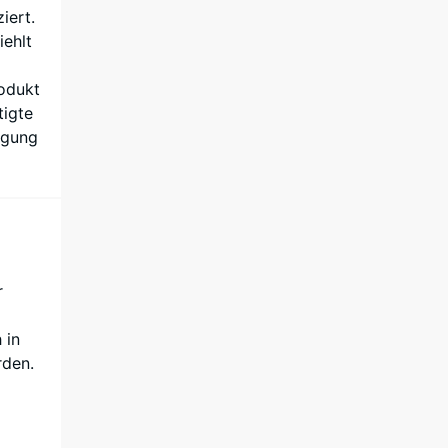
iert.
iehlt
rodukt
tigte
egung
r
 in
rden.