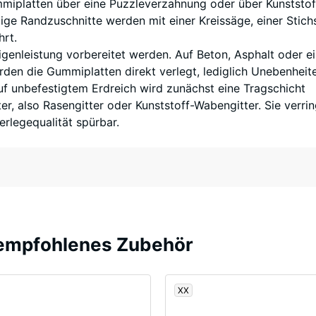
miplatten über eine Puzzleverzahnung oder über Kunststof
ngen.
ige Randzuschnitte werden mit einer Kreissäge, einer Stic
rt.
Eigenleistung vorbereitet werden. Auf Beton, Asphalt oder 
den die Gummiplatten direkt verlegt, lediglich Unebenheit
f unbefestigtem Erdreich wird zunächst eine Tragschicht
em
er, also Rasengitter oder Kunststoff-Wabengitter. Sie verri
rlegequalität spürbar.
off
kung
rten
 empfohlenes Zubehör
t.
XX