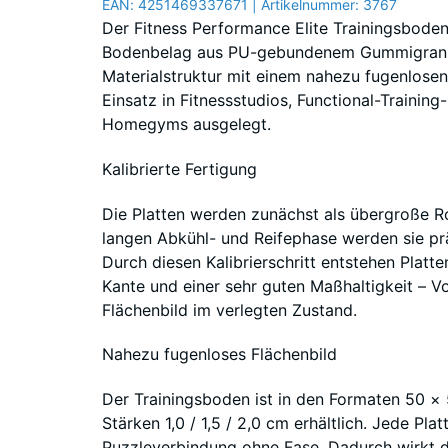
EAN:
4251469337671
| Artikelnummer:
3767
Der Fitness Performance Elite Trainingsboden 
Bodenbelag aus PU-gebundenem Gummigranula
Materialstruktur mit einem nahezu fugenlosen
Einsatz in Fitnessstudios, Functional-Trainin
Homegyms ausgelegt.
Kalibrierte Fertigung
Die Platten werden zunächst als übergroße Ro
langen Abkühl- und Reifephase werden sie prä
Durch diesen Kalibrierschritt entstehen Platt
Kante und einer sehr guten Maßhaltigkeit – 
Flächenbild im verlegten Zustand.
Nahezu fugenloses Flächenbild
Der Trainingsboden ist in den Formaten 50 ×
Stärken 1,0 / 1,5 / 2,0 cm erhältlich. Jede Pla
Puzzleverbindung ohne Fase. Dadurch wirkt d