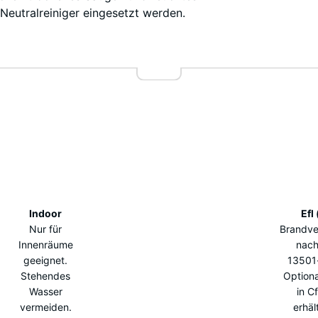
50 x
Neutralreiniger eingesetzt werden.
1,5
Leicht 
+ 
cm |
Gespre
0,25
m²
Mineral
100
x
Nebelg
100
x
1,5
+ 
cm
Indoor
Efl 
|
Nur für
Brandve
1,00
Innenräume
nach
m²
geeignet.
13501-
Stehendes
Optiona
Wasser
in Cf
vermeiden.
erhält
100