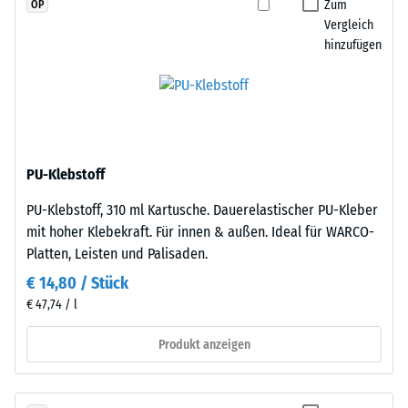
Zum
OP
Widerstandsfähigkeit
Vergleich
gegenüber
hinzufügen
Punktbelastungen
hinweist.
Punktbelastungen
Die
entstehen
Platten
z.
werden
B.
präzise
PU-Klebstoff
durch
aus
Schuhe
PU-Klebstoff, 310 ml Kartusche. Dauerelastischer PU-Kleber
einem
mit
mit hoher Klebekraft. Für innen & außen. Ideal für WARCO-
größeren
hohen
Platten, Leisten und Palisaden.
Format
Absätzen,
geschnitten,
€ 14,80 / Stück
Möbelbeine,
wobei
€ 47,74 / l
Pflanzkübel
die
auf
Produkt anzeigen
Puzzleverzahnung
Rollen
an
oder
den
Gerätefüße.