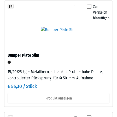
aus
beschreibt
Zum
BP
dem
seinen
Vergleich
Recycling
Widerstand
hinzufügen
von
gegen
Altreifen.
punktuelle
Daraus
Belastungen.
ergibt
Sie
sich
gibt
eine
Bumper Plate Slim
an,
gleichmäßige,
in
fein
welchem
strukturierte
15/20/25 kg – Metallkern, schlankes Profil – hohe Dichte,
Maße
und
kontrollierter Rücksprung, für Ø 50-mm-Aufnahme
der
verdichtete
€ 55,30 / Stück
Werkstoff
Oberfläche.
unter
Für
Produkt anzeigen
der
schwarze
Einwirkung
bzw.
einer
anthrazitfarbene