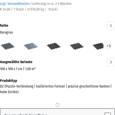
zzgl. Versandkosten
/
Lieferung in ca.
2-3 Wochen
€ 34,00 / 1 Stück / m²
(
10,00
kg
/ Stück)
Farbe
Farngrün
Farngrün
Altsilber
Anthrazit
Leicht
Leic
+ 5
(active)
Blau
Gelb
Gesprenkelt
Gesp
Mehr
Ausgewählte Variante
Informationen
zu
100 x 100 x 1 cm | 1,00 m²
den
Abmessungen
Produkttyp
Farben?
für
DZ (Puzzle-Verbindung | kalibriertes Format | präzise geschnittene Kanten |
den
Farbpalette
hohe Dichte)
Versand
anzeigen
1060
(active)
Farngrün
x
1060