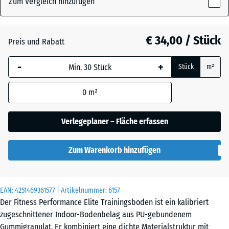
Zum Vergleich hinzufügen
x
10
Altsilber
mm
€ 34,00 / Stück
Preis und Rabatt
Die gewählte, blau
Anthrazit
- € 6,20
-
+
Stück
m²
umrandete
Abmessung wird
0
m²
(sofern in den
Leicht Blau
Produktdaten nicht
- € 1,60
Gesprenkelt
anders angegeben)
Verlegeplaner – Fläche erfassen
für die
Bedarfsberechnung
Leicht Gelb
Zum Warenkorb hinzufügen
verwendet.
- € 1,60
Gesprenkelt
100
x
EAN:
4251469361577
| Artikelnummer:
6157
100
Leicht Grau
Der Fitness Performance Elite Trainingsboden ist ein kalibriert
- € 1,60
x 1
Gesprenkelt
zugeschnittener Indoor-Bodenbelag aus PU-gebundenem
cm
Gummigranulat. Er kombiniert eine dichte Materialstruktur mit