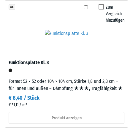
nach
Körnung
Zum
XX
24
und
Vergleich
Stunden
hinzufügen
einem
Entlastung
Polyurethan-
Bindemittel.
(BS
Die
7188)
Abkürzung
ELT
Funktionsplatte Kl. 3
steht
für
„End
/ 5
Format 52 × 52 oder 104 × 104 cm, Stärke 1,8 und 2,8 cm –
of
für innen und außen – Dämpfung ★★★, Tragfähigkeit ★
Life
€ 8,40 / Stück
Tyres“
€ 31,11 / m²
–
Die
das
Druckfestigkeit
Produkt anzeigen
Granulat
eines
stammt
Werkstoffes