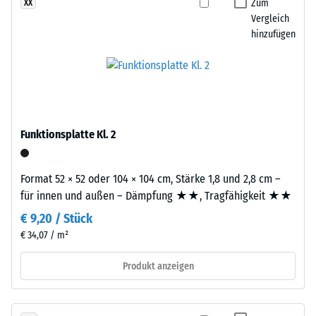
definierten
Zum
XX
Produkte
Vergleich
Kraft
wird
hinzufügen
nachgibt.
ein
Eine
farbloses,
geringe
für
Eindringtiefe
farbige
weist
Varianten
auf
ein
Funktionsplatte Kl. 2
eine
pigmentiertes
hohe
Bindemittel
Druckfestigkeit
Format 52 × 52 oder 104 × 104 cm, Stärke 1,8 und 2,8 cm –
verwendet.
hin,
für innen und außen – Dämpfung ★★, Tragfähigkeit ★★
während
€ 9,20 / Stück
Einbau
eine
€ 34,07 / m²
–
größere
Verarbeitung
Eindringtiefe
Produkt anzeigen
–
auf
Montage
eine
geringere