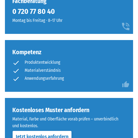
Fachberatung
von
bildet
100
0 720 77 80 40
eine
mm²
feste,
Montag bis Freitag · 8–17 Uhr
(entspricht
lagestabile
1
Verbindung.
cm²)
Da
mit
die
Kompetenz
einer
Kanten
Kraft
Produktentwicklung
rechtwinklig
von
geschnitten
Materialverständnis
1000
sind
Anwendungserfahrung
N
–
(ca.
ohne
105
Fase
kg)
–
Kostenloses Muster anfordern
auf
entsteht
Material, Farbe und Oberfläche vorab prüfen – unverbindlich
eine
lediglich
und kostenlos.
Materialprobe
eine
gedrückt.
Jetzt kostenlos anfordern
kaum