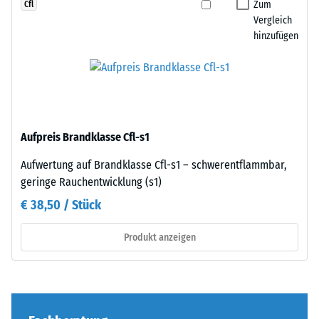
Rändern
Zum
Cfl
Zur
entsteht.
Vergleich
Bestimmung
hinzufügen
Jede
der
Seite
Druckfestigkeit
kann
wird
an
das
jede
Prüfverfahren
Seite
nach
Aufpreis Brandklasse Cfl-s1
einer
BS
anderen
Aufwertung auf Brandklasse Cfl-s1 – schwerentflammbar,
7188:1998
Platte
geringe Rauchentwicklung (s1)
angewendet.
angelegt
Dabei
€ 38,50 / Stück
werden.
wird
Die
ein
Produkt anzeigen
Verzahnung
Prüfkörper
greift
mit
passgenau
einer
ineinander
Fläche
und