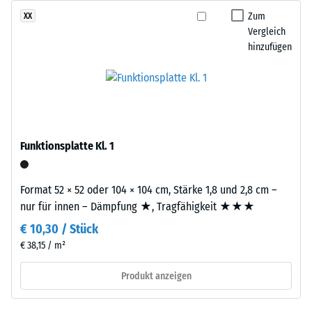
gelangen. Alle Lagen werden lose übereinander verlegt. Ein
nachdunkelt.
Zum
XX
Wärmedämmung -
Nachweis nach DIN 4109 gilt für den vollständigen
Vergleich
Skalenwert 2 =
Bauteilaufbau samt Übertragungswegen, nicht für eine einzelne
hinzufügen
Wärmeleitfähigkeit
Material
Platte.
ca. 0,12 W/(m·K)
–
Bestandteile
Druckfestigkeit
und
-
Aufbau
Skalenwert
Funktionsplatte Kl. 1
5
=
Das
Format 52 × 52 oder 104 × 104 cm, Stärke 1,8 und 2,8 cm –
Produkt
ca.
nur für innen – Dämpfung ★, Tragfähigkeit ★★★
besteht
0
aus
€ 10,30 / Stück
mm
gereinigtem,
€ 38,15 / m²
schwarzem
verbleibende
Produkt anzeigen
ELT-
Eindellung
Gummigranulat
feiner