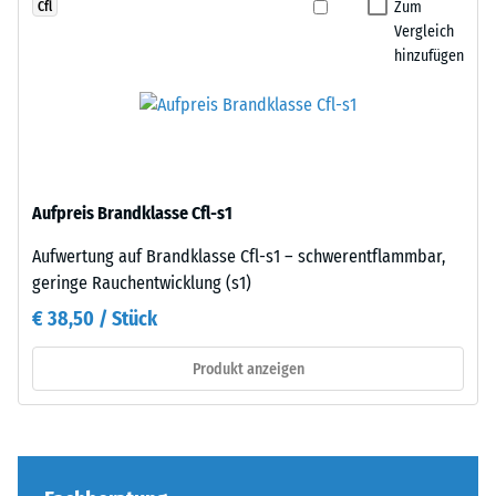
Die
Zum
Cfl
Zur
Verzahnung
Vergleich
Bestimmung
hinzufügen
greift
der
passgenau
Druckfestigkeit
ineinander
wird
und
das
bildet
Prüfverfahren
eine
nach
Aufpreis Brandklasse Cfl-s1
feste,
BS
lagestabile
Aufwertung auf Brandklasse Cfl-s1 – schwerentflammbar,
7188:1998
Verbindung.
geringe Rauchentwicklung (s1)
angewendet.
Da
Dabei
€ 38,50 / Stück
die
wird
Kanten
ein
Produkt anzeigen
rechtwinklig
Prüfkörper
geschnitten
mit
sind
einer
–
Fläche
ohne