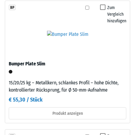
Bindemittel.
beschreibt
Zum
BP
Die
seinen
Vergleich
farbigen
Widerstand
hinzufügen
EPDM-
gegen
Partikel
punktuelle
sind
Belastungen.
als
Sie
einzelne
gibt
Farbeinschlüsse
Bumper Plate Slim
an,
in
in
der
welchem
fein
15/20/25 kg – Metallkern, schlankes Profil – hohe Dichte,
Maße
strukturierten,
kontrollierter Rücksprung, für Ø 50-mm-Aufnahme
der
überwiegend
€ 55,30 / Stück
Werkstoff
schwarzen
unter
Oberfläche
Produkt anzeigen
der
sichtbar.
Einwirkung
einer