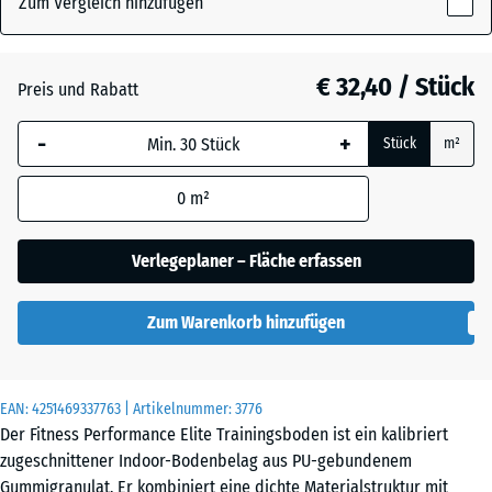
Zum Vergleich hinzufügen
x
10
mm
Altsilber
+ € 1,60
€ 32,40 / Stück
Preis und Rabatt
Die gewählte, blau
-
+
Stück
m²
umrandete
Anthrazit
- € 4,60
Abmessung wird
0
m²
(sofern in den
Produktdaten nicht
Farngrün
+ € 1,60
anders angegeben)
Verlegeplaner – Fläche erfassen
für die
Bedarfsberechnung
Leicht Blau
Zum Warenkorb hinzufügen
verwendet.
Gesprenkelt
100
x
EAN:
4251469337763
| Artikelnummer:
3776
100
Leicht Gelb
Der Fitness Performance Elite Trainingsboden ist ein kalibriert
x 1
Gesprenkelt
zugeschnittener Indoor-Bodenbelag aus PU-gebundenem
cm
Gummigranulat. Er kombiniert eine dichte Materialstruktur mit