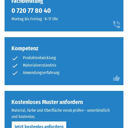
Fachberatung
von
Fase
100
0 720 77 80 40
–
mm²
entsteht
Montag bis Freitag · 8–17 Uhr
(entspricht
lediglich
1
eine
cm²)
kaum
mit
sichtbare
Kompetenz
einer
Haarfuge.
Kraft
Produktentwicklung
Bei
von
gleichem
Materialverständnis
1000
Farbdesign
Anwendungserfahrung
N
sind
(ca.
die
105
Platten
kg)
kaum
Kostenloses Muster anfordern
auf
zu
Material, Farbe und Oberfläche vorab prüfen – unverbindlich
eine
erkennen,
und kostenlos.
Materialprobe
die
gedrückt.
Jetzt kostenlos anfordern
Oberfläche