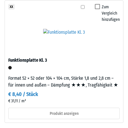
nach
Recycling
Zum
XX
24
von
Vergleich
Stunden
hinzufügen
Altreifen.
Entlastung
EPDM
(Ethylen-
(BS
Propylen-
7188)
Dien-
Kautschuk)
Funktionsplatte Kl. 3
ist
ein
synthetischer,
/ 5
Format 52 × 52 oder 104 × 104 cm, Stärke 1,8 und 2,8 cm –
durchgefärbter
für innen und außen – Dämpfung ★★★, Tragfähigkeit ★
und
€ 8,40 / Stück
schadstofffreier
€ 31,11 / m²
Kautschuk.
Die
Polyurethan
Druckfestigkeit
Produkt anzeigen
dient
eines
als
Werkstoffes