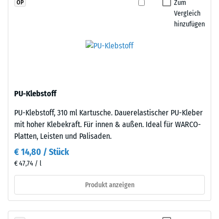
Zum
OP
Widerstandsfähigkeit
wobei
Vergleich
gegenüber
die
hinzufügen
Punktbelastungen
Puzzleverzahnung
hinweist.
an
Punktbelastungen
den
entstehen
Rändern
z.
entsteht.
B.
Jede
PU-Klebstoff
durch
Seite
Schuhe
PU-Klebstoff, 310 ml Kartusche. Dauerelastischer PU-Kleber
kann
mit
mit hoher Klebekraft. Für innen & außen. Ideal für WARCO-
an
hohen
Platten, Leisten und Palisaden.
jede
Absätzen,
Seite
€ 14,80 / Stück
Möbelbeine,
einer
€ 47,74 / l
Pflanzkübel
anderen
auf
Produkt anzeigen
Platte
Rollen
angelegt
oder
werden.
Gerätefüße.