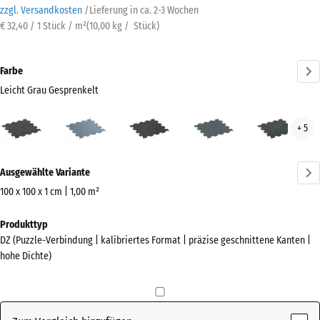
zzgl. Versandkosten
/
Lieferung in ca.
2-3 Wochen
€ 32,40 / 1 Stück / m²
(
10,00
kg
/ Stück)
Farbe
Leicht Grau Gesprenkelt
Leicht
Altsilber
Anthrazit
Farngrün
Leic
+ 5
Grau
Blau
Gesprenkelt
Gesp
Mehr
(active)
Ausgewählte Variante
Informationen
zu
100 x 100 x 1 cm | 1,00 m²
den
Abmessungen
Produkttyp
Farben?
für
DZ (Puzzle-Verbindung | kalibriertes Format | präzise geschnittene Kanten |
den
Farbpalette
hohe Dichte)
Versand
anzeigen
1060
Leicht Grau
x
(active)
Gesprenkelt
1060