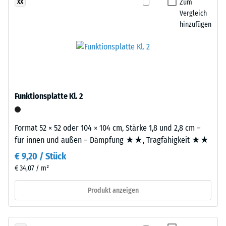
Einbau
definierten
Zum
XX
–
Vergleich
Kraft
hinzufügen
Verarbeitung
nachgibt.
–
Eine
Montage
geringe
Eindringtiefe
weist
auf
Funktionsplatte Kl. 2
eine
hohe
Druckfestigkeit
Die
Format 52 × 52 oder 104 × 104 cm, Stärke 1,8 und 2,8 cm –
hin,
Platten
für innen und außen – Dämpfung ★★, Tragfähigkeit ★★
während
werden
€ 9,20 / Stück
eine
präzise
€ 34,07 / m²
größere
aus
Eindringtiefe
einem
Produkt anzeigen
auf
größeren
eine
Format
geringere
geschnitten,