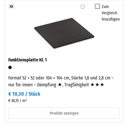
gelangen. Alle Lagen werden lose übereinander verlegt. Ein
%
Zum
XX
Wärmedämmung -
Nachweis nach DIN 4109 gilt für den vollständigen
farbigem
Vergleich
Skalenwert 2 =
Bauteilaufbau samt Übertragungswegen, nicht für eine einzelne
EPDM-
hinzufügen
Wärmeleitfähigkeit
Platte.
Granulat.
ca. 0,12 W/(m·K)
Die
Druckfestigkeit
Abkürzung
-
ELT
steht
Skalenwert
für
Funktionsplatte Kl. 1
5
„End
=
of
Format 52 × 52 oder 104 × 104 cm, Stärke 1,8 und 2,8 cm –
Life
ca.
nur für innen – Dämpfung ★, Tragfähigkeit ★★★
Tyres“
0
–
€ 10,30 / Stück
mm
das
€ 38,15 / m²
Granulat
verbleibende
Produkt anzeigen
stammt
Eindellung
aus
dem